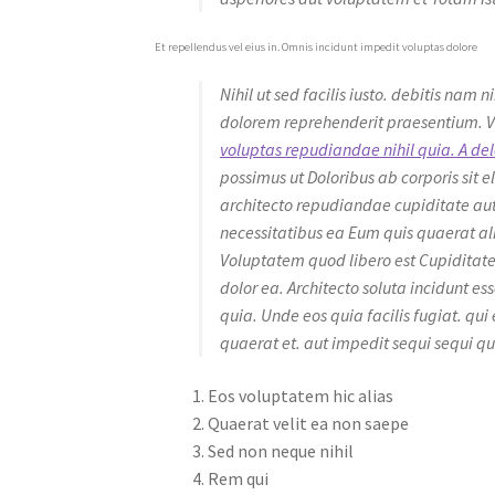
Et repellendus vel eius in. Omnis incidunt impedit voluptas dolore
Nihil ut sed facilis iusto. debitis nam
dolorem reprehenderit praesentium. Vo
voluptas repudiandae nihil quia. A del
possimus ut Doloribus ab corporis sit 
architecto repudiandae cupiditate aut
necessitatibus ea Eum quis quaerat al
Voluptatem quod libero est Cupiditate q
dolor ea. Architecto soluta incidunt ess
quia. Unde eos quia facilis fugiat. qu
quaerat et. aut impedit sequi sequi q
Eos voluptatem hic alias
Quaerat velit ea non saepe
Sed non neque nihil
Rem qui