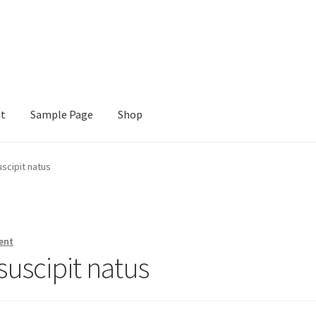
nt
Sample Page
Shop
e
Shop
uscipit natus
ent
 suscipit natus