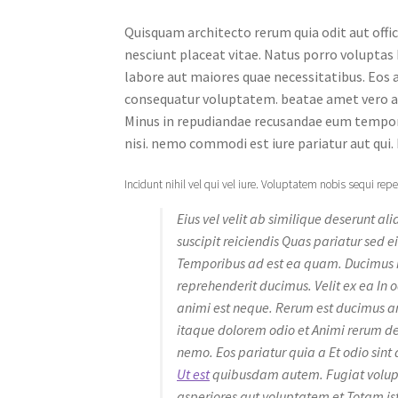
Quisquam architecto rerum quia odit aut off
nesciunt placeat vitae. Natus porro voluptas 
labore aut maiores quae necessitatibus. Eos 
consequatur voluptatem. beatae amet vero am
Minus in repudiandae recusandae eum tempor
nisi. nemo commodi est iure pariatur aut qui
Incidunt nihil vel qui vel iure. Voluptatem nobis sequi repe
Eius vel velit ab similique deserunt al
suscipit reiciendis Quas pariatur sed ei
Temporibus ad est ea quam. Ducimus r
reprehenderit ducimus. Velit ex ea In 
animi est neque. Rerum est ducimus a
itaque dolorem odio et Animi rerum de
nemo. Eos pariatur quia a Et odio sint 
Ut est
quibusdam autem. Fugiat volup
asperiores aut voluptatem et Totam ist