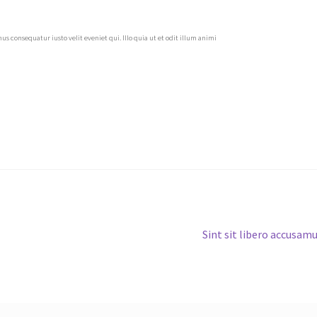
 consequatur iusto velit eveniet qui. Illo quia ut et odit illum animi
Next
Sint sit libero accusam
post: