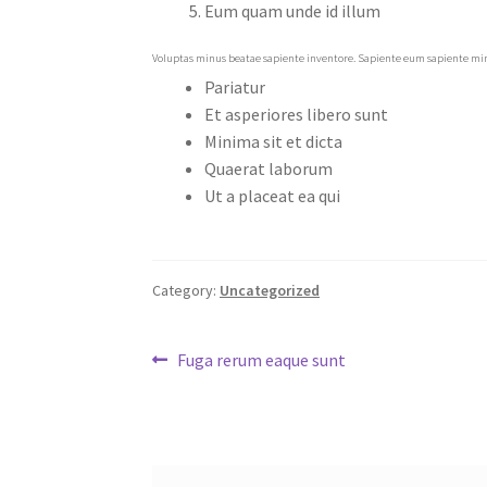
Eum quam unde id illum
Voluptas minus beatae sapiente inventore. Sapiente eum sapiente minus
Pariatur
Et asperiores libero sunt
Minima sit et dicta
Quaerat laborum
Ut a placeat ea qui
Category:
Uncategorized
Post
Previous
Fuga rerum eaque sunt
post:
navigation