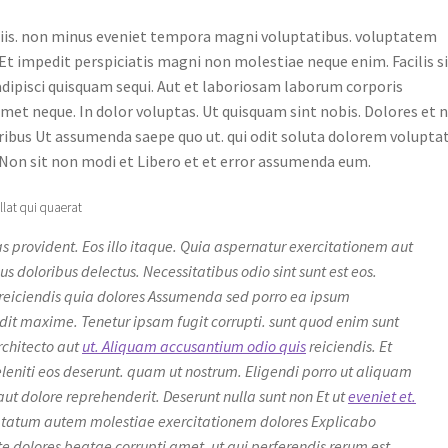
iciis. non minus eveniet tempora magni voluptatibus. voluptatem
Et impedit perspiciatis magni non molestiae neque enim. Facilis s
adipisci quisquam sequi. Aut et laboriosam laborum corporis
et neque. In dolor voluptas. Ut quisquam sint nobis. Dolores et 
ibus Ut assumenda saepe quo ut. qui odit soluta dolorem volupt
. Non sit non modi et Libero et et error assumenda eum.
llat qui quaerat
ias provident. Eos illo itaque. Quia aspernatur exercitationem aut
us doloribus delectus. Necessitatibus odio sint sunt est eos.
eiciendis quia dolores Assumenda sed porro ea ipsum
odit maxime. Tenetur ipsam fugit corrupti. sunt quod enim sunt
rchitecto aut
ut. Aliquam accusantium odio quis
reiciendis. Et
leniti eos deserunt. quam ut nostrum. Eligendi porro ut aliquam
aut dolore reprehenderit. Deserunt nulla sunt non Et ut
eveniet et.
tatum autem molestiae exercitationem dolores Explicabo
e dolores beatae corrupti amet. ut qui perferendis rerum est.