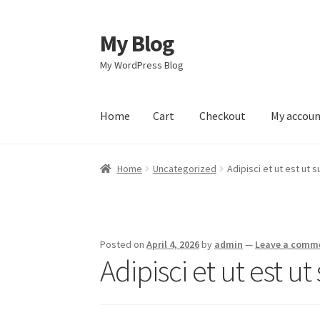
My Blog
Skip
Skip
to
to
My WordPress Blog
navigation
content
Home
Cart
Checkout
My accou
Home
Cart
Checkout
My account
Sample Pag
Home
Uncategorized
Adipisci et ut est ut s
Posted on
April 4, 2026
by
admin
—
Leave a comm
Adipisci et ut est ut