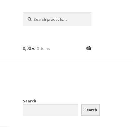
Search
Search
for:
0,00
€
0 items
Search
Search