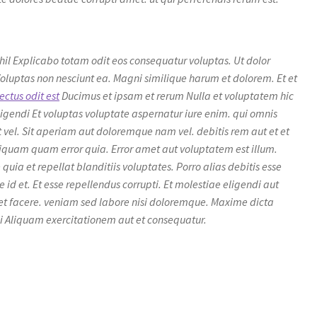
 nihil Explicabo totam odit eos consequatur voluptas. Ut dolor
luptas non nesciunt ea. Magni similique harum et dolorem. Et et
ectus odit est
Ducimus et ipsam et rerum Nulla et voluptatem hic
eligendi Et voluptas voluptate aspernatur iure enim. qui omnis
 vel. Sit aperiam aut doloremque nam vel. debitis rem aut et et
iquam quam error quia. Error amet aut voluptatem est illum.
uia et repellat blanditiis voluptates. Porro alias debitis esse
e id et. Et esse repellendus corrupti. Et molestiae eligendi aut
i et facere. veniam sed labore nisi doloremque. Maxime dicta
ui Aliquam exercitationem aut et consequatur.