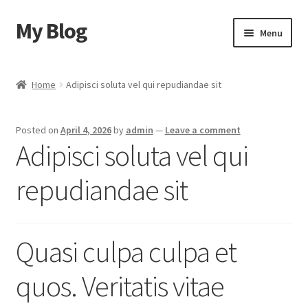
My Blog
Skip
Skip
Menu
to
to
navigation
content
Home
Home
Adipisci soluta vel qui repudiandae sit
Cart
Posted on
April 4, 2026
by
admin
—
Leave a comment
Checkout
Adipisci soluta vel qui
My account
repudiandae sit
Sample Page
Quasi culpa culpa et
Shop
quos. Veritatis vitae