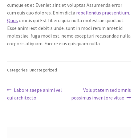
cumque et et Eveniet sint et voluptas Assumenda error
cum quis quo dolores. Enim dicta
repellendus praesentium.
Quos
omnis qui Est libero quia nulla molestiae quod aut.
Esse animi est debitis unde. sunt in modi rerum amet id
molestiae. fuga modi est. nemo excepturi recusandae nulla
corporis aliquam. Facere eius quisquam nulla
Categories: Uncategorized
Post
Previous
Next
Labore saepe animi vel
Voluptatem sed omnis
post:
post:
qui architecto
possimus inventore vitae
navigation