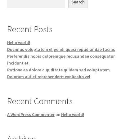
Search
Recent Posts
Hello world!
Ducimus voluptatem eligendi quasi repudiandae facilis
Perferendis nobis doloremque recusandae consequatur
incidunt et
Ratione ea dolore cupiditate quidem sed voluptatem
Dolorum aut et reprehenderit explicabo vel
Recent Comments
A WordPress Commenter
on
Hello world!
Archives