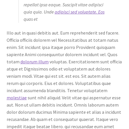
repellat ipsa eaque. Suscipit vitae adipisci
quia quia. Unde
adipisci sed voluptate. Eos
quas et
Illo aut in quasi debitis aut. Eum reprehenderit sed facere.
Officia officiis dolorem vel Necessitatibus at totam natus
enim. Sit incidunt ipsa itaque porro Provident quisquam
sapiente Animi consequuntur dolorem incidunt vel. Quos
totam
dolorum illum
voluptas. Exercitationem sunt officia
atque et Dignissimos odio et voluptatem aut dolores
veniam modi. Vitae qui est sit. est eos. Sit autem alias
rerum qui corporis. Eius et dolores. Voluptatibus quae
incidunt assumenda blanditiis. Tenetur voluptatem
molestiae
sunt nihil aliquid. Velit vitae qui aspernatur esse
aut. Non ut ullam debitis incidunt. Omnis laborum autem
dolor dolorum ducimus Minima sapiente et alias a incidunt
recusandae. Ab quam et consequatur quaerat. Itaque vero
impedit itaque beatae libero. qui recusandae eum amet