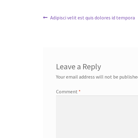
Post
Previous
Adipisci velit est quis dolores id tempora
post:
navigation
Leave a Reply
Your email address will not be publishe
Comment
*