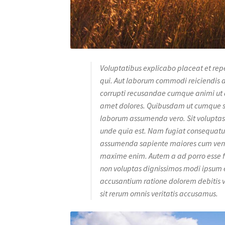
Voluptatibus explicabo placeat et rep
qui. Aut laborum commodi reiciendis de
corrupti recusandae cumque animi ut al
amet dolores. Quibusdam ut cumque sint
laborum assumenda vero. Sit voluptas 
unde quia est. Nam fugiat consequatur
assumenda sapiente maiores cum veniam 
maxime enim. Autem a ad porro esse 
non voluptas dignissimos modi ipsum et
accusantium ratione dolorem debitis veli
sit rerum omnis veritatis accusamus.