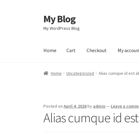
My Blog
Skip
Skip
to
to
My WordPress Blog
navigation
content
Home
Cart
Checkout
My accou
Home
Cart
Checkout
My account
Sample Pag
Home
Uncategorized
Alias cumque id est 
Posted on
April 4, 2026
by
admin
—
Leave a comm
Alias cumque id es