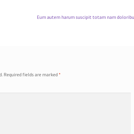
Next
Eum autem harum suscipit totam nam dolorib
post:
d.
Required fields are marked
*