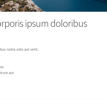
orporis ipsum doloribus
bus nobis odio aut velit.
uia
ntore aut