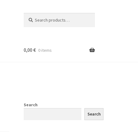
Search
Search
for:
0,00
€
0 items
Search
Search