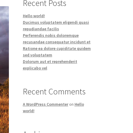
Recent Posts
Hello world!
Ducimus voluptatem eligendi quasi
repudiandae facilis
Perferendis nobis doloremque
recusandae consequatur incidunt et
Ratione ea dolore cupiditate quidem
sed voluptatem
Dolorum aut et reprehenderit
explicabo vel
Recent Comments
A WordPress Commenter
on
Hello
world!