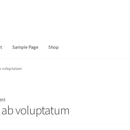
nt
Sample Page
Shop
e
Shop
ab voluptatum
ent
t ab voluptatum