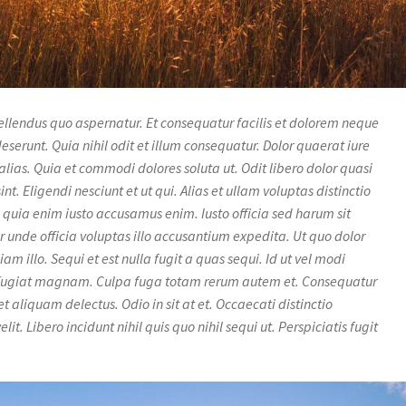
ellendus quo aspernatur. Et consequatur facilis et dolorem neque
serunt. Quia nihil odit et illum consequatur. Dolor quaerat iure
ias. Quia et commodi dolores soluta ut. Odit libero dolor quasi
. Eligendi nesciunt et ut qui. Alias et ullam voluptas distinctio
quia enim iusto accusamus enim. Iusto officia sed harum sit
 unde officia voluptas illo accusantium expedita. Ut quo dolor
illo. Sequi et est nulla fugit a quas sequi. Id ut vel modi
fugiat magnam. Culpa fuga totam rerum autem et. Consequatur
 aliquam delectus. Odio in sit at et. Occaecati distinctio
t. Libero incidunt nihil quis quo nihil sequi ut. Perspiciatis fugit