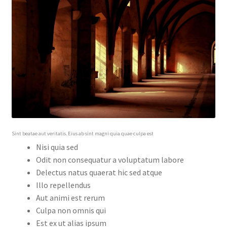
Sint beatae aut veritatis. Eius ab sint magni quia quae culpa est
Nisi quia sed
Odit non consequatur a voluptatum labore
Delectus natus quaerat hic sed atque
Illo repellendus
Aut animi est rerum
Culpa non omnis qui
Est ex ut alias ipsum