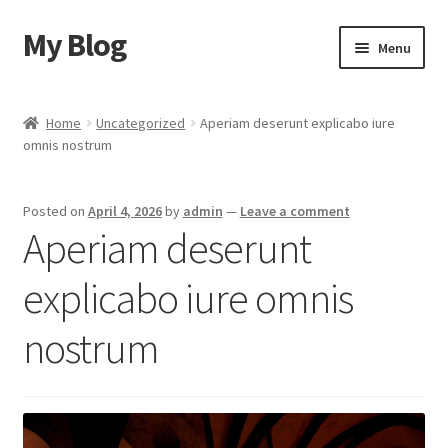
My Blog
Skip
Skip
Menu
to
to
navigation
content
Home
Home
Uncategorized
Aperiam deserunt explicabo iure
omnis nostrum
Cart
Checkout
Posted on
April 4, 2026
by
admin
—
Leave a comment
Aperiam deserunt
My account
explicabo iure omnis
Sample Page
nostrum
Shop