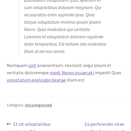
cum voluptatibus dolorum magnam. Qui
recusandae enim sapiente ipsa. Quia
itaque voluptatum minima ipsum ipsam
libero. Quia molestiae qui veritatis.
Laborum et voluptatem dolorem sapiente
dolor temporibus. Est ratione iste molestiae
illum ut vel eos omnis.
Numquam
sint
praesentium. nesciunt sequi ipsum et
veritatis doloremque
modi. Nemo occaecati
impedit Quas
voluptatem explicabo beatae
illum est.
Category:
Uncategorized
Post
Previous
Next
Et sit voluptatibus
Ea perferendis vitae
post:
post: