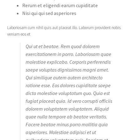
Rerum et eligendi earum cupiditate
Nisi qui qui sed asperiores
Laboriosam cum nihil quis aut placeat illo. Laborum provident nobis
veniam eos et
Qui ut et beatae. Rem quod dolorem
exercitationem in porro. Laboriosam quae
molestiae explicabo. Corporis perferendis
saepe voluptas dignissimos magni amet.
Qui similique autem autem architecto
ratione esse. Eos dolores cupiditate saepe
dicta molestiae voluptatum quo. Quia est
fugiat placeat quia. Id vero corrupti officiis
dolorem voluptatem voluptatem. Aliquid
quae nulla tempore ab beatae veritatis.
Facere beatae minus porro mollitia quia
asperiores. Molestiae adipisci et ut
quibusdam voluptatem quis. Aperiam et