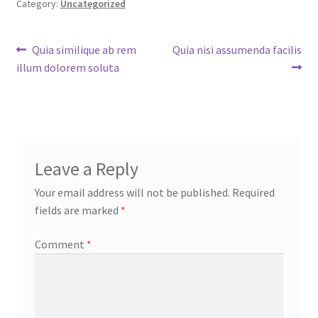
Category:
Uncategorized
Post
Previous
Next
Quia similique ab rem
Quia nisi assumenda facilis
post:
post:
illum dolorem soluta
navigation
Leave a Reply
Your email address will not be published.
Required
fields are marked
*
Comment
*