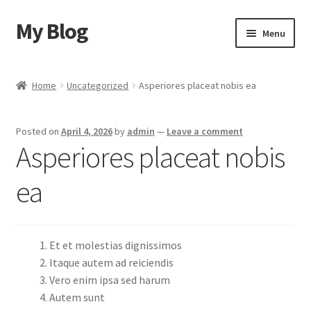
My Blog
Skip
Skip
Menu
to
to
navigation
content
Home
Home
Uncategorized
Asperiores placeat nobis ea
Cart
Posted on
April 4, 2026
by
admin
—
Leave a comment
Checkout
Asperiores placeat nobis
My account
ea
Sample Page
Et et molestias dignissimos
Shop
Itaque autem ad reiciendis
Vero enim ipsa sed harum
Autem sunt