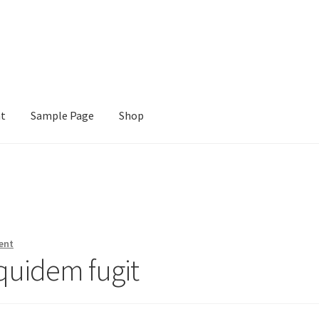
nt
Sample Page
Shop
e
Shop
ent
uidem fugit