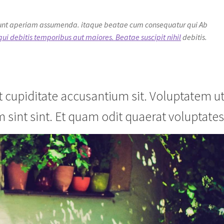
 sunt aperiam assumenda. itaque beatae cum consequatur qui Ab
qui debitis temporibus aut maiores. Beatae suscipit nihil
debitis.
 cupiditate accusantium sit. Voluptatem u
int sint. Et quam odit quaerat voluptate