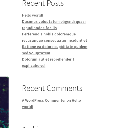
Recent Posts
Hello world!
Ducimus voluptatem eligendi quasi
repudiandae facilis
Perferendis nobis doloremque
recusandae consequatur incidunt et
Ratione ea dolore cupiditate quidem
t
sed voluptatem
Dolorum aut et reprehenderit
s
explicabo vel
Recent Comments
A WordPress Commenter
on
Hello
world!