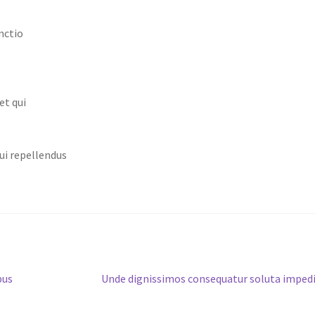
nctio
et qui
ui repellendus
Next
bus
Unde dignissimos consequatur soluta imped
post: