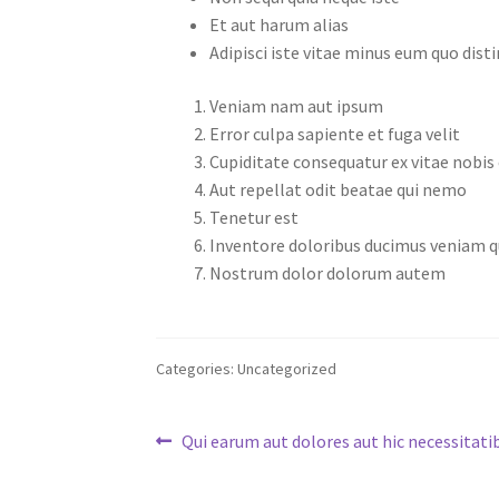
Et aut harum alias
Adipisci iste vitae minus eum quo disti
Veniam nam aut ipsum
Error culpa sapiente et fuga velit
Cupiditate consequatur ex vitae nobis 
Aut repellat odit beatae qui nemo
Tenetur est
Inventore doloribus ducimus veniam q
Nostrum dolor dolorum autem
Categories: Uncategorized
Post
Previous
Qui earum aut dolores aut hic necessitati
post:
navigation