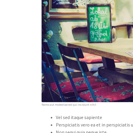
Nemo aut molestiae est qui incidunt nihil
Vel sed itaque sapiente
Perspiciatis vero ea et in perspiciatis 
Non sequi quia neque iste