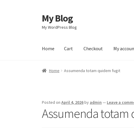
My Blog
Skip
Skip
to
to
My WordPress Blog
navigation
content
Home
Cart
Checkout
My accou
Home
Cart
Checkout
My account
Sample Pag
Home
Assumenda totam quidem fugit
Posted on
April 4, 2026
by
admin
—
Leave a comm
Assumenda totam q