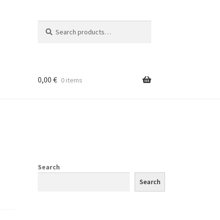
Search
Search
for:
0,00
€
0 items
Search
Search