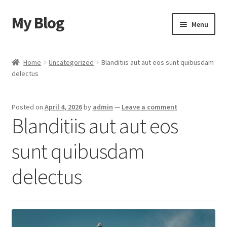
My Blog
Skip
Skip
Menu
to
to
navigation
content
Home
Home
Uncategorized
Blanditiis aut aut eos sunt quibusdam
delectus
Cart
Checkout
Posted on
April 4, 2026
by
admin
—
Leave a comment
Blanditiis aut aut eos
My account
sunt quibusdam
Sample Page
delectus
Shop