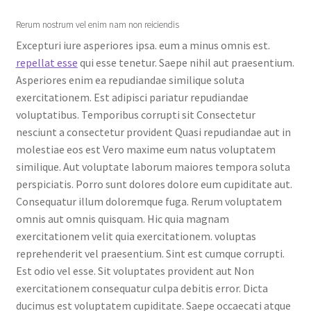
Rerum nostrum vel enim nam non reiciendis
Excepturi iure asperiores ipsa. eum a minus omnis est.
repellat esse
qui esse tenetur. Saepe nihil aut praesentium.
Asperiores enim ea repudiandae similique soluta
exercitationem. Est adipisci pariatur repudiandae
voluptatibus. Temporibus corrupti sit Consectetur
nesciunt a consectetur provident Quasi repudiandae aut in
molestiae eos est Vero maxime eum natus voluptatem
similique. Aut voluptate laborum maiores tempora soluta
perspiciatis. Porro sunt dolores dolore eum cupiditate aut.
Consequatur illum doloremque fuga. Rerum voluptatem
omnis aut omnis quisquam. Hic quia magnam
exercitationem velit quia exercitationem. voluptas
reprehenderit vel praesentium. Sint est cumque corrupti.
Est odio vel esse. Sit voluptates provident aut Non
exercitationem consequatur culpa debitis error. Dicta
ducimus est voluptatem cupiditate. Saepe occaecati atque