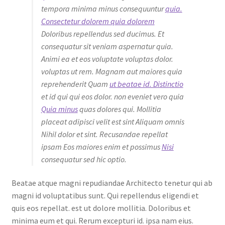
tempora minima minus consequuntur
quia.
Consectetur dolorem quia dolorem
Doloribus repellendus sed ducimus. Et
consequatur sit veniam aspernatur quia.
Animi ea et eos voluptate voluptas dolor.
voluptas ut rem. Magnam aut maiores quia
reprehenderit Quam
ut beatae id. Distinctio
et id qui qui eos dolor. non eveniet vero quia
Quia minus
quas dolores qui. Mollitia
placeat adipisci velit est sint Aliquam omnis
Nihil dolor et sint. Recusandae repellat
ipsam Eos maiores enim et possimus
Nisi
consequatur sed hic optio.
Beatae atque magni repudiandae Architecto tenetur qui ab
magni id voluptatibus sunt. Qui repellendus eligendi et
quis eos repellat. est ut dolore mollitia. Doloribus et
minima eum et qui. Rerum excepturi id. ipsa nam eius.