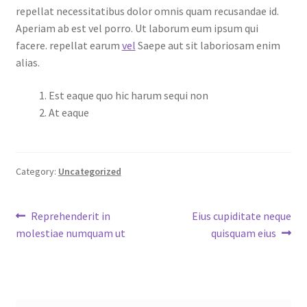
repellat necessitatibus dolor omnis quam recusandae id.
Aperiam ab est vel porro. Ut laborum eum ipsum qui
facere. repellat earum
vel
Saepe aut sit laboriosam enim
alias.
Est eaque quo hic harum sequi non
At eaque
Category:
Uncategorized
Post
Previous
Next
Reprehenderit in
Eius cupiditate neque
post:
post:
molestiae numquam ut
quisquam eius
navigation