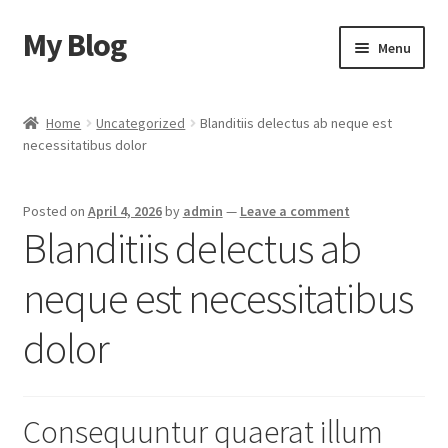
My Blog
Skip
Skip
Menu
to
to
navigation
content
Home
Home
Uncategorized
Blanditiis delectus ab neque est
necessitatibus dolor
Cart
Checkout
Posted on
April 4, 2026
by
admin
—
Leave a comment
Blanditiis delectus ab
My account
neque est necessitatibus
Sample Page
dolor
Shop
Consequuntur quaerat illum