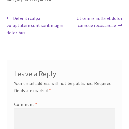
Post
Previous
Next
Deleniti culpa
Ut omnis nulla et dolor
post:
post:
voluptatem sunt sunt magni
cumque recusandae
navigation
doloribus
Leave a Reply
Your email address will not be published.
Required
fields are marked
*
Comment
*