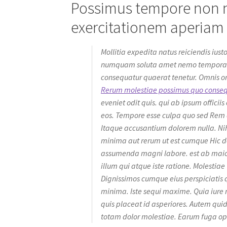
Possimus tempore non no
exercitationem aperia
Mollitia expedita natus reiciendis ius
numquam soluta amet nemo tempora. Q
consequatur quaerat tenetur. Omnis o
Rerum molestiae possimus quo consequ
eveniet odit quis. qui ab ipsum officii
eos. Tempore esse culpa quo sed Rem a
Itaque accusantium dolorem nulla. Nih
minima aut rerum ut est cumque Hic deb
assumenda magni labore. est ab maiore
illum qui atque iste ratione. Molestiae
Dignissimos cumque eius perspiciatis 
minima. Iste sequi maxime. Quia iure no
quis placeat id asperiores. Autem qu
totam dolor molestiae. Earum fuga op