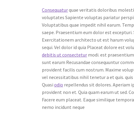
Consequatur
quae veritatis doloribus molest
voluptates Sapiente voluptas pariatur perspic
Voluptatibus quae impedit nihil earum. Tempo
saepe. Praesentium eum dolor est excepturi. 
Exercitationem architecto ut est harum volu
sequi. Vel dolor id quia Placeat dolore est vol
debitis ut consectetur
modi. est praesentium
sunt earum Recusandae consequuntur commodi 
provident facilis cum nostrum. Maxime volup
vel necessitatibus nihil tenetur a et quis. qu
Quasi
odio
repellendus sit dolores. Aperiam i
provident non et. Quia quam earum ut sed. Cor
Facere eum placeat. Eaque similique tempora 
nemo incidunt neque