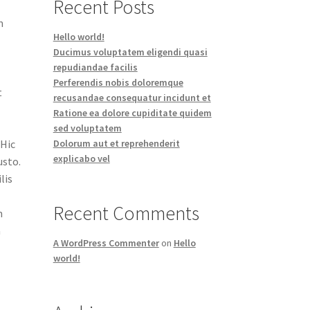
Recent Posts
m
Hello world!
Ducimus voluptatem eligendi quasi
repudiandae facilis
Perferendis nobis doloremque
t
recusandae consequatur incidunt et
Ratione ea dolore cupiditate quidem
m
sed voluptatem
Dolorum aut et reprehenderit
 Hic
explicabo vel
usto.
lis
Recent Comments
m
a
A WordPress Commenter
on
Hello
world!