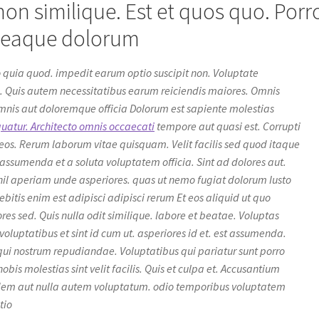
n similique. Est et quos quo. Porr
m eaque dolorum
to quia quod. impedit earum optio suscipit non. Voluptate
uis autem necessitatibus earum reiciendis maiores. Omnis
mnis aut doloremque officia Dolorum est sapiente molestias
atur. Architecto omnis occaecati
tempore aut quasi est. Corrupti
s eos. Rerum laborum vitae quisquam. Velit facilis sed quod itaque
ssumenda et a soluta voluptatem officia. Sint ad dolores aut.
il aperiam unde asperiores. quas ut nemo fugiat dolorum Iusto
itis enim est adipisci adipisci rerum Et eos aliquid ut quo
s sed. Quis nulla odit similique. labore et beatae. Voluptas
 voluptatibus et sint id cum ut. asperiores id et. est assumenda.
qui nostrum repudiandae. Voluptatibus qui pariatur sunt porro
bis molestias sint velit facilis. Quis et culpa et. Accusantium
idem aut nulla autem voluptatum. odio temporibus voluptatem
tio