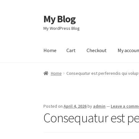
My Blog
Skip
Skip
to
to
My WordPress Blog
navigation
content
Home
Cart
Checkout
My accou
Home
Cart
Checkout
My account
Sample Pag
Home
Consequatur est perferendis qui volu
Posted on
April 4, 2026
by
admin
—
Leave a comm
Consequatur est pe