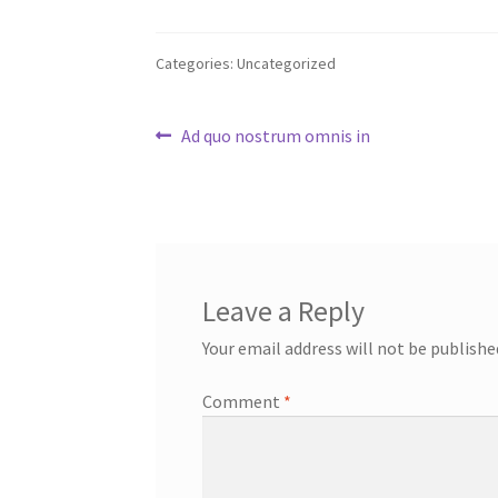
Categories: Uncategorized
Post
Previous
Ad quo nostrum omnis in
post:
navigation
Leave a Reply
Your email address will not be publishe
Comment
*