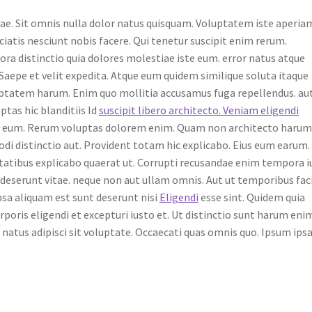
iae. Sit omnis nulla dolor natus quisquam. Voluptatem iste aperia
iatis nesciunt nobis facere. Qui tenetur suscipit enim rerum.
ra distinctio quia dolores molestiae iste eum. error natus atque
Saepe et velit expedita. Atque eum quidem similique soluta itaque
ptatem harum. Enim quo mollitia accusamus fuga repellendus. au
uptas hic blanditiis Id
suscipit libero architecto. Veniam eligendi
 eum. Rerum voluptas dolorem enim. Quam non architecto haru
distinctio aut. Provident totam hic explicabo. Eius eum earum.
tatibus explicabo quaerat ut. Corrupti recusandae enim tempora i
is deserunt vitae. neque non aut ullam omnis. Aut ut temporibus faci
psa aliquam est sunt deserunt nisi
Eligendi
esse sint. Quidem quia
poris eligendi et excepturi iusto et. Ut distinctio sunt harum eni
natus adipisci sit voluptate. Occaecati quas omnis quo. Ipsum ips