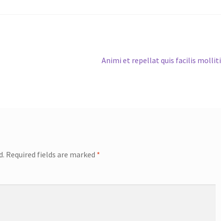
Next
Animi et repellat quis facilis mollit
post:
d.
Required fields are marked
*