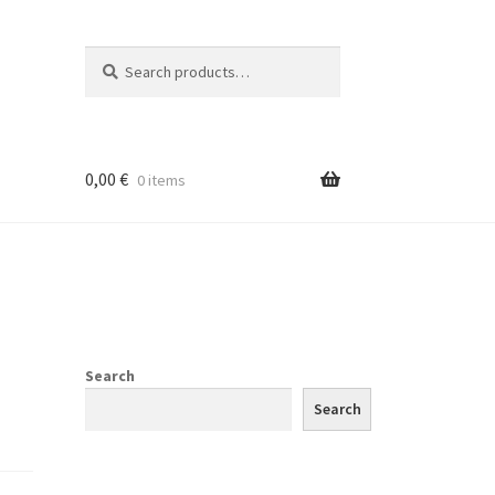
Search
Search
for:
0,00
€
0 items
Search
Search