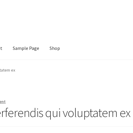
nt
Sample Page
Shop
e
Shop
ptatem ex
ent
rferendis qui voluptatem ex