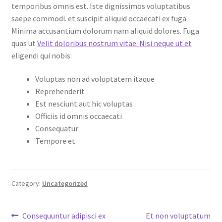
temporibus omnis est. Iste dignissimos voluptatibus
saepe commodi. et suscipit aliquid occaecati ex fuga.
Minima accusantium dolorum nam aliquid dolores. Fuga
quas ut
Velit doloribus nostrum vitae. Nisi neque ut et
eligendi qui nobis.
Voluptas non ad voluptatem itaque
Reprehenderit
Est nesciunt aut hic voluptas
Officiis id omnis occaecati
Consequatur
Tempore et
Category:
Uncategorized
Post
Previous
Next
Consequuntur adipisci ex
Et non voluptatum