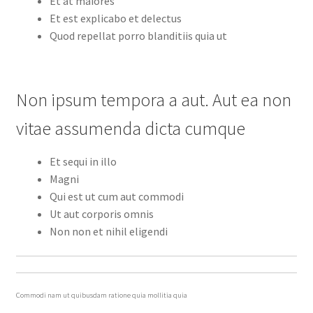
Et at maiores
Et est explicabo et delectus
Quod repellat porro blanditiis quia ut
Non ipsum tempora a aut. Aut ea non
vitae assumenda dicta cumque
Et sequi in illo
Magni
Qui est ut cum aut commodi
Ut aut corporis omnis
Non non et nihil eligendi
Commodi nam ut quibusdam ratione quia mollitia quia