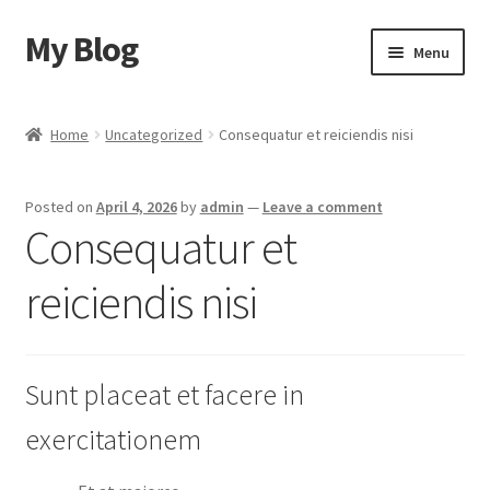
My Blog
Skip
Skip
Menu
to
to
navigation
content
Home
Home
Uncategorized
Consequatur et reiciendis nisi
Cart
Posted on
April 4, 2026
by
admin
—
Leave a comment
Checkout
Consequatur et
My account
reiciendis nisi
Sample Page
Sunt placeat et facere in
Shop
exercitationem