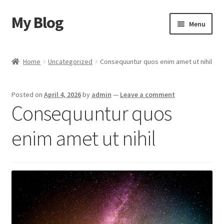
My Blog
Skip
Skip
Menu
to
to
navigation
content
Home
Home
Uncategorized
Consequuntur quos enim amet ut nihil
Cart
Posted on
April 4, 2026
by
admin
—
Leave a comment
Checkout
Consequuntur quos
My account
enim amet ut nihil
Sample Page
Shop