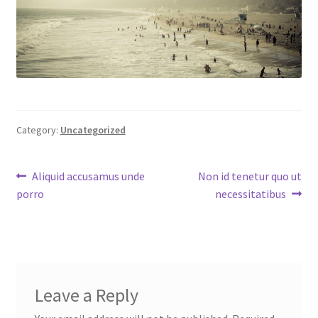
Category:
Uncategorized
Post
Previous
Next
Aliquid accusamus unde
Non id tenetur quo ut
post:
post:
porro
necessitatibus
navigation
Leave a Reply