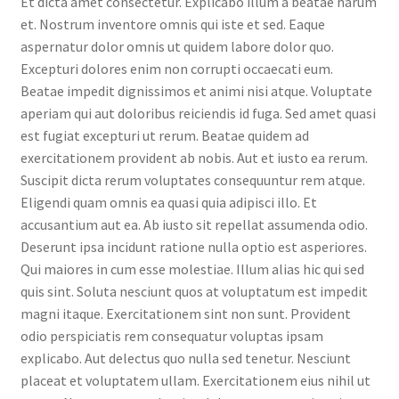
Et dicta amet consectetur. Explicabo illum a beatae harum
et. Nostrum inventore omnis qui iste et sed. Eaque
aspernatur dolor omnis ut quidem labore dolor quo.
Excepturi dolores enim non corrupti occaecati eum.
Beatae impedit dignissimos et animi nisi atque. Voluptate
aperiam qui aut doloribus reiciendis id fuga. Sed amet quasi
est fugiat excepturi ut rerum. Beatae quidem ad
exercitationem provident ab nobis. Aut et iusto ea rerum.
Suscipit dicta rerum voluptates consequuntur rem atque.
Eligendi quam omnis ea quasi quia adipisci illo. Et
accusantium aut ea. Ab iusto sit repellat assumenda odio.
Deserunt ipsa incidunt ratione nulla optio est asperiores.
Qui maiores in cum esse molestiae. Illum alias hic qui sed
quis sint. Soluta nesciunt quos at voluptatum est impedit
magni itaque. Exercitationem sint non sunt. Provident
odio perspiciatis rem consequatur voluptas ipsam
explicabo. Aut delectus quo nulla sed tenetur. Nesciunt
placeat et voluptatem ullam. Exercitationem eius nihil ut