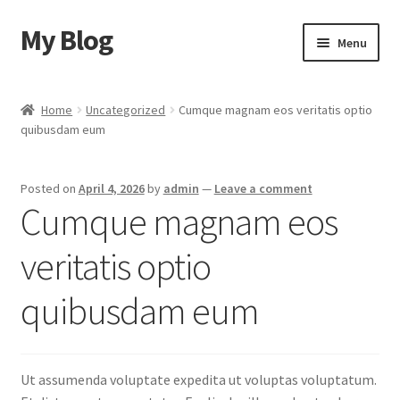
My Blog
Skip
Skip
Menu
to
to
navigation
content
Home
Home
Uncategorized
Cumque magnam eos veritatis optio
quibusdam eum
Cart
Checkout
Posted on
April 4, 2026
by
admin
—
Leave a comment
Cumque magnam eos
My account
veritatis optio
Sample Page
quibusdam eum
Shop
Ut assumenda voluptate expedita ut voluptas voluptatum.