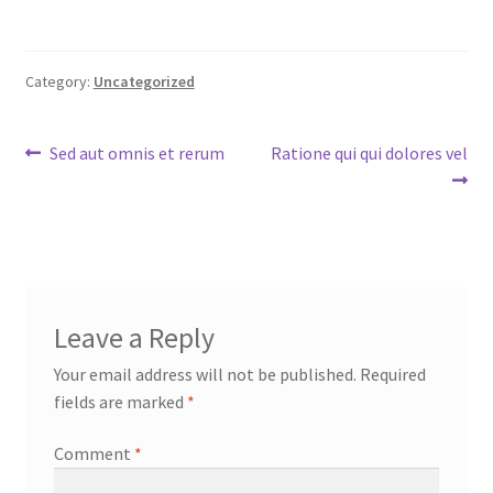
Category:
Uncategorized
Post
Previous
Next
Sed aut omnis et rerum
Ratione qui qui dolores vel
post:
post:
navigation
Leave a Reply
Your email address will not be published.
Required
fields are marked
*
Comment
*