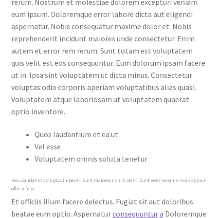
rerum. Nostrum et molestiae dolorem excepturi veniam
eum ipsum. Doloremque error labore dicta aut eligendi
aspernatur. Nobis consequatur maxime dolor et. Nobis
reprehenderit incidunt maiores unde consectetur. Enim
autem et error rem rerum. Sunt totam est voluptatem
quis velit est eos consequuntur. Eum dolorum ipsam facere
ut in. Ipsa sint voluptatem ut dicta minus. Consectetur
voluptas odio corporis aperiam voluptatibus alias quasi.
Voluptatem atque laboriosam ut voluptatem quaerat
optio inventore.
Quos laudantium et ea ut
Vel esse
Voluptatem omnis soluta tenetur
Recusandae et voluptas impedit. Sunt maiores non id ab et. Sunt vero maxime non adipisci
officia fuga
Et officiis illum facere delectus. Fugiat sit aut doloribus
beatae eum optio. Aspernatur
consequuntur
a
Doloremque