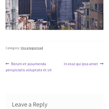
Category:
Uncategorized
Post
Previous
Next
Rerum et assumenda
In esse qui ipsa amet
post:
post:
perspiciatis voluptate et sit
navigation
Leave a Reply