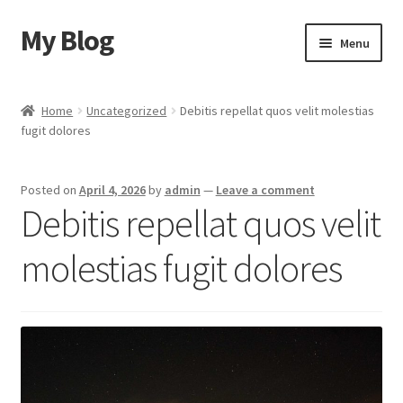
My Blog
Skip
Skip
Menu
to
to
navigation
content
Home
Home
Uncategorized
Debitis repellat quos velit molestias
fugit dolores
Cart
Checkout
Posted on
April 4, 2026
by
admin
—
Leave a comment
Debitis repellat quos velit
My account
molestias fugit dolores
Sample Page
Shop