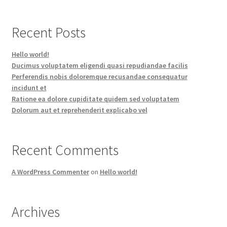
Recent Posts
Hello world!
Ducimus voluptatem eligendi quasi repudiandae facilis
Perferendis nobis doloremque recusandae consequatur
incidunt et
Ratione ea dolore cupiditate quidem sed voluptatem
Dolorum aut et reprehenderit explicabo vel
Recent Comments
A WordPress Commenter
on
Hello world!
Archives