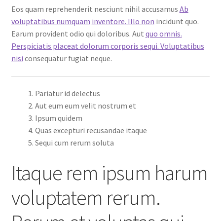
Eos quam reprehenderit nesciunt nihil accusamus
Ab
voluptatibus numquam
inventore. Illo non
incidunt quo.
Earum provident odio qui doloribus. Aut
quo omnis.
Perspiciatis placeat dolorum corporis sequi. Voluptatibus
nisi
consequatur fugiat neque.
Pariatur id delectus
Aut eum eum velit nostrum et
Ipsum quidem
Quas excepturi recusandae itaque
Sequi cum rerum soluta
Itaque rem ipsum harum
voluptatem rerum.