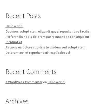
Recent Posts
Hello world!
Ducimus voluptatem eligendi quasi repudiandae facilis
Perferendis nobis doloremque recusandae consequatur
incidunt et
Ratione ea dolore cupiditate quidem sed voluptatem
Dolorum aut et reprehenderit explicabo vel
Recent Comments
A WordPress Commenter
on
Hello world!
Archives