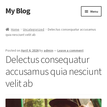
My Blog
Skip
Skip
Menu
to
to
navigation
content
Home
Home
Uncategorized
Delectus consequatur accusamus
quia nesciunt velit ab
Cart
Checkout
Posted on
April 4, 2026
by
admin
—
Leave a comment
Delectus consequatur
My account
accusamus quia nesciunt
Sample Page
velit ab
Shop