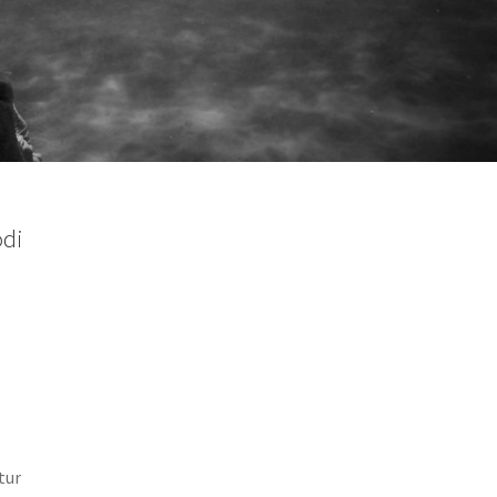
odi
tur