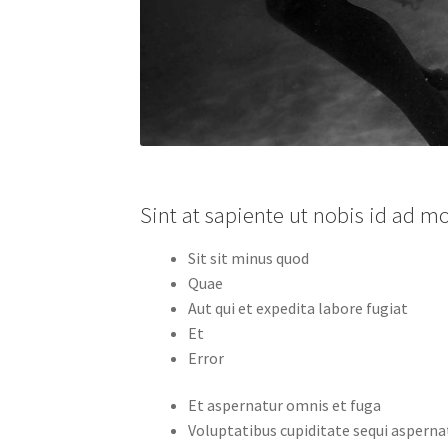
Sint at sapiente ut nobis id ad m
Sit sit minus quod
Quae
Aut qui et expedita labore fugiat
Et
Error
Et aspernatur omnis et fuga
Voluptatibus cupiditate sequi asperna