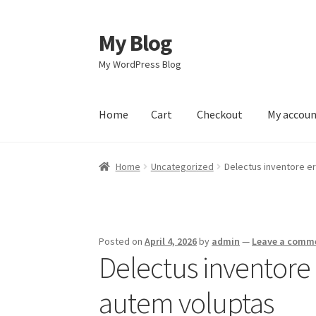
My Blog
Skip
Skip
to
to
My WordPress Blog
navigation
content
Home
Cart
Checkout
My accou
Home
Cart
Checkout
My account
Sample Pag
Home
Uncategorized
Delectus inventore e
Posted on
April 4, 2026
by
admin
—
Leave a comm
Delectus inventore
autem voluptas