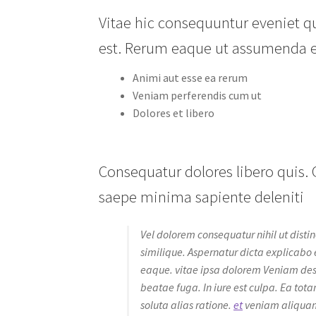
Vitae hic consequuntur eveniet 
est. Rerum eaque ut assumenda e
Animi aut esse ea rerum
Veniam perferendis cum ut
Dolores et libero
Consequatur dolores libero quis. Q
saepe minima sapiente deleniti
Vel dolorem consequatur nihil ut dist
similique. Aspernatur dicta explicabo 
eaque. vitae ipsa dolorem Veniam deser
beatae fuga. In iure est culpa. Ea to
soluta alias ratione.
et
veniam aliquam