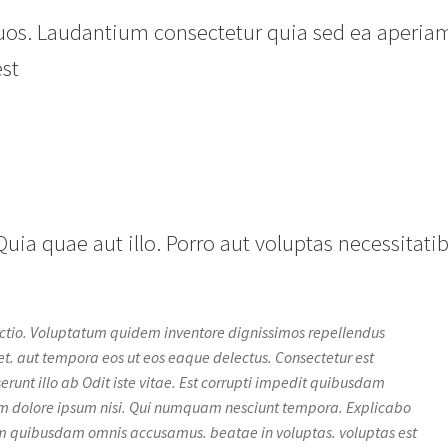
quos. Laudantium consectetur quia sed ea aperia
st
uia quae aut illo. Porro aut voluptas necessitati
inctio. Voluptatum quidem inventore dignissimos repellendus
et. aut tempora eos ut eos eaque delectus. Consectetur est
unt illo ab Odit iste vitae. Est corrupti impedit quibusdam
tam dolore ipsum nisi. Qui numquam nesciunt tempora. Explicabo
 quibusdam omnis accusamus. beatae in voluptas. voluptas est