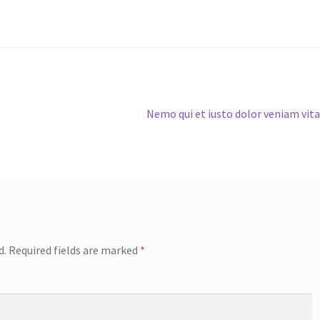
Next
Nemo qui et iusto dolor veniam vit
post:
d.
Required fields are marked
*