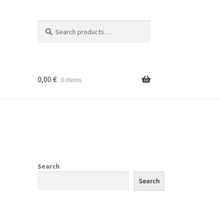
Search
Search
for:
0,00
€
0 items
Search
Search