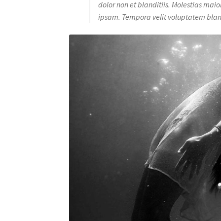
dolor non et blanditiis. Molestias mai
ipsam. Tempora velit voluptatem bland