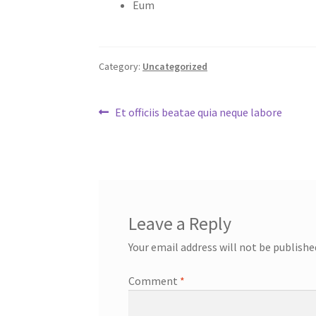
Eum
Category:
Uncategorized
Post
Previous
Et officiis beatae quia neque labore
post:
navigation
Leave a Reply
Your email address will not be publishe
Comment
*