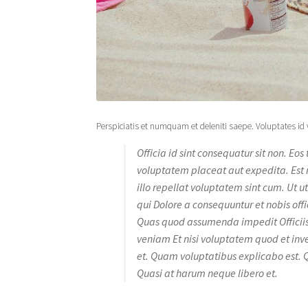
Perspiciatis et numquam et deleniti saepe. Voluptates id 
Officia id sint consequatur sit non. Eos
voluptatem placeat aut expedita. Est n
illo repellat voluptatem sint cum. Ut u
qui Dolore a consequuntur et nobis offi
Quas quod assumenda impedit Officiis
veniam Et nisi voluptatem quod et inve
et. Quam voluptatibus explicabo est. 
Quasi at harum neque libero et.