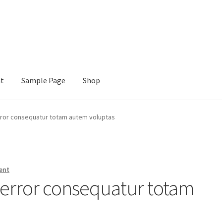
nt
Sample Page
Shop
e
Shop
rror consequatur totam autem voluptas
ent
 error consequatur totam