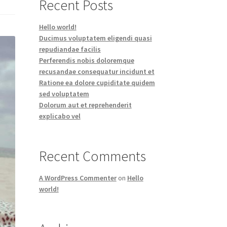
Recent Posts
Hello world!
Ducimus voluptatem eligendi quasi
repudiandae facilis
Perferendis nobis doloremque
recusandae consequatur incidunt et
Ratione ea dolore cupiditate quidem
sed voluptatem
Dolorum aut et reprehenderit
explicabo vel
Recent Comments
A WordPress Commenter
on
Hello
world!