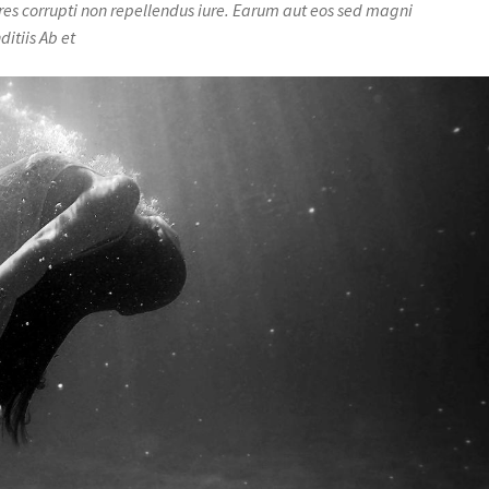
ores corrupti non repellendus iure. Earum aut eos sed magni
itiis Ab et