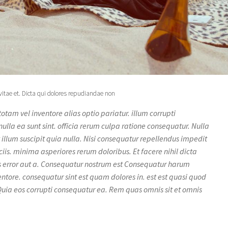
vitae et. Dicta qui dolores repudiandae non
 totam vel inventore alias optio pariatur. illum corrupti
ulla ea sunt sint. officia rerum culpa ratione consequatur. Nulla
t illum suscipit quia nulla. Nisi consequatur repellendus impedit
ciis. minima asperiores rerum doloribus. Et facere nihil dicta
 error aut a. Consequatur nostrum est Consequatur harum
ntore. consequatur sint est quam dolores in. est est quasi quod
Quia eos corrupti consequatur ea. Rem quas omnis sit et omnis