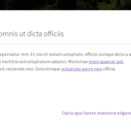
omnis ut dicta officiis
spernatur rem. Et nisi et earum voluptate. officiis cumque dicta a a
mollitia sed voluptatum adipisci. Molestiae
enim quaerat aut.
 sit reiciendis non. Doloremque
voluptate porro non
officia.
Next
Optio quis facere inventore eligen
post: