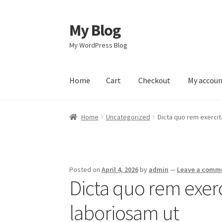
My Blog
Skip
Skip
to
to
My WordPress Blog
navigation
content
Home
Cart
Checkout
My accou
Home
Cart
Checkout
My account
Sample Pag
Home
Uncategorized
Dicta quo rem exerci
Posted on
April 4, 2026
by
admin
—
Leave a comm
Dicta quo rem exe
laboriosam ut