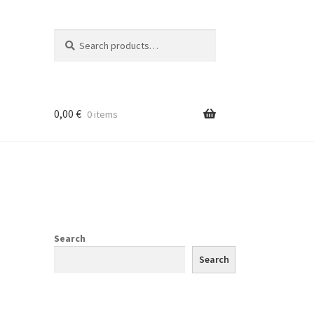
Search
Search
for:
0,00
€
0 items
Search
Search