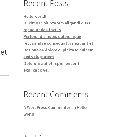
Recent Posts
Hello world!
Ducimus voluptatem eligendi quasi
repudiandae facilis
Perferendis nobis doloremque
recusandae consequatur incidunt et
et
Ratione ea dolore cupiditate quidem
sed voluptatem
Dolorum aut et reprehenderit
explicabo vel
Recent Comments
A WordPress Commenter
on
Hello
world!