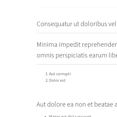
Consequatur ut doloribus veli
Minima impedit reprehender
omnis perspiciatis earum libe
Aut corrupti
Dolor est
Aut dolore ea non et beatae 
Magni aut dicta qui sunt