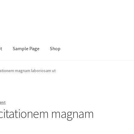
nt
Sample Page
Shop
e
Shop
tationem magnam laboriosam ut
ent
rcitationem magnam