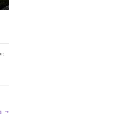
ut.
di