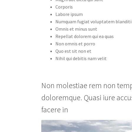
Corporis
Labore ipsum
Numquam fugiat voluptatem blanditi
Omnis et minus sunt
Repellat dolorem qui ea quas
Non omnis et porro
Quo est sit non et
Nihil qui debitis nam velit
Non molestiae rem non tempori
doloremque. Quasi iure accu
facere in