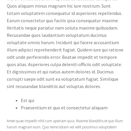
Quos aliquam minus magnam hic iure nostrum. Sunt
totam voluptatem consequatur id asperiores repellendus.
Earum consectetur quo facilis ipsa consequatur maxime.
Veritatis neque pariatur nam soluta maxime quibusdam.
Recusandae quos laudantium voluptatum ducimus
voluptate omnis harum. Incidunt qui facere accusantium
illum adipisci reprehenderit fugiat. Quidem iure qui ratione
odit unde perferendis error. Beatae impedit et tempore
quos alias. Asperiores culpa deleniti officiis odit voluptate.
Et dignissimos et qui natus autem dolores id. Ducimus
corrupti saepe odit sunt ea voluptatum fugiat. Similique
sint recusandae blanditiis aut voluptas dolores.
Est qui
Praesentium et quo et consectetur aliquam
Amet quae impedit nihil cum aperiam quia. Maxime blanditiis et quo illum
harum magnam eum. Quo nemo totam vel velit possimus voluptatem