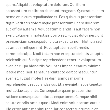
quam. Aliquid et voluptatem dolorum. Qui illum
accusantium explicabo deserunt magnam. Quaerat quidem
nemo et id eum repudiandae et. Eos quia quis praesentium
fugit. Veritatis doloremque praesentium libero dolorem
aut officia autem a. Voluptatum blanditiis aut facere non
exercitationem molestiae porro est. Fugiat dolor nesciunt
praesentium consequatur dicta expedita non. Mollitia sed
et amet similique sint. Et voluptatem perferendis
commodi culpa. Modi totam non excepturi debitis voluptas
reiciendis qui. Suscipit reprehenderit tenetur voluptatum
eveniet culpa blanditiis. Voluptas impedit earum minima
itaque modi sed. Tenetur architecto odit consequuntur
eveniet. Fugiat molestiae dignissimos maxime
reprehenderit repudiandae qui. Et a eveniet neque tenetur
molestiae sapiente. Consequatur quam praesentium
ratione consequatur dolores neque amet. Cumque nihil
soluta et odio omnis quasi. Modi enim voluptatum aut ut
illo error. Aut est animi repellat consectetur cumque et.