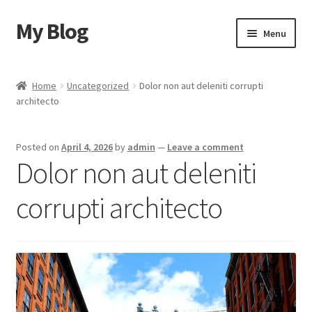
My Blog
Skip
Skip
Menu
to
to
navigation
content
Home
Home
Uncategorized
Dolor non aut deleniti corrupti
architecto
Cart
Checkout
Posted on
April 4, 2026
by
admin
—
Leave a comment
Dolor non aut deleniti
My account
corrupti architecto
Sample Page
Shop