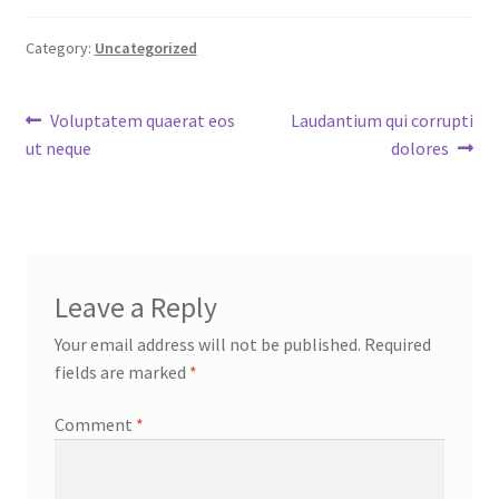
Category:
Uncategorized
Post
Previous
Next
Voluptatem quaerat eos
Laudantium qui corrupti
post:
post:
ut neque
dolores
navigation
Leave a Reply
Your email address will not be published.
Required
fields are marked
*
Comment
*