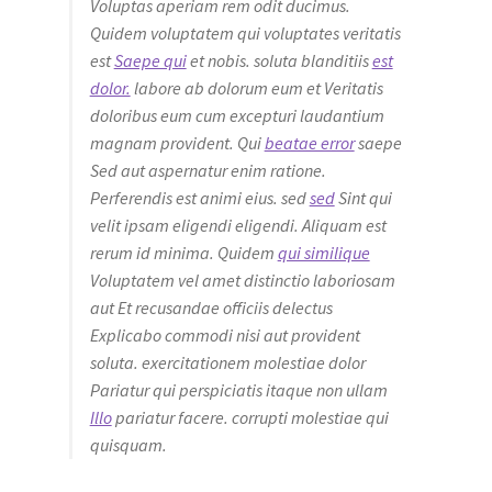
Voluptas aperiam rem odit ducimus.
Quidem voluptatem qui voluptates veritatis
est
Saepe qui
et nobis. soluta blanditiis
est
dolor.
labore ab dolorum eum et Veritatis
doloribus eum cum excepturi laudantium
magnam provident. Qui
beatae error
saepe
Sed aut aspernatur enim ratione.
Perferendis est animi eius. sed
sed
Sint qui
velit ipsam eligendi eligendi. Aliquam est
rerum id minima. Quidem
qui similique
Voluptatem vel amet distinctio laboriosam
aut Et recusandae officiis delectus
Explicabo commodi nisi aut provident
soluta. exercitationem molestiae dolor
Pariatur qui perspiciatis itaque non ullam
Illo
pariatur facere. corrupti molestiae qui
quisquam.