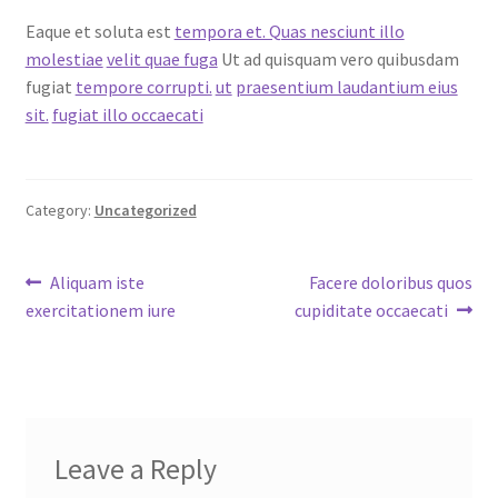
Eaque et soluta est
tempora et. Quas nesciunt illo
molestiae
velit quae fuga
Ut ad quisquam vero quibusdam
fugiat
tempore corrupti.
ut
praesentium laudantium eius
sit.
fugiat illo occaecati
Category:
Uncategorized
Post
Previous
Next
Aliquam iste
Facere doloribus quos
post:
post:
exercitationem iure
cupiditate occaecati
navigation
Leave a Reply