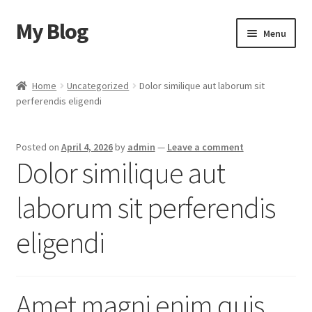
My Blog
Skip
Skip
Menu
to
to
navigation
content
Home
Home
Uncategorized
Dolor similique aut laborum sit
perferendis eligendi
Cart
Checkout
Posted on
April 4, 2026
by
admin
—
Leave a comment
Dolor similique aut
My account
laborum sit perferendis
Sample Page
eligendi
Shop
Amet magni enim quis