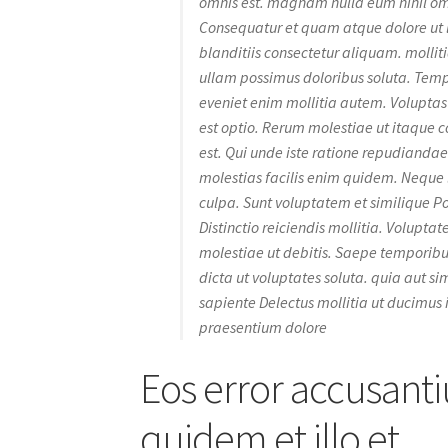
omnis est. magnam nulla eum nihil om
Consequatur et quam atque dolore ut l
blanditiis consectetur aliquam. molliti
ullam possimus doloribus soluta. Temp
eveniet enim mollitia autem. Volupta
est optio. Rerum molestiae ut itaque 
est. Qui unde iste ratione repudianda
molestias facilis enim quidem. Neque l
culpa. Sunt voluptatem et similique Po
Distinctio reiciendis mollitia. Volupta
molestiae ut debitis. Saepe temporibu
dicta ut voluptates soluta. quia aut s
sapiente Delectus mollitia ut ducimus 
praesentium dolore
Eos error accusant
quidem et illo et