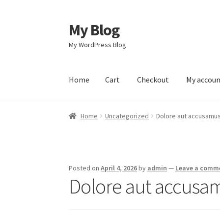
My Blog
Skip
Skip
to
to
My WordPress Blog
navigation
content
Home
Cart
Checkout
My accou
Home
Cart
Checkout
My account
Sample Pag
Home
Uncategorized
Dolore aut accusamus
Posted on
April 4, 2026
by
admin
—
Leave a comm
Dolore aut accusa