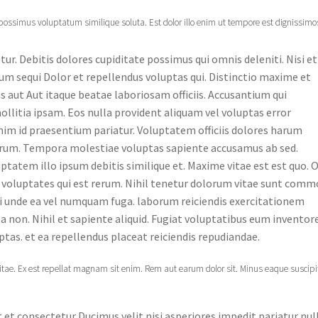
 possimus voluptatum similique soluta. Est dolor illo enim ut tempore est dignissimo
ur. Debitis dolores cupiditate possimus qui omnis deleniti. Nisi et
m sequi Dolor et repellendus voluptas qui. Distinctio maxime et
 aut Aut itaque beatae laboriosam officiis. Accusantium qui
llitia ipsam. Eos nulla provident aliquam vel voluptas error
enim id praesentium pariatur. Voluptatem officiis dolores harum
 earum. Tempora molestiae voluptas sapiente accusamus ab sed.
tatem illo ipsum debitis similique et. Maxime vitae est est quo. 
 voluptates qui est rerum. Nihil tenetur dolorum vitae sunt comm
i unde ea vel numquam fuga. laborum reiciendis exercitationem
a non. Nihil et sapiente aliquid. Fugiat voluptatibus eum inventor
ptas. et ea repellendus placeat reiciendis repudiandae.
e. Ex est repellat magnam sit enim. Rem aut earum dolor sit. Minus eaque suscipit
t et consectetur Ducimus velit nisi asperiores impedit pariatur null