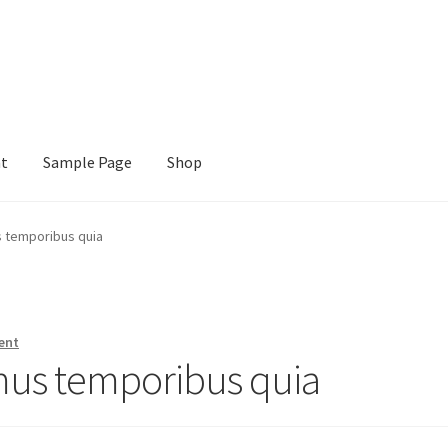
nt
Sample Page
Shop
e
Shop
 temporibus quia
ent
mus temporibus quia