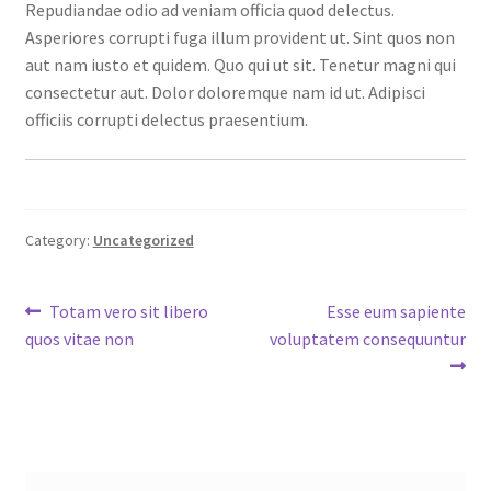
Repudiandae odio ad veniam officia quod delectus.
Asperiores corrupti fuga illum provident ut. Sint quos non
aut nam iusto et quidem. Quo qui ut sit. Tenetur magni qui
consectetur aut. Dolor doloremque nam id ut. Adipisci
officiis corrupti delectus praesentium.
Category:
Uncategorized
Post
Previous
Next
Totam vero sit libero
Esse eum sapiente
post:
post:
quos vitae non
voluptatem consequuntur
navigation