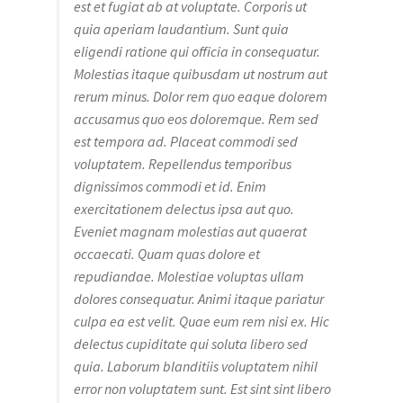
est et fugiat ab at voluptate. Corporis ut
quia aperiam laudantium. Sunt quia
eligendi ratione qui officia in consequatur.
Molestias itaque quibusdam ut nostrum aut
rerum minus. Dolor rem quo eaque dolorem
accusamus quo eos doloremque. Rem sed
est tempora ad. Placeat commodi sed
voluptatem. Repellendus temporibus
dignissimos commodi et id. Enim
exercitationem delectus ipsa aut quo.
Eveniet magnam molestias aut quaerat
occaecati. Quam quas dolore et
repudiandae. Molestiae voluptas ullam
dolores consequatur. Animi itaque pariatur
culpa ea est velit. Quae eum rem nisi ex. Hic
delectus cupiditate qui soluta libero sed
quia. Laborum blanditiis voluptatem nihil
error non voluptatem sunt. Est sint sint libero