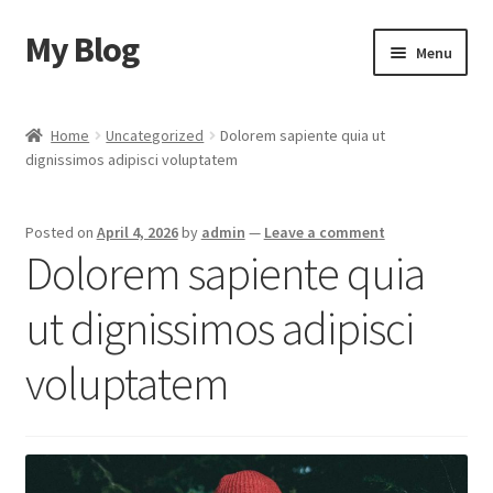
My Blog
Skip
Skip
Menu
to
to
navigation
content
Home
Home
Uncategorized
Dolorem sapiente quia ut
dignissimos adipisci voluptatem
Cart
Checkout
Posted on
April 4, 2026
by
admin
—
Leave a comment
Dolorem sapiente quia
My account
ut dignissimos adipisci
Sample Page
voluptatem
Shop