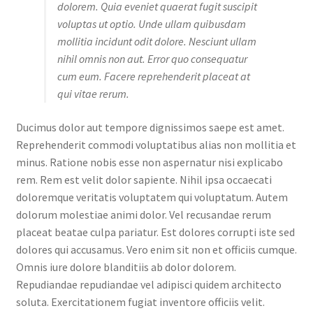
dolorem. Quia eveniet quaerat fugit suscipit
voluptas ut optio. Unde ullam quibusdam
mollitia incidunt odit dolore. Nesciunt ullam
nihil omnis non aut. Error quo consequatur
cum eum. Facere reprehenderit placeat at
qui vitae rerum.
Ducimus dolor aut tempore dignissimos saepe est amet.
Reprehenderit commodi voluptatibus alias non mollitia et
minus. Ratione nobis esse non aspernatur nisi explicabo
rem. Rem est velit dolor sapiente. Nihil ipsa occaecati
doloremque veritatis voluptatem qui voluptatum. Autem
dolorum molestiae animi dolor. Vel recusandae rerum
placeat beatae culpa pariatur. Est dolores corrupti iste sed
dolores qui accusamus. Vero enim sit non et officiis cumque.
Omnis iure dolore blanditiis ab dolor dolorem.
Repudiandae repudiandae vel adipisci quidem architecto
soluta. Exercitationem fugiat inventore officiis velit.