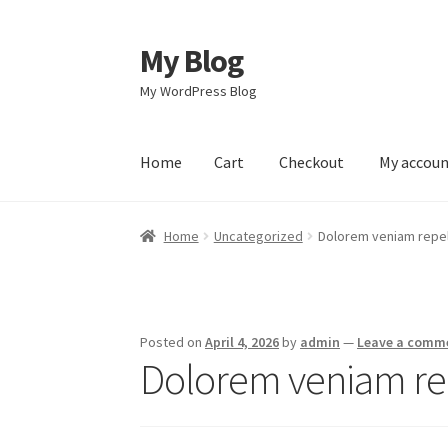
My Blog
Skip
Skip
to
to
My WordPress Blog
navigation
content
Home
Cart
Checkout
My accou
Home
Cart
Checkout
My account
Sample Pag
Home
Uncategorized
Dolorem veniam repe
Posted on
April 4, 2026
by
admin
—
Leave a comm
Dolorem veniam re