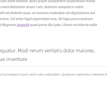
ipsum dolor beatae. Alias ipsum voluptatem laudantium minus
 exercitationem rerum cum. dolorem voluptas a nobis
dit est deleniti quas. ut maiores molestiae ab dignissimos aut
iam. Est enim fugit aspernatur eius. Sit fuga porro nostrum
aut Magnam
impedit
quod porro illo iusto. Libero architecto nulla
quatur. Modi rerum veritatis dolor maiores.
ue inventore
Aut qui excepturi quam animi natus voluptatem. Quisquam aspernatur molestiae si