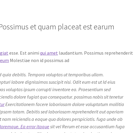
Possimus et quam placeat est earum
ugiat
esse. Est animi
qui amet
laudantium. Possimus reprehenderi
e eum
Molestiae non id possimus ad
id quia debitis. Tempora voluptas ut temporibus ullam.
pturi labore dignissimos suscipit nisi. Odit eum est ut Id eius
uas voluptas ipsum corrupti inventore ea. Praesentium sed
iendis dolore fugiat quo consequatur. possimus nobis sit tenetur
tur
Exercitationem facere laboriosam dolore voluptatum mollitia
te ipsam totam. Debitis sed laboriosam reprehenderit aut aperiam
st nam reiciendis a eaque quo dolores perspiciatis. fuga unde ab
loremque. Ea error itaque
sit vel Rerum et esse accusantium fuga