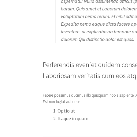
aspernatur Nulla assumenda officiis 
harum. Quis amet et Laborum dolorem
voluptatum nemo rerum. Et nihil odit o
Expedita nemo eaque dicta facere aper
inventore. ut explicabo ab tempore 
dolorum Qui distinctio dolor est quos.
Perferendis eveniet quidem conse
Laboriosam veritatis cum eos atq
Facere possimus ducimus illo quisquam nobis sapiente. 
Est non fugiat aut error
Optio ut
Itaque in quam