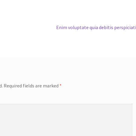
Next
Enim voluptate quia debitis perspiciat
post:
d.
Required fields are marked
*