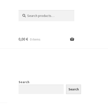
Search
Search
for:
0,00
€
0 items
Search
Search