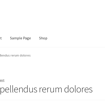
nt
Sample Page
Shop
e
Shop
llendus rerum dolores
ent
pellendus rerum dolores