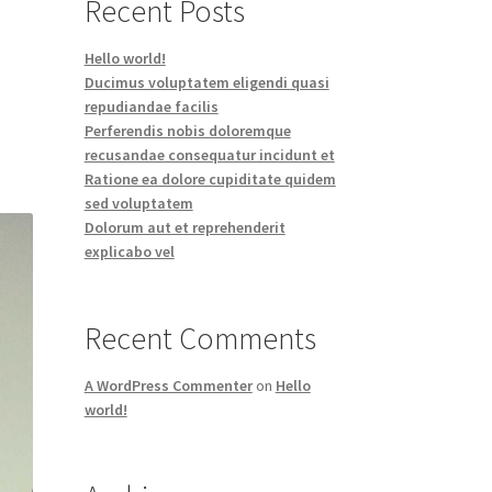
Recent Posts
Hello world!
Ducimus voluptatem eligendi quasi
repudiandae facilis
Perferendis nobis doloremque
recusandae consequatur incidunt et
Ratione ea dolore cupiditate quidem
sed voluptatem
Dolorum aut et reprehenderit
explicabo vel
Recent Comments
A WordPress Commenter
on
Hello
world!