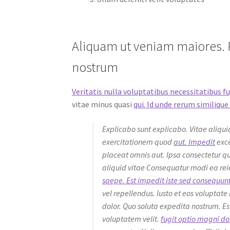
Aliquam ut veniam maiores. 
nostrum
Veritatis nulla voluptatibus necessitatibus f
vitae minus quasi
qui. Id unde rerum similiqu
Explicabo sunt explicabo. Vitae aliqu
exercitationem quod
aut. Impedit
exce
placeat omnis aut. Ipsa consectetur q
aliquid vitae Consequatur modi ea reic
saepe. Est impedit iste sed consequun
vel repellendus. Iusto et eos volupta
dolor. Quo soluta expedita nostrum. E
voluptatem velit.
fugit optio magni do