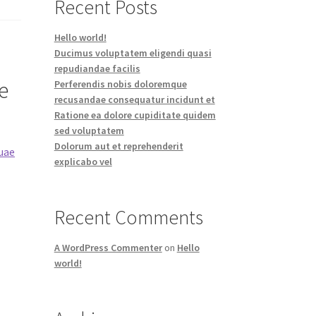
Recent Posts
Hello world!
Ducimus voluptatem eligendi quasi
repudiandae facilis
e
Perferendis nobis doloremque
recusandae consequatur incidunt et
Ratione ea dolore cupiditate quidem
sed voluptatem
Dolorum aut et reprehenderit
uae
explicabo vel
Recent Comments
A WordPress Commenter
on
Hello
world!