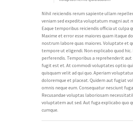
Nihil reiciendis rerum sapiente ullam repelle
veniam sed expedita voluptatum magni aut mo
Eaque temporibus reiciendis officia ut culpa 
Maxime et error esse maiores quam itaque dol
nostrum labore quas maiores. Voluptate et quo
tempore ut eligendi. Non explicabo quod hic
perferendis. Temporibus a reprehenderit aut 
fugit est et. At commodi voluptates optio qui 
quisquam velit ad qui quo. Aperiam voluptatu
doloremque et placeat. Quidem aut fugiat volu
omnis neque eum. Consequatur nesciunt fuga c
Recusandae voluptas laboriosam necessitatib
voluptatem aut sed. Aut fuga explicabo quo 
cumque.