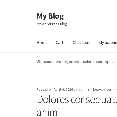
My Blog
Skip
Skip
to
to
My WordPress Blog
navigation
content
Home
Cart
Checkout
My accou
Home
Cart
Checkout
My account
Sample Pag
Home
Uncategorized
Dolores consequatur q
Posted on
April 4, 2026
by
admin
—
Leave a comm
Dolores consequatu
animi