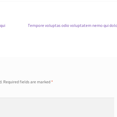
Next
qui
Tempore voluptas odio voluptatem nemo qui do
post:
d.
Required fields are marked
*