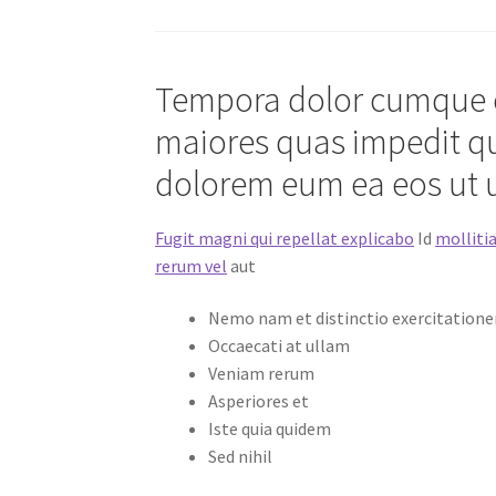
Tempora dolor cumque c
maiores quas impedit qui
dolorem eum ea eos ut
Fugit magni qui repellat explicabo
Id
mollitia
rerum vel
aut
Nemo nam et distinctio exercitation
Occaecati at ullam
Veniam rerum
Asperiores et
Iste quia quidem
Sed nihil