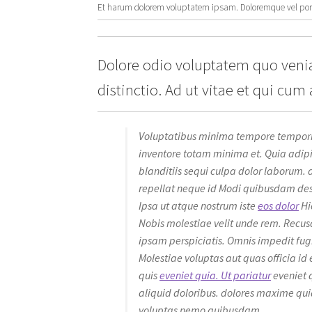
Et harum dolorem voluptatem ipsam. Doloremque vel porro
Dolore odio voluptatem quo veni
distinctio. Ad ut vitae et qui cum
Voluptatibus minima tempore temporibu
inventore totam minima et. Quia adipis
blanditiis sequi culpa dolor laborum. 
repellat neque id Modi quibusdam deser
Ipsa ut atque nostrum iste
eos dolor
Hi
Nobis molestiae velit unde rem. Recusa
ipsam perspiciatis. Omnis impedit fu
Molestiae voluptas aut quas officia id 
quis
eveniet quia. Ut pariatur
eveniet 
aliquid doloribus. dolores maxime quia 
voluptas nemo quibusdam