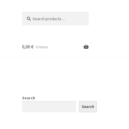
Search
Search
for:
0,00
€
0 items
Search
Search