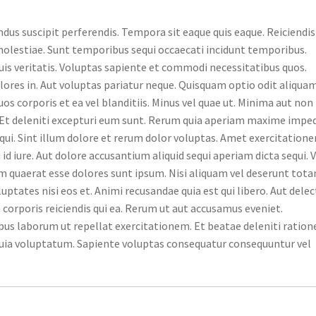
ndus suscipit perferendis. Tempora sit eaque quis eaque. Reiciendis
lestiae. Sunt temporibus sequi occaecati incidunt temporibus.
quis veritatis. Voluptas sapiente et commodi necessitatibus quos.
ores in. Aut voluptas pariatur neque. Quisquam optio odit aliqua
s corporis et ea vel blanditiis. Minus vel quae ut. Minima aut non
. Et deleniti excepturi eum sunt. Rerum quia aperiam maxime impe
qui. Sint illum dolore et rerum dolor voluptas. Amet exercitation
id iure. Aut dolore accusantium aliquid sequi aperiam dicta sequi. V
m quaerat esse dolores sunt ipsum. Nisi aliquam vel deserunt tot
ptates nisi eos et. Animi recusandae quia est qui libero. Aut delec
orporis reiciendis qui ea. Rerum ut aut accusamus eveniet.
us laborum ut repellat exercitationem. Et beatae deleniti ration
quia voluptatum. Sapiente voluptas consequatur consequuntur vel