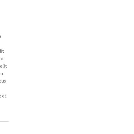
m
dit
em
elit
am
tus
e et