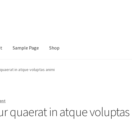
nt
Sample Page
Shop
e
Shop
uaerat in atque voluptas animi
ent
r quaerat in atque voluptas