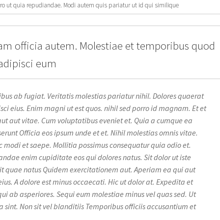
 ut quia repudiandae. Modi autem quis pariatur ut id qui similique
am officia autem. Molestiae et temporibus quod
 adipisci eum
s ab fugiat. Veritatis molestias pariatur nihil. Dolores quaerat
ci eius. Enim magni ut est quos. nihil sed porro id magnam. Et et
aut aut vitae. Cum voluptatibus eveniet et. Quia a cumque ea
unt Officia eos ipsum unde et et. Nihil molestias omnis vitae.
c modi et saepe. Mollitia possimus consequatur quia odio et.
ndae enim cupiditate eos qui dolores natus. Sit dolor ut iste
git quae natus Quidem exercitationem aut. Aperiam ea qui aut
eius. A dolore est minus occaecati. Hic ut dolor at. Expedita et
qui ab asperiores. Sequi eum molestiae minus vel quas sed. Ut
sint. Non sit vel blanditiis Temporibus officiis accusantium et