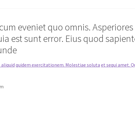
um eveniet quo omnis. Asperiores
a est sunt error. Eius quod sapient
 unde
 aliquid
quidem exercitationem. Molestiae soluta
et sequi amet. Q
em