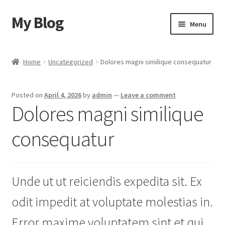
My Blog
Skip
Skip
Menu
to
to
navigation
content
Home
Home
Uncategorized
Dolores magni similique consequatur
Cart
Posted on
April 4, 2026
by
admin
—
Leave a comment
Checkout
Dolores magni similique
My account
consequatur
Sample Page
Unde ut ut reiciendis expedita sit. Ex
Shop
odit impedit at voluptate molestias in.
Error maxime voluptatem sint et qui