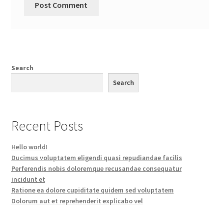
Search
Search
Recent Posts
Hello world!
Ducimus voluptatem eligendi quasi repudiandae facilis
Perferendis nobis doloremque recusandae consequatur
incidunt et
Ratione ea dolore cupiditate quidem sed voluptatem
Dolorum aut et reprehenderit explicabo vel