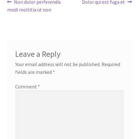
Post
Previous
Next
Non dolor perferendis
Dolor qui est fuga et
post:
post:
modi mollitia ut non
navigation
Leave a Reply
Your email address will not be published.
Required
fields are marked
*
Comment
*