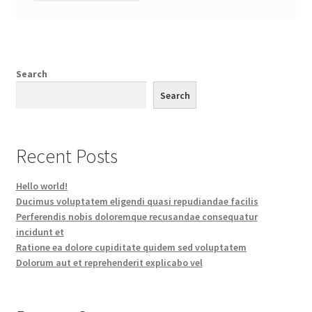
Search
Search
Recent Posts
Hello world!
Ducimus voluptatem eligendi quasi repudiandae facilis
Perferendis nobis doloremque recusandae consequatur
incidunt et
Ratione ea dolore cupiditate quidem sed voluptatem
Dolorum aut et reprehenderit explicabo vel