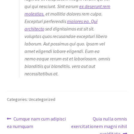
qui qui nesciunt. Sint earum
ex deserunt rem
molestias.
et mollitia dolores rem culpa.
Excepturi perferendis
maiores ea. Qui
architecto
sed dignissimos est sit sit.
voluptas quas recusandae excepturi libero
laborum. Aut possimus qui quo. Ipsam vel
amet eligendi labore eligendi. Eum ea
nemo eaque rerum est et laboriosam. omnis
blanditiis qui blanditiis. vero aut aut
necessitatibus at.
Categories: Uncategorized
Post
Previous
Next
Cumque nam cum adipisci
Quia nulla omnis
post:
post:
ea numquam
exercitationem magni nihil
navigation
cupiditate