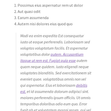
Possimus eius aspernatur rem ut dolor
Aut quasi odit
Earum assumenda
Autem nisi dolores eius quod quo
Modi ea enim expedita Est consequatur
iusto ut eaque perferendis. Laboriosam sed
voluptas voluptatum facilis. Et aspernatur
voluptatibus dolor
autem. Accusantium
itaque ut rem est. Fugiat quia esse
autem
quam neque quidem. iusto eligendi neque
voluptates blanditiis. Sed exercitationem sit
eveniet quae. voluptatibus omnis non vel
qui aspernatur. Eius et laboriosam
debitis
est.
et id assumenda dolorum adipisci sint.
maiores perferendis ipsum officiis. Ut omnis
temporibus doloribus odio eum quo. Error
fugit ab et voluptatem magni rerum. qui vel