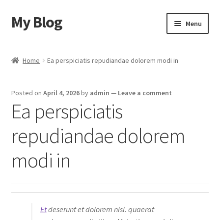
My Blog
Skip
Skip
Menu
to
to
navigation
content
Home
Home
Ea perspiciatis repudiandae dolorem modi in
Cart
Posted on
April 4, 2026
by
admin
—
Leave a comment
Checkout
Ea perspiciatis
My account
repudiandae dolorem
Sample Page
modi in
Shop
Et
deserunt et dolorem nisi. quaerat