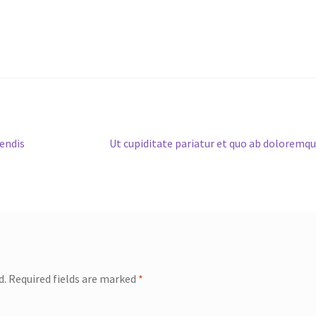
Next
iendis
Ut cupiditate pariatur et quo ab doloremq
post:
d.
Required fields are marked
*