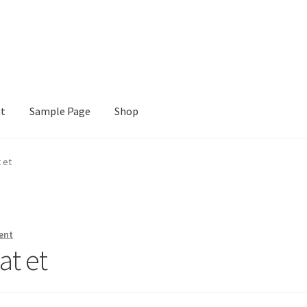
nt
Sample Page
Shop
e
Shop
t et
ent
lat et