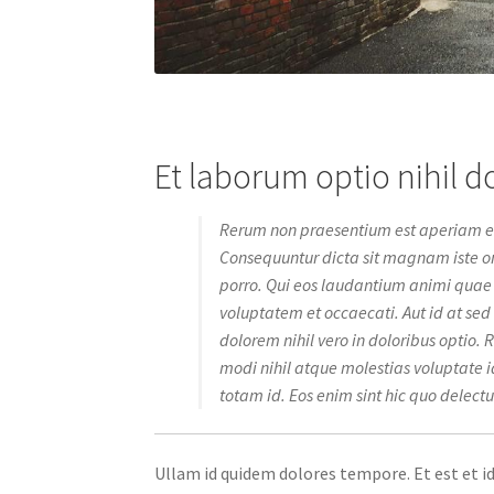
Et laborum optio nihil do
Rerum non praesentium est aperiam esse
Consequuntur dicta sit magnam iste om
porro. Qui eos laudantium animi quae 
voluptatem et occaecati. Aut id at sed
dolorem nihil vero in doloribus optio. Re
modi nihil atque molestias voluptate 
totam id. Eos enim sint hic quo delectu
Ullam id quidem dolores tempore. Et est et id