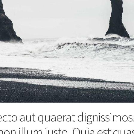
cto aut quaerat dignissimos
non illum iusto. Quia est qua