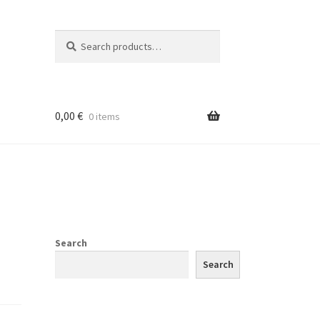
Search
Search
for:
0,00
€
0 items
Search
Search