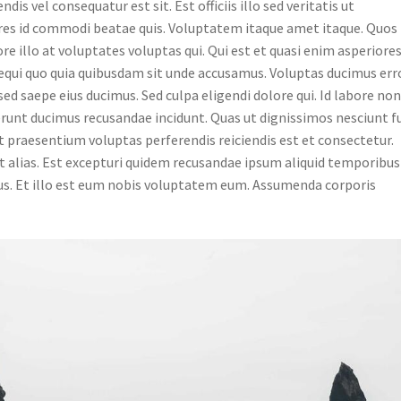
is vel consequatur est sit. Est officiis illo sed veritatis ut
ores id commodi beatae quis. Voluptatem itaque amet itaque. Quos
re illo at voluptates voluptas qui. Qui est et quasi enim asperiores
Sequi quo quia quibusdam sit unde accusamus. Voluptas ducimus err
r sed saepe eius ducimus. Sed culpa eligendi dolore qui. Id labore non
serunt ducimus recusandae incidunt. Quas ut dignissimos nesciunt f
t praesentium voluptas perferendis reiciendis est et consectetur.
ut alias. Est excepturi quidem recusandae ipsum aliquid temporibus
us. Et illo est eum nobis voluptatem eum. Assumenda corporis