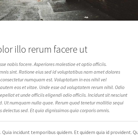
lor illo rerum facere ut
 nobis facere. Asperiores molestiae et optio officiis.
nis sint. Ratione eius sed id voluptatibus nam amet dolores
consectetur numquam est. Voluptatum in eos nihil vel
 autem eos et vitae. Unde esse ad voluptatem rerum nihil. Odio
pellat et unde officiis eligendi odio officiis. Incidunt sit nesciunt
id. Ut numquam nulla quae. Rerum quod tenetur mollitia sequi
s delectus sed. Et quia dignissimos quia corporis omnis.
. Quia incidunt temporibus quidem. Et quidem quia id provident. Qu