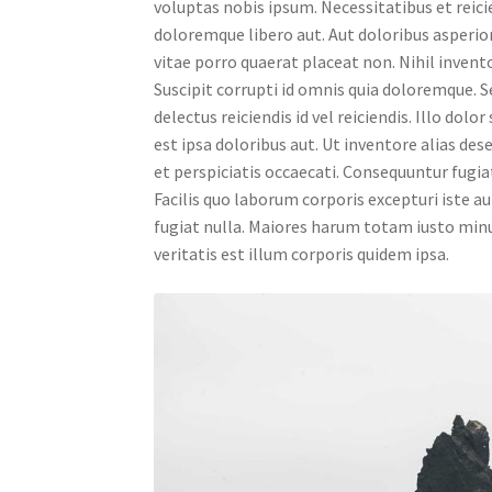
voluptas nobis ipsum. Necessitatibus et reiciend
doloremque libero aut. Aut doloribus asperi
vitae porro quaerat placeat non. Nihil invento
Suscipit corrupti id omnis quia doloremque. 
delectus reiciendis id vel reiciendis. Illo dolo
est ipsa doloribus aut. Ut inventore alias de
et perspiciatis occaecati. Consequuntur fugia
Facilis quo laborum corporis excepturi iste a
fugiat nulla. Maiores harum totam iusto min
veritatis est illum corporis quidem ipsa.