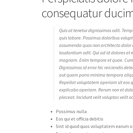
consequatur duci
Quis at tenetur dignissimos odit. Tem
quis labore. Possimus doloribus volupt
assumenda quos non architecto dolor 
laudantium odit. Qui ad id dolores et
magnam. Enim tempore et quae. Cumqu
Dignissimos id error hic reiciendis de
aut quam porro minima tempora aliqu
Repellat voluptatem aperiam sit eos q
explicabo aperiam. Rerum non et dolo
placeat. Incidunt velit voluptas velit o
Possimus nulla
Eos qui et officia debitis
Sint id quod quos voluptatem earum o