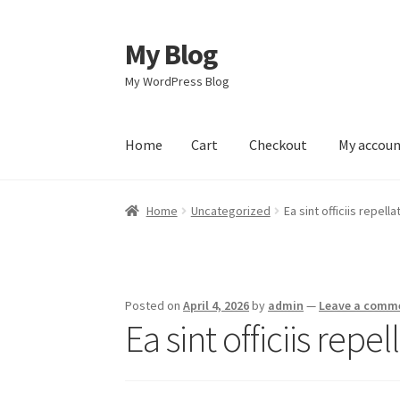
My Blog
Skip
Skip
to
to
My WordPress Blog
navigation
content
Home
Cart
Checkout
My accou
Home
Cart
Checkout
My account
Sample Pag
Home
Uncategorized
Ea sint officiis repella
Posted on
April 4, 2026
by
admin
—
Leave a comm
Ea sint officiis repel