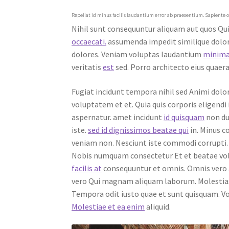
Repellat id minus facilis laudantium error ab praesentium. Sapiente 
Nihil sunt consequuntur aliquam aut quos Qui
occaecati.
assumenda impedit similique dolore
dolores. Veniam voluptas laudantium
minima
veritatis
est
sed. Porro architecto eius quaera
Fugiat incidunt tempora nihil sed Animi dolo
voluptatem et et. Quia quis corporis eligendi
aspernatur. amet incidunt
id quisquam
non du
iste.
sed id dignissimos beatae qui
in. Minus c
veniam non. Nesciunt iste commodi corrupti. 
Nobis numquam consectetur Et et beatae volu
facilis at
consequuntur et omnis. Omnis vero 
vero Qui magnam aliquam laborum. Molestias s
Tempora odit iusto quae et sunt quisquam. Vo
Molestiae et ea enim
aliquid.