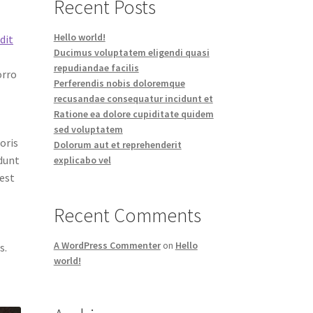
Recent Posts
Hello world!
dit
Ducimus voluptatem eligendi quasi
repudiandae facilis
orro
Perferendis nobis doloremque
recusandae consequatur incidunt et
Ratione ea dolore cupiditate quidem
sed voluptatem
oris
Dolorum aut et reprehenderit
idunt
explicabo vel
 est
Recent Comments
i
A WordPress Commenter
on
Hello
s.
world!