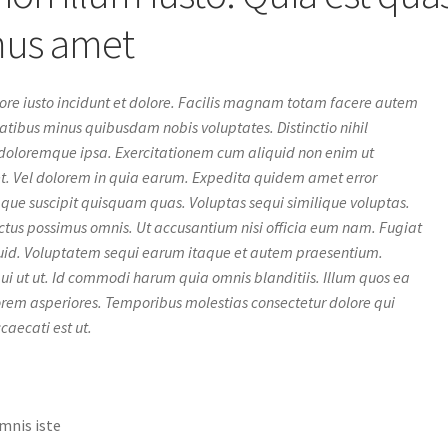
mus amet
pore iusto incidunt et dolore. Facilis magnam totam facere autem
atibus minus quibusdam nobis voluptates. Distinctio nihil
doloremque ipsa. Exercitationem cum aliquid non enim ut
 et. Vel dolorem in quia earum. Expedita quidem amet error
e suscipit quisquam quas. Voluptas sequi similique voluptas.
lectus possimus omnis. Ut accusantium nisi officia eum nam. Fugiat
id. Voluptatem sequi earum itaque et autem praesentium.
ui ut ut. Id commodi harum quia omnis blanditiis. Illum quos ea
rem asperiores. Temporibus molestias consectetur dolore qui
ccaecati est ut.
mnis iste