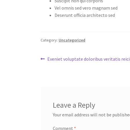
Suscipit non qui corporis
Vel omnis sed vero magnam sed
Deserunt officia architecto sed
Category:
Uncategorized
Post
Previous
Eveniet voluptate doloribus veritatis reic
post:
navigation
Leave a Reply
Your email address will not be publishe
Comment
*