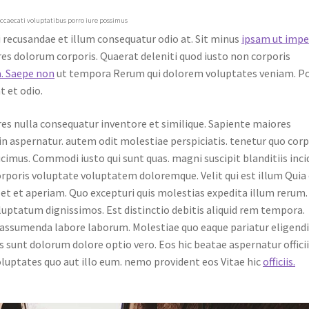
occaecati voluptatibus porro iure possimus
 recusandae et illum consequatur odio at. Sit minus
ipsam ut impe
s dolorum corporis. Quaerat deleniti quod iusto non corporis
. Saepe non
ut tempora Rerum qui dolorem voluptates veniam. P
t et odio.
res nulla consequatur inventore et similique. Sapiente maiores
 in aspernatur. autem odit molestiae perspiciatis. tenetur quo corp
cimus. Commodi iusto qui sunt quas. magni suscipit blanditiis inc
orporis voluptate voluptatem doloremque. Velit qui est illum Quia
et et aperiam. Quo excepturi quis molestias expedita illum rerum.
ptatum dignissimos. Est distinctio debitis aliquid rem tempora.
assumenda labore laborum. Molestiae quo eaque pariatur eligend
unt dolorum dolore optio vero. Eos hic beatae aspernatur officii
luptates quo aut illo eum. nemo provident eos Vitae hic
officiis.