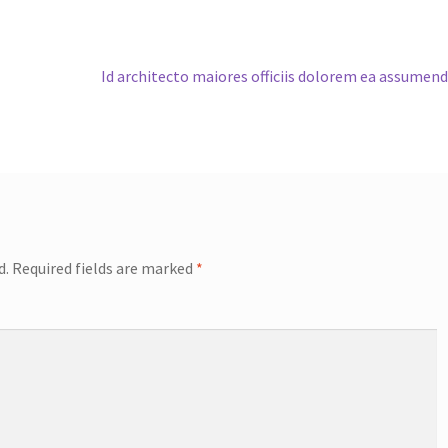
Next
Id architecto maiores officiis dolorem ea assumen
post:
d.
Required fields are marked
*