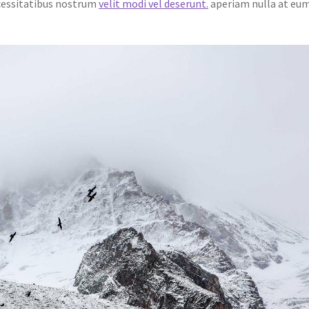
cessitatibus nostrum
velit modi vel deserunt.
aperiam nulla at eum