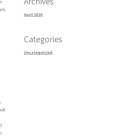
Archives
r.
uam
April 2026
m
Categories
Uncategorized
.
m
odi
it
ur