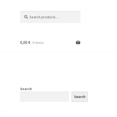
Search
Search
for:
0,00
€
0 items
Search
Search