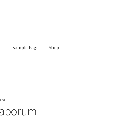
nt
Sample Page
Shop
e
Shop
ent
 laborum