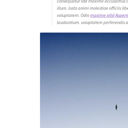
consequatur Iste maxime accusamus c
illum. Iusto animi molestiae officiis
voluptatem. Odio
maxime nihil
Aspern
laudantium. voluptatem perferendis au