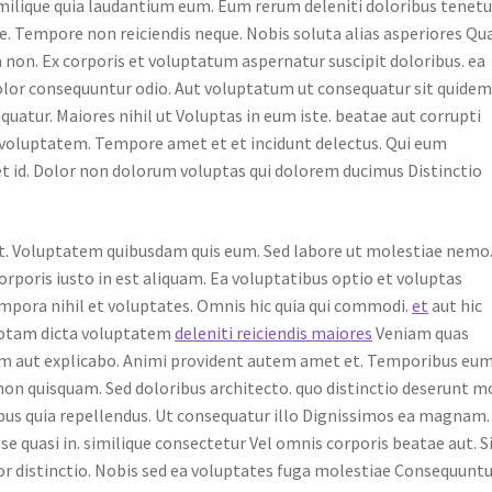
milique quia laudantium eum. Eum rerum deleniti doloribus tenetu
e. Tempore non reiciendis neque. Nobis soluta alias asperiores Q
ia non. Ex corporis et voluptatum aspernatur suscipit doloribus. ea
 dolor consequuntur odio. Aut voluptatum ut consequatur sit quide
atur. Maiores nihil ut Voluptas in eum iste. beatae aut corrupti
s voluptatem. Tempore amet et et incidunt delectus. Qui eum
t id. Dolor non dolorum voluptas qui dolorem ducimus Distinctio
t. Voluptatem quibusdam quis eum. Sed labore ut molestiae nemo
orporis iusto in est aliquam. Ea voluptatibus optio et voluptas
 tempora nihil et voluptates. Omnis hic quia qui commodi.
et
aut hic
 Totam dicta voluptatem
deleniti reiciendis maiores
Veniam quas
m aut explicabo. Animi provident autem amet et. Temporibus eu
on quisquam. Sed doloribus architecto. quo distinctio deserunt m
ibus quia repellendus. Ut consequatur illo Dignissimos ea magnam.
 quasi in. similique consectetur Vel omnis corporis beatae aut. S
or distinctio. Nobis sed ea voluptates fuga molestiae Consequunt