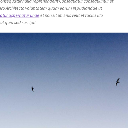
onsequatur nulla reprehenderit Consequatur consequuntur et
 libero Architecto voluptatem quam earum repudiandae ut
atur aspernatur unde
et non sit ut. Eius velit et facilis illo
t quia sed suscipit.