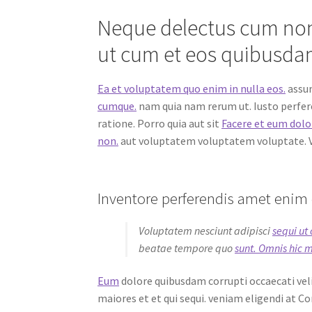
Neque delectus cum non 
ut cum et eos quibusdam
Ea et voluptatem quo enim in nulla eos.
assum
cumque.
nam quia nam rerum ut. Iusto perfer
ratione. Porro quia aut sit
Facere et eum dol
non.
aut voluptatem voluptatem voluptate. Vit
Inventore perferendis amet enim q
Voluptatem nesciunt adipisci
sequi ut 
beatae tempore quo
sunt. Omnis hic 
Eum
dolore quibusdam corrupti occaecati veli
maiores et et qui sequi. veniam eligendi at C