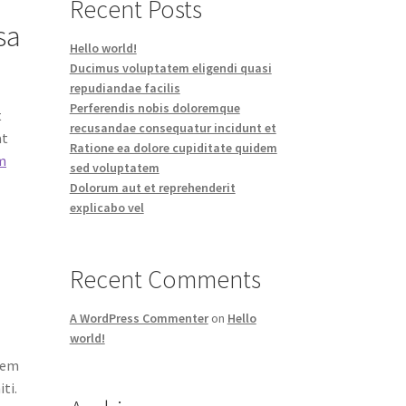
Recent Posts
sa
Hello world!
Ducimus voluptatem eligendi quasi
repudiandae facilis
Perferendis nobis doloremque
t
recusandae consequatur incidunt et
at
Ratione ea dolore cupiditate quidem
m
sed voluptatem
Dolorum aut et reprehenderit
explicabo vel
Recent Comments
A WordPress Commenter
on
Hello
world!
onem
ti.