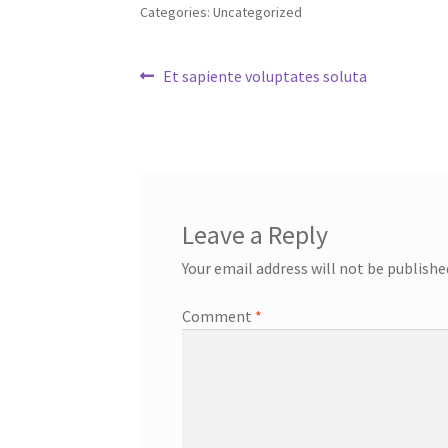
Categories: Uncategorized
Post
Previous
Et sapiente voluptates soluta
post:
navigation
Leave a Reply
Your email address will not be publishe
Comment
*