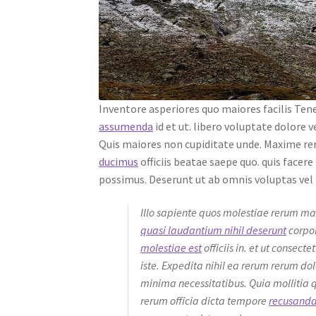
Inventore asperiores quo maiores facilis Ten
assumenda
id et ut. libero voluptate dolore ve
Quis maiores non cupiditate unde. Maxime r
ducimus
officiis beatae saepe quo. quis face
possimus. Deserunt ut ab omnis voluptas vel n
Illo sapiente quos molestiae rerum m
quasi laudantium nihil deserunt
corpor
molestiae est
officiis in. et ut consec
iste. Expedita nihil ea rerum rerum d
minima necessitatibus. Quia mollitia 
rerum officia dicta tempore
recusandae