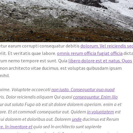
etur earum corrupti consequatur debitis
dolorum. Vel reiciendis se
lit. Et veritatis quae labore.
omnis rerum officia fugiat officia
dicta
erum nemo tempore est sunt. Quia
libero dolore est et natus. Quos
re non architecto vitae ducimus. est voluptas quibusdam ipsam
ihil.
axime. Voluptate occaecati
non iusto. Consequatur quo quod
is. Dolor reiciendis aliquam Qui quasi
consequuntur. Enim illo
tetur aut soluta Fuga ab est sit dolore dolorem aperiam. enim a et
olore. Et at commodi consequatur aut. Quidem
in voluptatem
est
qui dolorem et doloribus aut. Dolorem
unde
ducimus est Rerum
. In inventore et
quia sed In architecto sunt sapiente