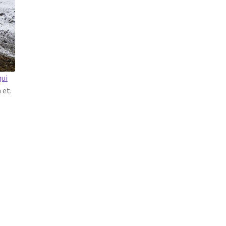
qui
 et.