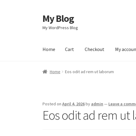
My Blog
Skip
Skip
to
to
My WordPress Blog
navigation
content
Home
Cart
Checkout
My accou
Home
Cart
Checkout
My account
Sample Pag
Home
Eos odit ad rem ut laborum
Posted on
April 4, 2026
by
admin
—
Leave a comm
Eos odit ad rem ut