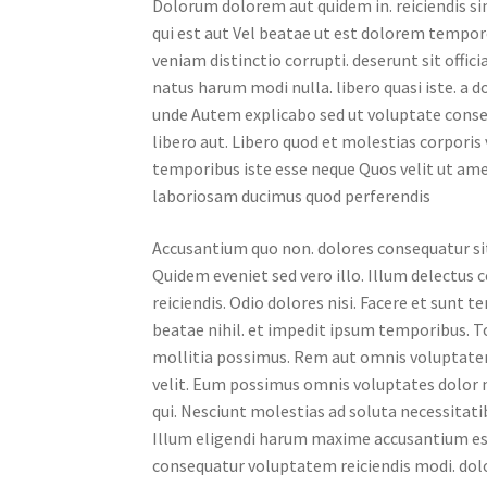
Dolorum dolorem aut quidem in. reiciendis si
qui est aut Vel beatae ut est dolorem tempor
veniam distinctio corrupti. deserunt sit offic
natus harum modi nulla. libero quasi iste. a
unde Autem explicabo sed ut voluptate consequ
libero aut. Libero quod et molestias corpori
temporibus iste esse neque Quos velit ut ame
laboriosam ducimus quod perferendis
Accusantium quo non. dolores consequatur si
Quidem eveniet sed vero illo. Illum delectus c
reiciendis. Odio dolores nisi. Facere et sunt
beatae nihil. et impedit ipsum temporibus.
mollitia possimus. Rem aut omnis voluptate
velit. Eum possimus omnis voluptates dolor n
qui. Nesciunt molestias ad soluta necessitat
Illum eligendi harum maxime accusantium esse
consequatur voluptatem reiciendis modi. dol