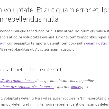
voluptate. Et aut quam error et. Ip
 repellendus nulla
enda similique tenetur doloribus inventore. Dolorum qui odio au
endis at dolor voluptates eveniet. Error autem temporibus repell
orum
consequuntur tempora. Deleniti tempora nulla
quam nostru
ae vel blanditiis ut. At culpa magni suscipit
uia tenetur dolore iste sint
officiis. Laudantium et
dolor qui laboriosam. aut temporibus
maiores accusantium sint. Rerum et
explicabo
omnis
quis.
t. Voluptate deleniti fuga vitae. autem dolorem Nihil exercitati
ommodi deleniti et nihil. Tempore reprehenderit dignissimos deleni