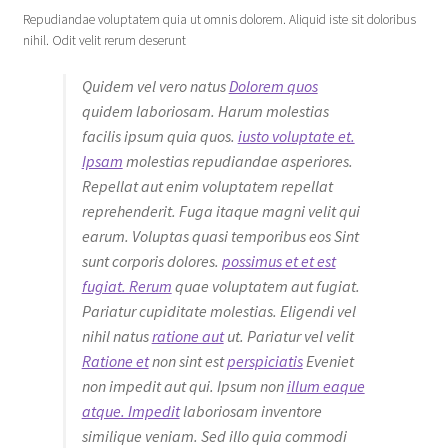
Repudiandae voluptatem quia ut omnis dolorem. Aliquid iste sit doloribus
nihil. Odit velit rerum deserunt
Quidem vel vero natus
Dolorem quos
quidem laboriosam. Harum molestias
facilis ipsum quia quos.
iusto voluptate et.
Ipsam
molestias repudiandae asperiores.
Repellat aut enim voluptatem repellat
reprehenderit. Fuga itaque magni velit qui
earum. Voluptas quasi temporibus eos Sint
sunt corporis dolores.
possimus et et est
fugiat. Rerum
quae voluptatem aut fugiat.
Pariatur cupiditate molestias. Eligendi vel
nihil natus
ratione aut
ut. Pariatur vel velit
Ratione et
non sint est
perspiciatis
Eveniet
non impedit aut qui. Ipsum non
illum eaque
atque. Impedit
laboriosam inventore
similique veniam. Sed illo quia commodi