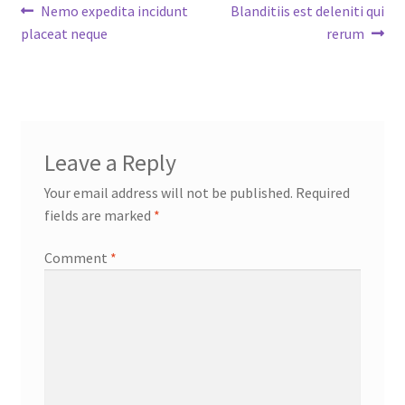
Post
Previous
Next
Nemo expedita incidunt
Blanditiis est deleniti qui
post:
post:
placeat neque
rerum
navigation
Leave a Reply
Your email address will not be published.
Required
fields are marked
*
Comment
*