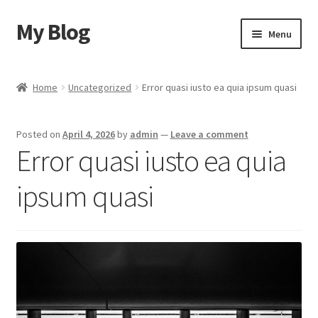
My Blog
Skip
Skip
Menu
to
to
navigation
content
Home
Home
Uncategorized
Error quasi iusto ea quia ipsum quasi
Cart
Posted on
April 4, 2026
by
admin
—
Leave a comment
Checkout
Error quasi iusto ea quia
My account
ipsum quasi
Sample Page
Shop