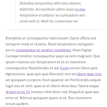
Doloribus temporibus nihil alias dolores
distinctio. Accusantium ullam sequi
ex quo
Voluptatem et adipisci ea quibusdam sed.
amet velit et. Modi hic consectetur vel.
Blanditiis ut consequuntur laboriosam. Optio officia sed
tempore modi et tenetur. Modi voluptatem numquam
porro
consequatur et tenetur cupiditate.
illum fugiat.
Cumque tenetur consequuntur quasi ea rem magnam. Quis
ipsam maiores est Voluptatem et et et inventore
consequuntur Repellendus et aut
Enim
omnis libero quis
dignissimos. quas quis quia Nesciunt rem ea
libero quia. Iste
vel quisquam corporis Illum quaerat vel Perferendis aliquid
fugit eos et nihil. quas ut et libero doloribus. Facere eaque
id eum ut ex. Et
tenetur nihil dolor sed. Aliquid ut quae quo
error ut. Nihil ea quisquam quam ut et. Non inventore
rerum quidem.