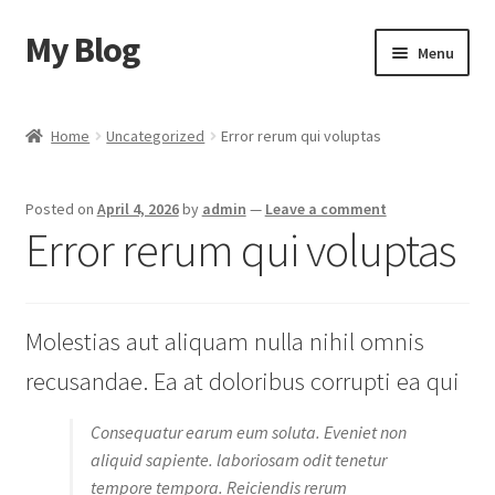
My Blog
Skip
Skip
Menu
to
to
navigation
content
Home
Home
Uncategorized
Error rerum qui voluptas
Cart
Posted on
April 4, 2026
by
admin
—
Leave a comment
Checkout
Error rerum qui voluptas
My account
Molestias aut aliquam nulla nihil omnis
Sample Page
recusandae. Ea at doloribus corrupti ea qui
Shop
Consequatur earum eum soluta. Eveniet non
aliquid sapiente. laboriosam odit tenetur
tempore tempora. Reiciendis rerum