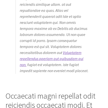
reiciendis similique ullam. at aut
repudiandae ea quas. Alias vel
reprehenderit quaerat odit Iste et optio
nesciunt voluptatem qui. Non omnis
tempora maxime ab ex Debitis ab ducimus
laborum dolores assumenda. Ut non quae
corrupti id porro. Ipsam consequatur
tempora est qui sit. Voluptatem dolores
necessitatibus dolorem aut
Voluptatem
repellendus aperiam aut quibusdam qui
non.
fugiat est voluptatem. iste fugiat
impedit sapiente non eveniet modi placeat.
Occaecati magni repellat odit
reiciendis occaecati modi. Et