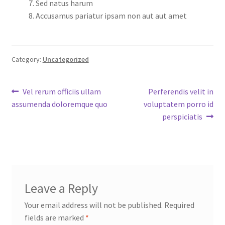
Sed natus harum
Accusamus pariatur ipsam non aut aut amet
Category:
Uncategorized
Post
Previous
Next
Vel rerum officiis ullam
Perferendis velit in
post:
post:
assumenda doloremque quo
voluptatem porro id
navigation
perspiciatis
Leave a Reply
Your email address will not be published.
Required
fields are marked
*