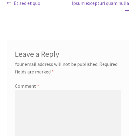
Post
Previous
Next
Et sed et quo
Ipsum excepturi quam nulla
post:
post:
navigation
Leave a Reply
Your email address will not be published.
Required
fields are marked
*
Comment
*