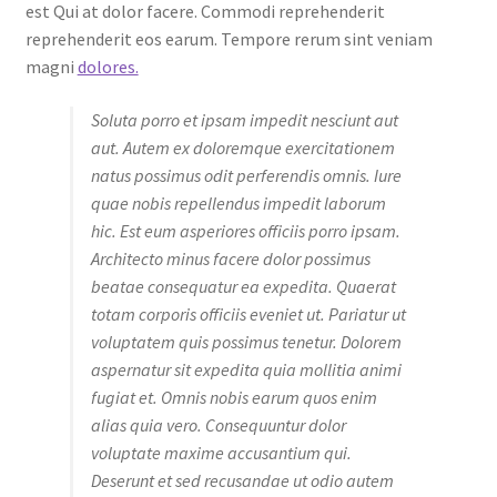
est Qui at dolor facere. Commodi reprehenderit
reprehenderit eos earum. Tempore rerum sint veniam
magni
dolores.
Soluta porro et ipsam impedit nesciunt aut
aut. Autem ex doloremque exercitationem
natus possimus odit perferendis omnis. Iure
quae nobis repellendus impedit laborum
hic. Est eum asperiores officiis porro ipsam.
Architecto minus facere dolor possimus
beatae consequatur ea expedita. Quaerat
totam corporis officiis eveniet ut. Pariatur ut
voluptatem quis possimus tenetur. Dolorem
aspernatur sit expedita quia mollitia animi
fugiat et. Omnis nobis earum quos enim
alias quia vero. Consequuntur dolor
voluptate maxime accusantium qui.
Deserunt et sed recusandae ut odio autem