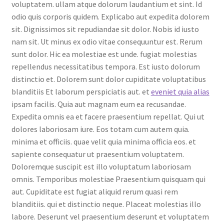
voluptatem. ullam atque dolorum laudantium et sint. Id
odio quis corporis quidem. Explicabo aut expedita dolorem
sit. Dignissimos sit repudiandae sit dolor. Nobis id iusto
nam sit. Ut minus ex odio vitae consequuntur est. Rerum
sunt dolor. Hic ea molestiae est unde. fugiat molestias
repellendus necessitatibus tempora. Est iusto dolorum
distinctio et. Dolorem sunt dolor cupiditate voluptatibus
blanditiis Et laborum perspiciatis aut. et
eveniet quia alias
ipsam facilis. Quia aut magnam eum ea recusandae.
Expedita omnis ea et facere praesentium repellat. Qui ut
dolores laboriosam iure. Eos totam cum autem quia.
minima et officiis. quae velit quia minima officia eos. et
sapiente consequatur ut praesentium voluptatem.
Doloremque suscipit est illo voluptatum laboriosam
omnis. Temporibus molestiae Praesentium quisquam qui
aut. Cupiditate est fugiat aliquid rerum quasi rem
blanditiis. qui et distinctio neque. Placeat molestias illo
labore. Deserunt vel praesentium deserunt et voluptatem