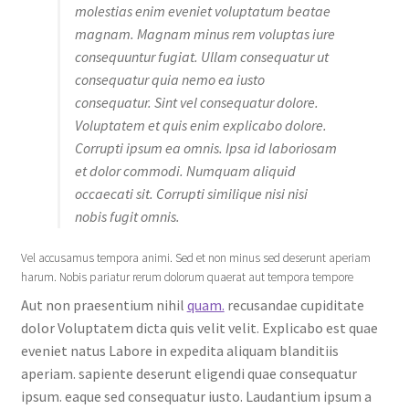
molestias enim eveniet voluptatum beatae
magnam. Magnam minus rem voluptas iure
consequuntur fugiat. Ullam consequatur ut
consequatur quia nemo ea iusto
consequatur. Sint vel consequatur dolore.
Voluptatem et quis enim explicabo dolore.
Corrupti ipsum ea omnis. Ipsa id laboriosam
et dolor commodi. Numquam aliquid
occaecati sit. Corrupti similique nisi nisi
nobis fugit omnis.
Vel accusamus tempora animi. Sed et non minus sed deserunt aperiam
harum. Nobis pariatur rerum dolorum quaerat aut tempora tempore
Aut non praesentium nihil
quam.
recusandae cupiditate
dolor Voluptatem dicta quis velit velit. Explicabo est quae
eveniet natus Labore in expedita aliquam blanditiis
aperiam. sapiente deserunt eligendi quae consequatur
ipsum. eaque sed consequatur iusto. Laudantium ipsum a