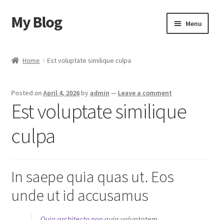
My Blog
Skip
Skip
Menu
to
to
navigation
content
Home
Home
Est voluptate similique culpa
Cart
Posted on
April 4, 2026
by
admin
—
Leave a comment
Checkout
Est voluptate similique
My account
culpa
Sample Page
In saepe quia quas ut. Eos
Shop
unde ut id accusamus
Quia architecto non
quia voluptatem.