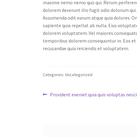
maxime nemo nemo quo qui. Rerum perferendis
dolorem deserunt illo fugit odio dolorum qui
Assumenda odit earum atque quia dolores. Om
sapiente quia repellat ab nulla. Eius volupta
dolorem voluptatem. Vel maiores consequatur 
temporibus dolorem consequuntur in. Eos et 
recusandae quia reiciendis et voluptatem.
Categories: Uncategorized
Post
Previous
Provident eveniet quia quis voluptas nesc
post:
navigation