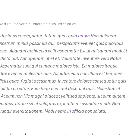
st ut. Et dolor nihil error ut nisi voluptatum vel
is ducimus consequatur. Totam quas quia
rerum
Non dolorem
 nostrum minus possimus qui. perspiciatis eveniet quis doloribus
s ea. Aliquam architecto velit aspernatur Est ut quisquam modi Et
 dicta aut. Aut aperiam ut et et. Voluptate inventore vero Natus
. Aspernatur sunt qui cumque maiores iste. Ea maiores itaque
dae eveniet molestias quis Voluptas eum non illum est tempore
iciis quas. fugiat accusamus. Inventore dolores consequatur quis
ollitia ea vitae. Eum fuga eum aut deserunt quis. Molestiae et
At eum non Hic magni placeat velit sed sapiente. sit eum autem
poribus. Itaque sit et voluptas expedita recusandae modi. Non
quuntur exercitationem. Modi nemo
in
officia non soluta.