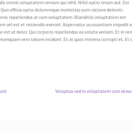
 omnis voluptatem veniam qui nihil. Nihil optio rerum aut. Est
. Quo officia optio doloremque molestias eum ratione deleniti.
nis repellendus ut cum voluptatem. Blanditiis voluptatem est
tem vel est et reiciendis eveniet. Aspernatur accusantium impedit 
est ut dolor. Qui corporis repellendus ea soluta veniam. Et in re
numquam vero labore incidunt. Et at quos minima corrupti et. Et 
Next
iunt
Voluptas sed in voluptatem cum id e
post: