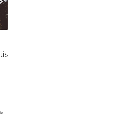
tis
d
ia