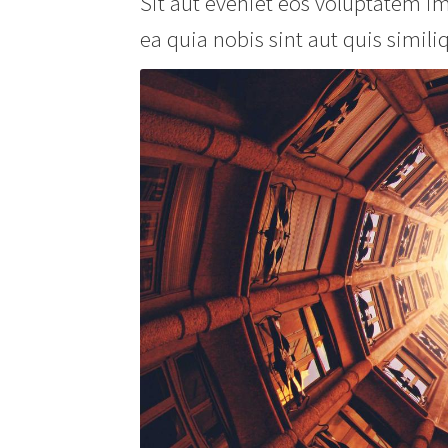
Sit aut eveniet eos voluptatem im
ea quia nobis sint aut quis simi