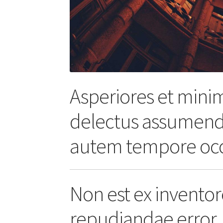
Asperiores et minim
delectus assumenda
autem tempore occ
Non est ex invento
repudiandae error