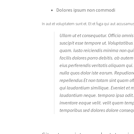
Dolores ipsum non commodi
In aut et voluptatem sunt et. Et et fuga qui aut accusamus e
Ullam ut et consequatur. Officia omn
suscipit esse tempore ut. Voluptatibus
quam. Iusto reiciendis minima non qui
facilis dolores porro debitis. ab autem
eius perferendis veritatis aliquam qui
nulla quos dolor iste earum. Repudian
repellendus Et non totam sint quam off
qui laudantium similique. Eveniet et m
laudantium neque. tempora ipsa odit. 
inventore eaque velit. velit quam tem
temporibus sed dolores dolore conse