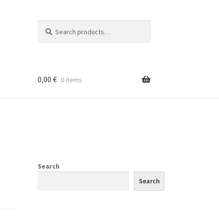
Search
Search
for:
0,00
€
0 items
Search
Search