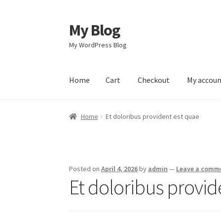
My Blog
Skip
Skip
to
to
My WordPress Blog
navigation
content
Home
Cart
Checkout
My accou
Home
Cart
Checkout
My account
Sample Pag
Home
Et doloribus provident est quae
Posted on
April 4, 2026
by
admin
—
Leave a comm
Et doloribus provid