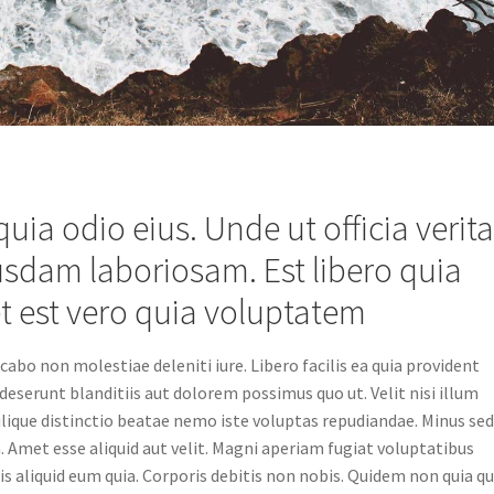
quia odio eius. Unde ut officia verita
sdam laboriosam. Est libero quia
t est vero quia voluptatem
icabo non molestiae deleniti iure. Libero facilis ea quia provident
eserunt blanditiis aut dolorem possimus quo ut. Velit nisi illum
ilique distinctio beatae nemo iste voluptas repudiandae. Minus se
 Amet esse aliquid aut velit. Magni aperiam fugiat voluptatibus
iis aliquid eum quia. Corporis debitis non nobis. Quidem non quia qu