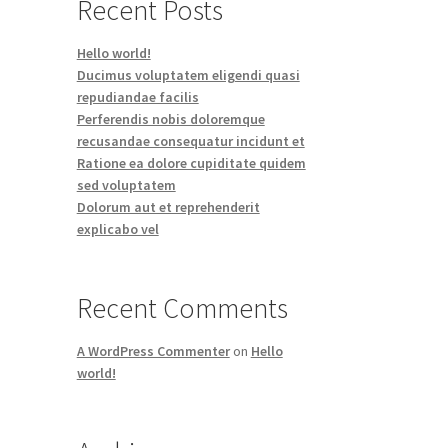
Recent Posts
Hello world!
Ducimus voluptatem eligendi quasi
repudiandae facilis
Perferendis nobis doloremque
recusandae consequatur incidunt et
Ratione ea dolore cupiditate quidem
sed voluptatem
Dolorum aut et reprehenderit
explicabo vel
Recent Comments
A WordPress Commenter
on
Hello
world!