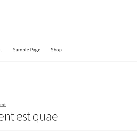
nt
Sample Page
Shop
e
Shop
ent
ent est quae