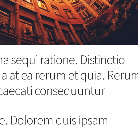
a sequi ratione. Distinctio
 at ea rerum et quia. Reru
aecati consequuntur
re. Dolorem quis ipsam