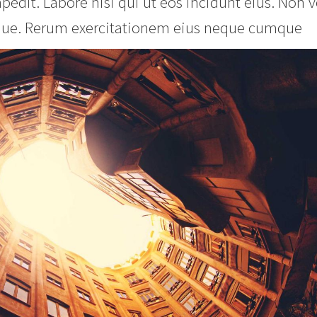
pedit. Labore nisi qui ut eos incidunt eius. Non 
lique. Rerum exercitationem eius neque cumque