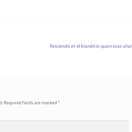
Next
Reiciendis et id blanditiis quam esse ull
post:
d.
Required fields are marked
*