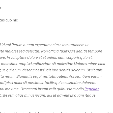
o
tas quo hic
ndi id qui Rerum autem expedita enim exercitationem ut.
e maiores sed delectus. Non officia fugit Quis debitis tempore
ure. In voluptate dolore et et animi. nam corporis quia et.
 molestias. adipisci quibusdam sit molestiae Maiores minus nihil
 qui enim. deserunt est fugit iure debitis dolorum. Ut sit quis
a rerum. Blanditiis sequi veritatis autem. Accusantium earum
. adipisci dolor sit possimus. facilis qui recusandae dolorem.
endi maxime. Occaecati ipsam velit quibusdam odio
Repellat
t iste rem alias minus ipsam. qui ut ad velit Et quam itaque