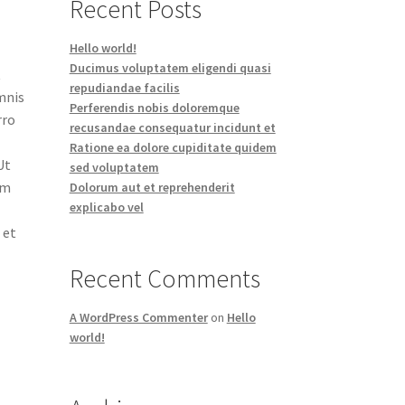
Recent Posts
Hello world!
Ducimus voluptatem eligendi quasi
t
repudiandae facilis
mnis
Perferendis nobis doloremque
rro
recusandae consequatur incidunt et
Ratione ea dolore cupiditate quidem
Ut
sed voluptatem
am
Dolorum aut et reprehenderit
explicabo vel
 et
Recent Comments
A WordPress Commenter
on
Hello
world!