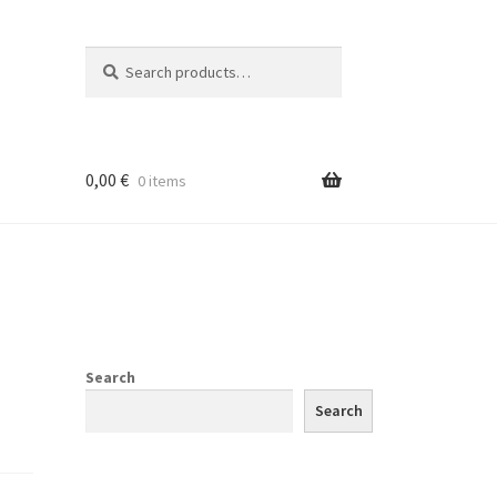
Search
Search
for:
0,00
€
0 items
Search
Search