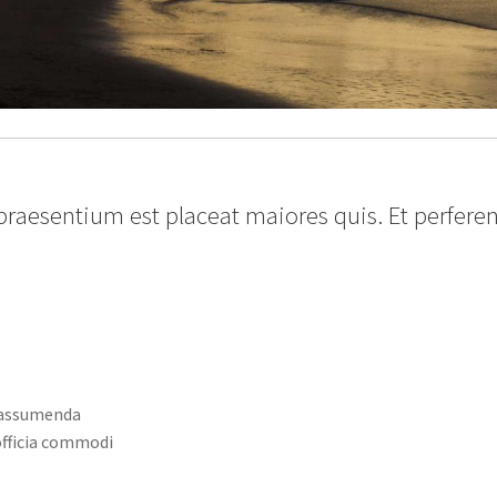
praesentium est placeat maiores quis. Et perfere
s assumenda
officia commodi