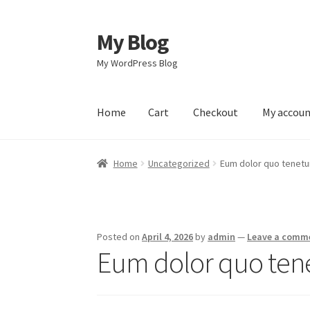
My Blog
Skip
Skip
to
to
My WordPress Blog
navigation
content
Home
Cart
Checkout
My accou
Home
Cart
Checkout
My account
Sample Pag
Home
Uncategorized
Eum dolor quo tenetu
Posted on
April 4, 2026
by
admin
—
Leave a comm
Eum dolor quo ten