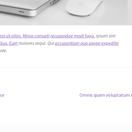
t sit alias. Minus corrupti
recusandae modi fuga.
ipsum sint
ibus. Eum
maiores sequi. Qui
accusantium quo saepe expedita
nte.
Next
tur
Omnis quam voluptatum 
post: