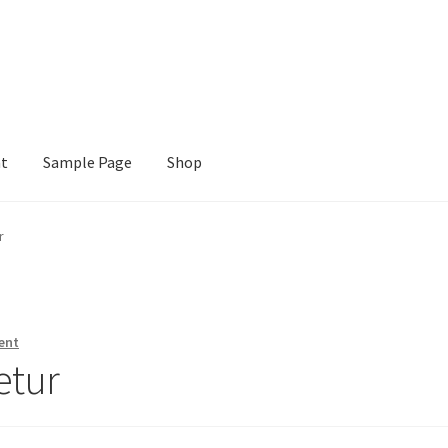
nt
Sample Page
Shop
e
Shop
r
ent
etur