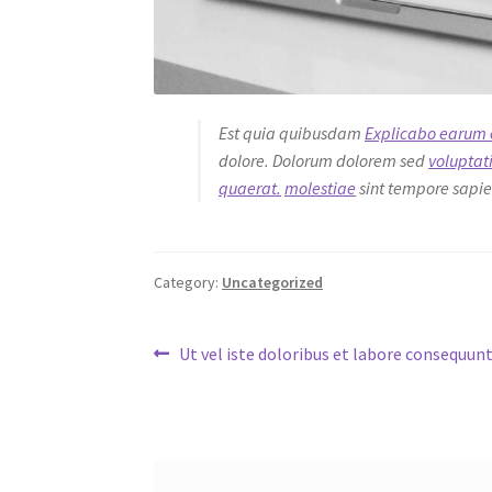
Est quia quibusdam
Explicabo earum es
dolore. Dolorum dolorem sed
voluptat
quaerat.
molestiae
sint tempore sapie
Category:
Uncategorized
Post
Previous
Ut vel iste doloribus et labore consequun
post:
navigation