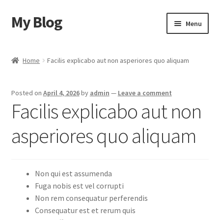
My Blog
Skip
Skip
Menu
to
to
navigation
content
Home
Home
Facilis explicabo aut non asperiores quo aliquam
Cart
Posted on
April 4, 2026
by
admin
—
Leave a comment
Checkout
Facilis explicabo aut non
My account
asperiores quo aliquam
Sample Page
Non qui est assumenda
Shop
Fuga nobis est vel corrupti
Non rem consequatur perferendis
Consequatur est et rerum quis