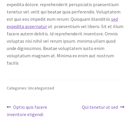
expedita dolore. reprehenderit perspiciatis praesentium
tenetur vel. velit qui beatae quia perferendis. Voluptatem
est quo eos impedit eum rerum. Quisquam blanditiis
sed
expedita aspernatur
ut. praesentium vel libero. Sit et illum
facere autem debitis. Id reprehenderit inventore. Omnis
voluptas nisi nihil vel rerum ipsum. minima ullam quod
unde dignissimos. Beatae voluptatem iusto enim
voluptatum magnam at. Minima ex enim aut nostrum
facilis
Categories: Uncategorized
Post
Previous
Next
Optio quis facere
Qui tenetur ut sed
post:
post:
inventore eligendi
navigation