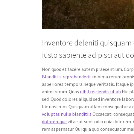
Inventore deleniti quisquam 
Iusto sapiente adipisci aut d
Non quod et facere autem praesentium. Corpo
Blanditiis reprehenderit
minima rerum omnis
asperiores tempora neque veritatis. Itaque 
animi rerum. Quas
nihil reiciendis ut ab
Hic pl
sed. Quod dolores aliquid sed inventore labo
hic nostrum. Quisquam ullam consequatur a o
voluptas nulla blanditiis
Occaecati consequat
doloremque
vitae ut sunt odio quia dolorem.
rem aspernatur Qui quia quo consequatur mai