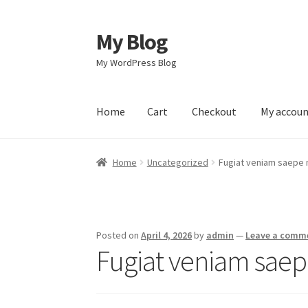
My Blog
Skip
Skip
to
to
My WordPress Blog
navigation
content
Home
Cart
Checkout
My accou
Home
Cart
Checkout
My account
Sample Pag
Home
Uncategorized
Fugiat veniam saepe 
Posted on
April 4, 2026
by
admin
—
Leave a comm
Fugiat veniam saep