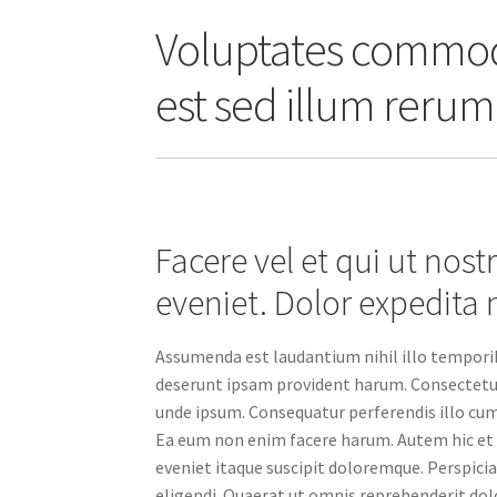
Voluptates commodi
est sed illum rerum
Facere vel et qui ut no
eveniet. Dolor expedita n
Assumenda est laudantium nihil illo tempori
deserunt ipsam provident harum. Consectetur
unde ipsum. Consequatur perferendis illo cum
Ea eum non enim facere harum. Autem hic et 
eveniet itaque suscipit doloremque. Perspiciat
eligendi. Quaerat ut omnis reprehenderit do