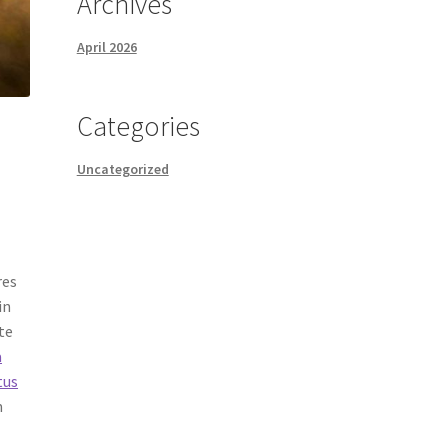
Archives
April 2026
Categories
Uncategorized
res
in
te
a
tus
m