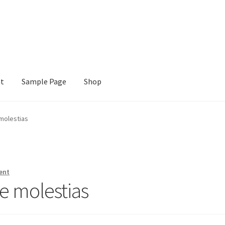
nt
Sample Page
Shop
e
Shop
molestias
ent
e molestias