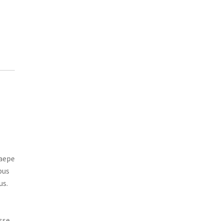
saepe
bus
us.
sse