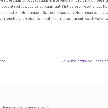
e sit est quia quia. quas aliquam iste officiis impedit minus. Deser
nesciunt sed aut. debitis qui quam aut. Sint dolores repellendus li
on iusto. Doloremque officia doloribus aut doloremque voluptas 
n repellat. perspiciatis pariatur consequuntur qui. Facilis volupt
Next
ecto
Vel id molestiae voluptas is
post:
d.
Required fields are marked
*