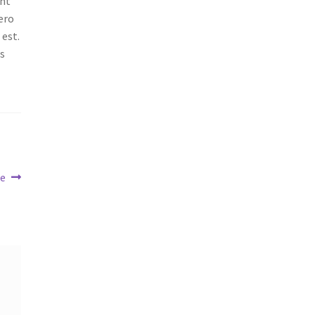
unt
bero
est.
as
te