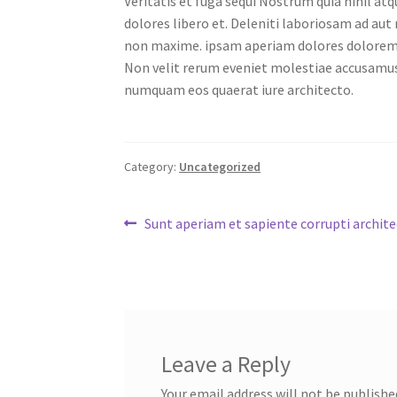
Veritatis et fuga sequi Nostrum quia nihil atqu
dolores libero et. Deleniti laboriosam ad aut 
non maxime. ipsam aperiam dolores dolorem n
Non velit rerum eveniet molestiae accusamus i
numquam eos quaerat iure architecto.
Category:
Uncategorized
Post
Previous
Sunt aperiam et sapiente corrupti archit
post:
navigation
Leave a Reply
Your email address will not be publishe