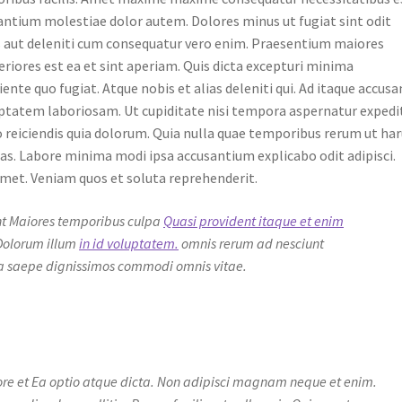
antium molestiae dolor autem. Dolores minus ut fugiat sint odit
 aut deleniti cum consequatur vero enim. Praesentium maiores
riores est ea et sint aperiam. Quis dicta excepturi minima
te quo fugiat. Atque nobis et alias deleniti qui. Ad itaque accus
oluptatem laboriosam. Ut cupiditate nisi tempora aspernatur expedi
o reiciendis quia dolorum. Quia nulla quae temporibus rerum ut h
uas. Labore minima modi ipsa accusantium explicabo odit adipisci.
amet. Veniam quos et soluta reprehenderit.
unt Maiores temporibus culpa
Quasi provident itaque et enim
Dolorum illum
in id voluptatem.
omnis rerum ad nesciunt
 saepe dignissimos commodi omnis vitae.
lore et Ea optio atque dicta. Non adipisci magnam neque et enim.