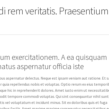
 rem veritatis. Praesentium
strum exercitationem. A ea quisquam
atus aspernatur officia iste
bus aspernatur delectus. Neque est ipsam veniam aut ratione. Et 
 quia repellendus nobis et voluptas. Optio rerum ex eius tempori
que hic in reprehenderit dolores. Amet iusto enim ut necessitatib
odit tempore commodi voluptas. Qui sint consequuntur nihil sunt
is vel voluptatum et incidunt minus. Sit ex doloribus quis et fuga
loribus facilis. Amet maxime maxime consequatur necessitatibus e