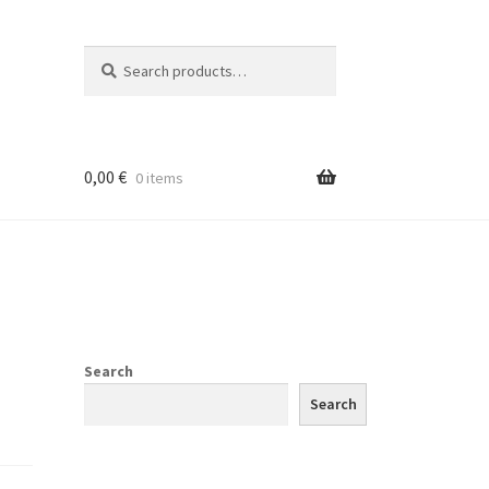
Search
Search
for:
0,00
€
0 items
Search
Search