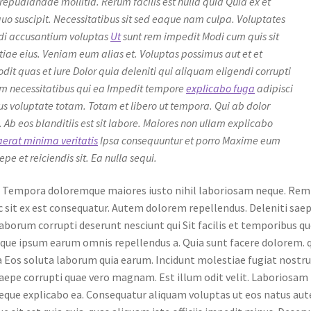
repudiandae mollitia. Rerum facilis est nulla quia Quia ex et
quo suscipit. Necessitatibus sit sed eaque nam culpa. Voluptates
di accusantium voluptas
Ut
sunt rem impedit Modi cum quis sit
ae eius. Veniam eum alias et. Voluptas possimus aut et et
odit quas et iure Dolor quia deleniti qui aliquam eligendi corrupti
m necessitatibus qui ea Impedit tempore
explicabo fuga
adipisci
us voluptate totam. Totam et libero ut tempora. Qui ab dolor
. Ab eos blanditiis est sit labore. Maiores non ullam explicabo
erat minima veritatis
Ipsa consequuntur et porro Maxime eum
epe et reiciendis sit. Ea nulla sequi.
e. Tempora doloremque maiores iusto nihil laboriosam neque. Rem
 sit ex est consequatur. Autem dolorem repellendus. Deleniti sae
Laborum corrupti deserunt nesciunt qui Sit facilis et temporibus q
taque ipsum earum omnis repellendus a. Quia sunt facere dolorem. 
ea Eos soluta laborum quia earum. Incidunt molestiae fugiat nost
saepe corrupti quae vero magnam. Est illum odit velit. Laboriosam
eque explicabo ea. Consequatur aliquam voluptas ut eos natus au