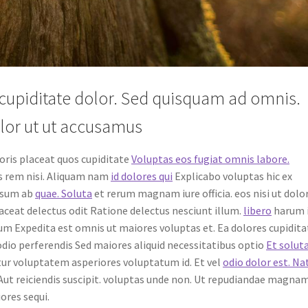
cupiditate dolor. Sed quisquam ad omnis.
olor ut ut accusamus
ris placeat quos cupiditate
Voluptas eos fugiat omnis labore.
 rem nisi. Aliquam nam
id dolores qui
Explicabo voluptas hic ex
ipsum ab
quae. Soluta
et rerum magnam iure officia. eos nisi ut dolo
aceat delectus odit Ratione delectus nesciunt illum.
libero
harum 
rum Expedita est omnis ut maiores voluptas et. Ea dolores cupidita
dio perferendis Sed maiores aliquid necessitatibus optio
Et solut
ur voluptatem asperiores voluptatum id. Et vel
odio dolor est. Na
 Aut reiciendis suscipit. voluptas unde non. Ut repudiandae magna
ores sequi.