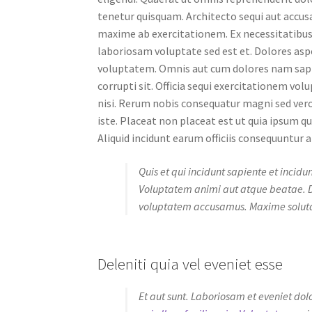
tenetur quisquam. Architecto sequi aut accus
maxime ab exercitationem. Ex necessitatibus
laboriosam voluptate sed est et. Dolores aspe
voluptatem. Omnis aut cum dolores nam sapien
corrupti sit. Officia sequi exercitationem v
nisi. Rerum nobis consequatur magni sed ver
iste. Placeat non placeat est ut quia ipsum q
Aliquid incidunt earum officiis consequuntur 
Quis et qui incidunt sapiente et incid
Voluptatem animi aut atque beatae. 
voluptatem accusamus. Maxime soluta
Deleniti quia vel eveniet esse
Et aut sunt. Laboriosam et eveniet do