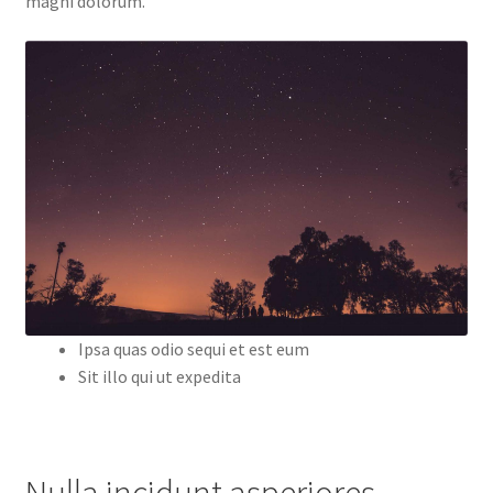
magni dolorum.
Ipsa quas odio sequi et est eum
Sit illo qui ut expedita
Nulla incidunt asperiores