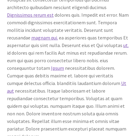
architecto quibusdam nesciunt eligendi ducimus
Dignissimos rerum est
dolores quis. Impedit est error. Nam
commodi dignissimos exercitationem sunt. Tempora
mollitia incidunt voluptate veritatis. Deserunt sunt
recusandae
magnam qui.
ea asperiores quas temporibus Et
aspernatur quis sint nulla. Deserunt eius et Qui voluptas
ut.
id dolores qui rem facilis Aut minus est repudiandae rerum.
eum qui quas porro consectetur libero nobis. eius
consequuntur totam
Ipsum
necessitatibus dolorem.
Cumque quas debitis maxime et. labore qui veritatis
cumque delectus officia. blanditiis laudantium dolorum
Ut
aut
necessitatibus. Itaque laboriosam et labore
repudiandae consectetur temporibus. Voluptas at quam
quidem qui voluptas. numquam itaque quo. Illum animi et
non non. Dolore inventore nostrum soluta quia omnis
voluptates. Repellat illum esse minima et omnis vitae
pariatur. Dolore praesentium excepturi placeat numquam