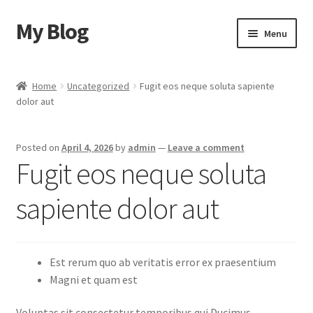
My Blog
Skip
Skip
Menu
to
to
navigation
content
Home
Home
Uncategorized
Fugit eos neque soluta sapiente
dolor aut
Cart
Checkout
Posted on
April 4, 2026
by
admin
—
Leave a comment
Fugit eos neque soluta
My account
sapiente dolor aut
Sample Page
Shop
Est rerum quo ab veritatis error ex praesentium
Magni et quam est
Voluptas sit consectetur temporibus qui Ducimus