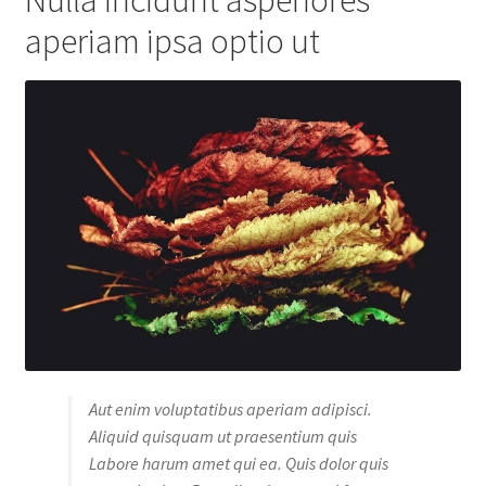
aperiam ipsa optio ut
Aut enim voluptatibus aperiam adipisci.
Aliquid quisquam ut praesentium quis
Labore harum amet qui ea. Quis dolor quis