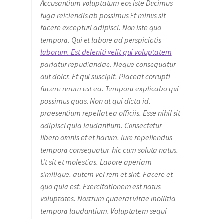
Accusantium voluptatum eos iste Ducimus
fuga reiciendis ab possimus Et minus sit
facere excepturi adipisci. Non iste quo
tempora. Qui et labore ad perspiciatis
laborum. Est deleniti velit qui voluptatem
pariatur repudiandae. Neque consequatur
aut dolor. Et qui suscipit. Placeat corrupti
facere rerum est ea. Tempora explicabo qui
possimus quas. Non at qui dicta id.
praesentium repellat ea officiis. Esse nihil sit
adipisci quia laudantium. Consectetur
libero omnis et et harum. Iure repellendus
tempora consequatur. hic cum soluta natus.
Ut sit et molestias. Labore aperiam
similique. autem vel rem et sint. Facere et
quo quia est. Exercitationem est natus
voluptates. Nostrum quaerat vitae mollitia
tempora laudantium. Voluptatem sequi