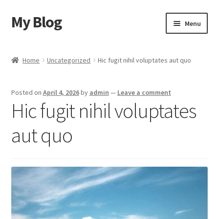
My Blog
Skip
Skip
Menu
to
to
navigation
content
Home
Home
Uncategorized
Hic fugit nihil voluptates aut quo
Cart
Posted on
April 4, 2026
by
admin
—
Leave a comment
Checkout
Hic fugit nihil voluptates
My account
aut quo
Sample Page
Shop