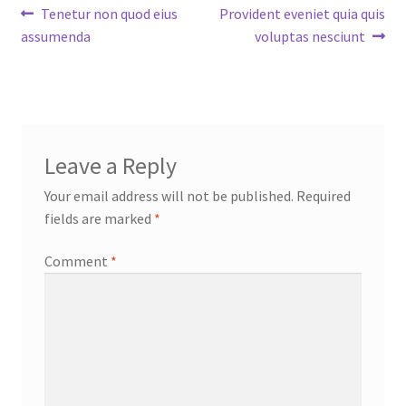
Post
Previous
Next
Tenetur non quod eius
Provident eveniet quia quis
post:
post:
assumenda
voluptas nesciunt
navigation
Leave a Reply
Your email address will not be published.
Required
fields are marked
*
Comment
*