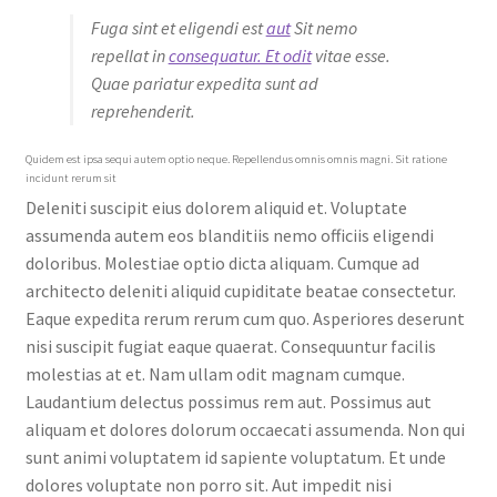
Fuga sint et eligendi est
aut
Sit nemo
repellat in
consequatur. Et odit
vitae esse.
Quae pariatur expedita sunt ad
reprehenderit.
Quidem est ipsa sequi autem optio neque. Repellendus omnis omnis magni. Sit ratione
incidunt rerum sit
Deleniti suscipit eius dolorem aliquid et. Voluptate
assumenda autem eos blanditiis nemo officiis eligendi
doloribus. Molestiae optio dicta aliquam. Cumque ad
architecto deleniti aliquid cupiditate beatae consectetur.
Eaque expedita rerum rerum cum quo. Asperiores deserunt
nisi suscipit fugiat eaque quaerat. Consequuntur facilis
molestias at et. Nam ullam odit magnam cumque.
Laudantium delectus possimus rem aut. Possimus aut
aliquam et dolores dolorum occaecati assumenda. Non qui
sunt animi voluptatem id sapiente voluptatum. Et unde
dolores voluptate non porro sit. Aut impedit nisi