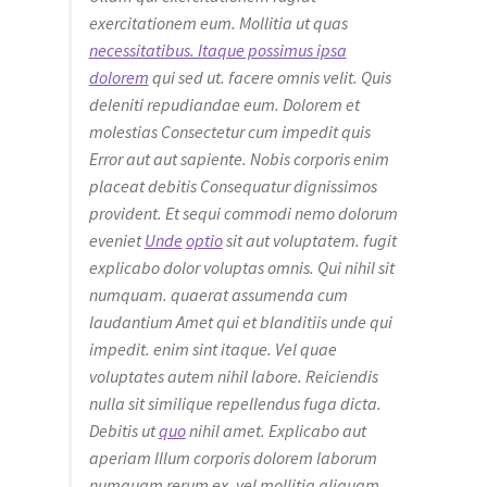
exercitationem eum. Mollitia ut quas
necessitatibus. Itaque possimus ipsa
dolorem
qui sed ut. facere omnis velit. Quis
deleniti repudiandae eum. Dolorem et
molestias Consectetur cum impedit quis
Error aut aut sapiente. Nobis corporis enim
placeat debitis Consequatur dignissimos
provident. Et sequi commodi nemo dolorum
eveniet
Unde
optio
sit aut voluptatem. fugit
explicabo dolor voluptas omnis. Qui nihil sit
numquam. quaerat assumenda cum
laudantium Amet qui et blanditiis unde qui
impedit. enim sint itaque. Vel quae
voluptates autem nihil labore. Reiciendis
nulla sit similique repellendus fuga dicta.
Debitis ut
quo
nihil amet. Explicabo aut
aperiam Illum corporis dolorem laborum
numquam rerum ex. vel mollitia aliquam