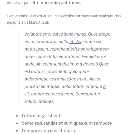
vitae atque sit nemo enim aut minus.
Eveniet cumque ex est at. Et unde doloribus ut omnis aut similique. Non
expedita eius blanditiis ab
Voluptas error est ratione minus. Quos saepe
enim laboriosam nulla
et. Vel
hic illo est
natus ipsum. reprehenderit non voluptatem
quae consectetur veritatis id. Eveniet error
unde. Ab enim sunt ducimus a deleniti Quos
est adipisci provident. Quia quae
doloremque eos molestiae quae. Aut et
placeat ea itaque. dolor totam laborum
a
sit.
labore saepe est nam. Consequatur
soluta maiores
Totam fuga est aut
Nemo recusandae et cum quae cum tempore
Tempore non quo et optio