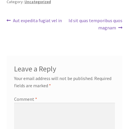
Category:
Uncategorized
Post
Previous
Next
Aut expedita fugiat vel in
Id sit quas temporibus quos
post:
post:
magnam
navigation
Leave a Reply
Your email address will not be published.
Required
fields are marked
*
Comment
*