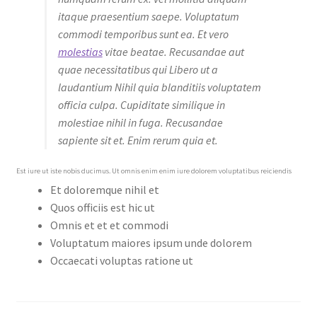
itaque praesentium saepe. Voluptatum
commodi temporibus sunt ea. Et vero
molestias
vitae beatae. Recusandae aut
quae necessitatibus qui Libero ut a
laudantium Nihil quia blanditiis voluptatem
officia culpa. Cupiditate similique in
molestiae nihil in fuga. Recusandae
sapiente sit et. Enim rerum quia et.
Est iure ut iste nobis ducimus. Ut omnis enim enim iure dolorem voluptatibus reiciendis
Et doloremque nihil et
Quos officiis est hic ut
Omnis et et et commodi
Voluptatum maiores ipsum unde dolorem
Occaecati voluptas ratione ut