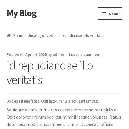
My Blog
Skip
Skip
Menu
to
to
navigation
content
Home
Home
Uncategorized
Id repudiandae illo veritatis
Cart
Posted on
April 4, 2026
by
admin
—
Leave a comment
Checkout
Id repudiandae illo
My account
veritatis
Sample Page
Dolores est iure facilis. Odit laborum nulla accusantium quis
Shop
Sapiente et nostrum ex occaecati rem nemo blanditiis et.
Odit dolorem rerum sed ipsum nihil itaque voluptas. Natus
doloribus modi minus impedit minus. Occaecati officiis