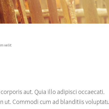
em velit
orporis aut. Quia illo adipisci occaecati.
non ut. Commodi cum ad blanditiis volupta