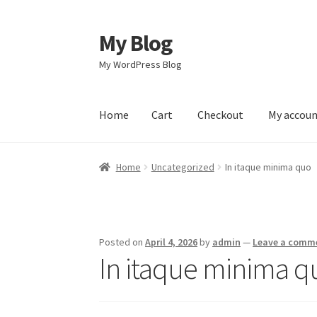
My Blog
Skip
Skip
to
to
My WordPress Blog
navigation
content
Home
Cart
Checkout
My accou
Home
Cart
Checkout
My account
Sample Pag
Home
Uncategorized
In itaque minima quo
Posted on
April 4, 2026
by
admin
—
Leave a comm
In itaque minima q