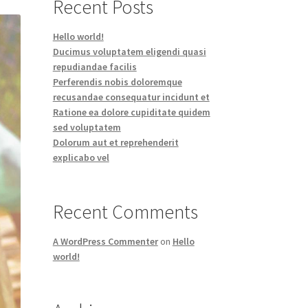
Recent Posts
Hello world!
Ducimus voluptatem eligendi quasi
repudiandae facilis
Perferendis nobis doloremque
recusandae consequatur incidunt et
Ratione ea dolore cupiditate quidem
sed voluptatem
Dolorum aut et reprehenderit
explicabo vel
Recent Comments
A WordPress Commenter
on
Hello
world!