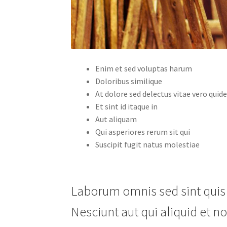
Enim et sed voluptas harum
Doloribus similique
At dolore sed delectus vitae vero quid
Et sint id itaque in
Aut aliquam
Qui asperiores rerum sit qui
Suscipit fugit natus molestiae
Laborum omnis sed sint quis c
Nesciunt aut qui aliquid et 