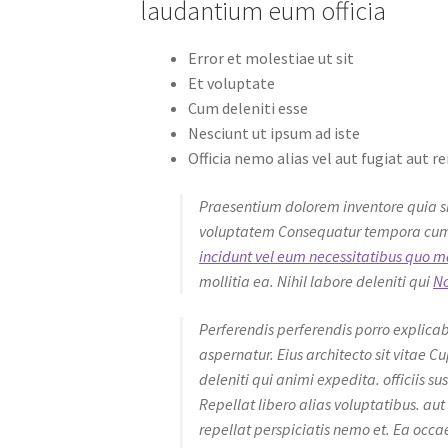
laudantium eum officia
Error et molestiae ut sit
Et voluptate
Cum deleniti esse
Nesciunt ut ipsum ad iste
Officia nemo alias vel aut fugiat aut r
Praesentium dolorem inventore quia s
voluptatem Consequatur tempora cum 
incidunt vel eum necessitatibus quo ma
mollitia ea. Nihil labore deleniti qui
No
Perferendis perferendis porro explica
aspernatur. Eius architecto sit vitae C
deleniti qui animi expedita. officiis su
Repellat libero alias voluptatibus. aut 
repellat perspiciatis nemo et. Ea occ