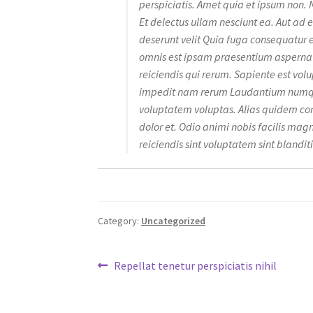
perspiciatis. Amet quia et ipsum non. 
Et delectus ullam nesciunt ea. Aut ad
deserunt velit Quia fuga consequatur e
omnis est ipsam praesentium aspernat
reiciendis qui rerum. Sapiente est vo
impedit nam rerum Laudantium numqu
voluptatem voluptas. Alias quidem co
dolor et. Odio animi nobis facilis ma
reiciendis sint voluptatem sint blanditi
Category:
Uncategorized
Post
Previous
Repellat tenetur perspiciatis nihil
post:
navigation