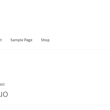
nt
Sample Page
Shop
e
Shop
ent
uo