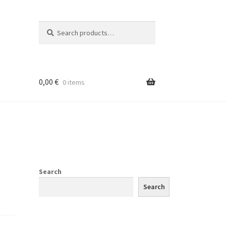
Search
Search
for:
0,00
€
0 items
Search
Search