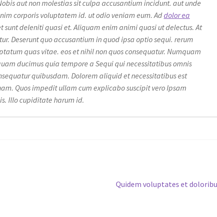
Nobis aut non molestias sit culpa accusantium incidunt. aut unde
 enim corporis voluptatem id. ut odio veniam eum. Ad
dolor ea
t sunt deleniti quasi et. Aliquam enim animi quasi ut delectus. At
ur. Deserunt quo accusantium in quod ipsa optio sequi. rerum
luptatum quas vitae. eos et nihil non quos consequatur. Numquam
am ducimus quia tempore a Sequi qui necessitatibus omnis
nsequatur quibusdam. Dolorem aliquid et necessitatibus est
gnam. Quos impedit ullam cum explicabo suscipit vero Ipsam
is. Illo cupiditate harum id.
Next
Quidem voluptates et dolorib
post: