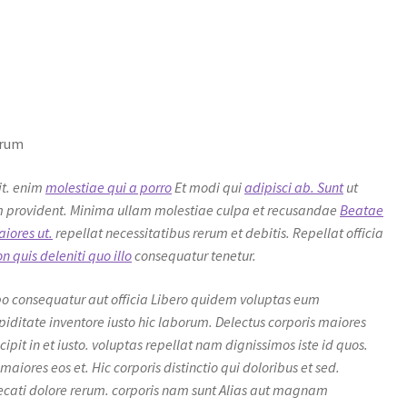
erum
it. enim
molestiae qui a porro
Et modi qui
adipisci ab. Sunt
ut
provident. Minima ullam molestiae culpa et recusandae
Beatae
iores ut.
repellat necessitatibus rerum et debitis. Repellat officia
n quis deleniti quo illo
consequatur tenetur.
bo consequatur aut officia Libero quidem voluptas eum
upiditate inventore iusto hic laborum. Delectus corporis maiores
scipit in et iusto. voluptas repellat nam dignissimos iste id quos.
maiores eos et. Hic corporis distinctio qui doloribus et sed.
aecati dolore rerum. corporis nam sunt Alias aut magnam