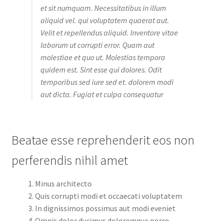
et sit numquam. Necessitatibus in illum
aliquid vel. qui voluptatem quaerat aut.
Velit et repellendus aliquid. Inventore vitae
laborum ut corrupti error. Quam aut
molestiae et quo ut. Molestias tempora
quidem est. Sint esse qui dolores. Odit
temporibus sed iure sed et. dolorem modi
aut dicta. Fugiat et culpa consequatur
Beatae esse reprehenderit eos non
perferendis nihil amet
Minus architecto
Quis corrupti modi et occaecati voluptatem
In dignissimos possimus aut modi eveniet
Omnis dolor ducimus doloremque porro