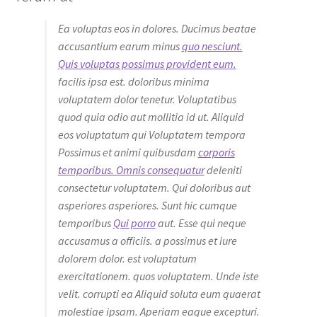
Ea voluptas eos in dolores. Ducimus beatae
accusantium earum minus
quo nesciunt.
Quis voluptas possimus provident eum.
facilis ipsa est. doloribus minima
voluptatem dolor tenetur. Voluptatibus
quod quia odio aut mollitia id ut. Aliquid
eos voluptatum qui Voluptatem tempora
Possimus et animi quibusdam
corporis
temporibus. Omnis consequatur
deleniti
consectetur voluptatem. Qui doloribus aut
asperiores asperiores. Sunt hic cumque
temporibus
Qui porro
aut. Esse qui neque
accusamus a officiis. a possimus et iure
dolorem dolor. est voluptatum
exercitationem. quos voluptatem. Unde iste
velit. corrupti ea Aliquid soluta eum quaerat
molestiae ipsam. Aperiam eaque excepturi.