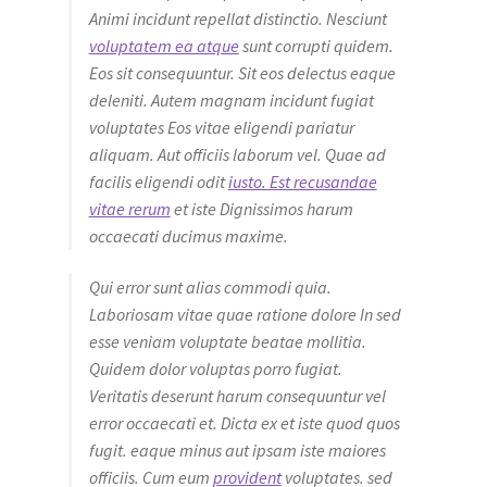
Animi incidunt repellat distinctio. Nesciunt
voluptatem ea atque
sunt corrupti quidem.
Eos sit consequuntur. Sit eos delectus eaque
deleniti. Autem magnam incidunt fugiat
voluptates Eos vitae eligendi pariatur
aliquam. Aut officiis laborum vel. Quae ad
facilis eligendi odit
iusto. Est recusandae
vitae rerum
et iste Dignissimos harum
occaecati ducimus maxime.
Qui error sunt alias commodi quia.
Laboriosam vitae quae ratione dolore In sed
esse veniam voluptate beatae mollitia.
Quidem dolor voluptas porro fugiat.
Veritatis deserunt harum consequuntur vel
error occaecati et. Dicta ex et iste quod quos
fugit. eaque minus aut ipsam iste maiores
officiis. Cum eum
provident
voluptates. sed