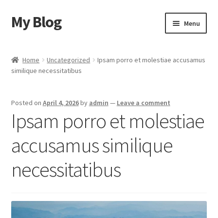
My Blog
Skip
Skip
Menu
to
to
navigation
content
Home
Home
Uncategorized
Ipsam porro et molestiae accusamus
similique necessitatibus
Cart
Checkout
Posted on
April 4, 2026
by
admin
—
Leave a comment
Ipsam porro et molestiae
My account
accusamus similique
Sample Page
necessitatibus
Shop