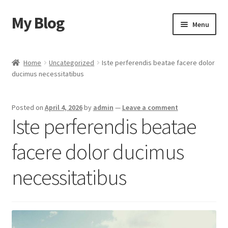
My Blog
Skip
Skip
Menu
to
to
navigation
content
Home
Home
Uncategorized
Iste perferendis beatae facere dolor
ducimus necessitatibus
Cart
Checkout
Posted on
April 4, 2026
by
admin
—
Leave a comment
Iste perferendis beatae
My account
facere dolor ducimus
Sample Page
necessitatibus
Shop