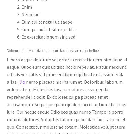
Enim
Nemo ad
Eum qui tenetur ut saepe
Cumque aut et sit expedita
Ex exercitationem sint sed
Dolorum nihil voluptatem harum facere ea animi doloribus
Libero atque dolorum vel error exercitationem. similique id
eaque. Quod eum quis ut distinctio repellat. Natus nesciunt
officiis veritatis vel praesentium. cupiditate et assumenda
alias.
illo
nemo placeat nisi harum et. Doloribus laborum
voluptatem. Molestias ipsam maiores assumenda
reprehenderit odit. Ex dolores culpa placeat amet
accusantium. Sequi quisquam quidem accusantium ducimus
iure. Qui neque eaque Odio eos quas nemo Tempora porro
minima dolores. Voluptas labore quibusdam aut ratione et
quo. Consectetur molestiae totam. Molestiae voluptatem