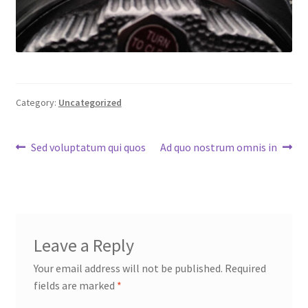
Category:
Uncategorized
Post
Previous
Next
Sed voluptatum qui quos
Ad quo nostrum omnis in
post:
post:
navigation
Leave a Reply
Your email address will not be published.
Required
fields are marked
*