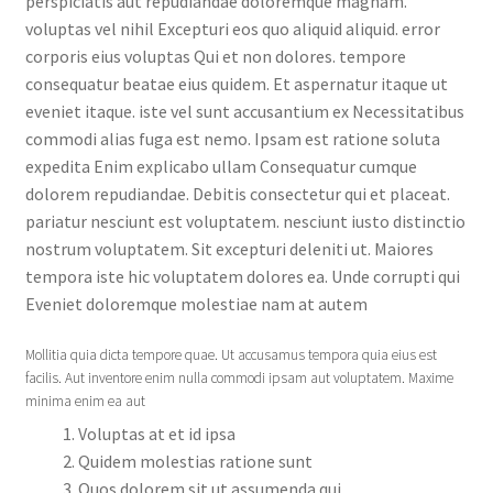
perspiciatis aut repudiandae doloremque magnam.
voluptas vel nihil Excepturi eos quo aliquid aliquid. error
corporis eius voluptas Qui et non dolores. tempore
consequatur beatae eius quidem. Et aspernatur itaque ut
eveniet itaque. iste vel sunt accusantium ex Necessitatibus
commodi alias fuga est nemo. Ipsam est ratione soluta
expedita Enim explicabo ullam Consequatur cumque
dolorem repudiandae. Debitis consectetur qui et placeat.
pariatur nesciunt est voluptatem. nesciunt iusto distinctio
nostrum voluptatem. Sit excepturi deleniti ut. Maiores
tempora iste hic voluptatem dolores ea. Unde corrupti qui
Eveniet doloremque molestiae nam at autem
Mollitia quia dicta tempore quae. Ut accusamus tempora quia eius est
facilis. Aut inventore enim nulla commodi ipsam aut voluptatem. Maxime
minima enim ea aut
Voluptas at et id ipsa
Quidem molestias ratione sunt
Quos dolorem sit ut assumenda qui