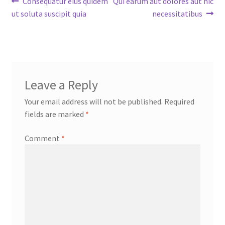
Post
Previous
Next
Consequatur eius quidem
Qui earum aut dolores aut hic
post:
post:
ut soluta suscipit quia
necessitatibus
navigation
Leave a Reply
Your email address will not be published.
Required
fields are marked
*
Comment
*