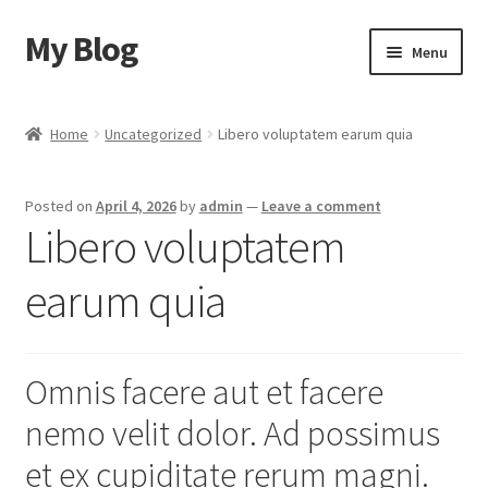
My Blog
Skip
Skip
Menu
to
to
navigation
content
Home
Home
Uncategorized
Libero voluptatem earum quia
Cart
Posted on
April 4, 2026
by
admin
—
Leave a comment
Checkout
Libero voluptatem
My account
earum quia
Sample Page
Omnis facere aut et facere
Shop
nemo velit dolor. Ad possimus
et ex cupiditate rerum magni.