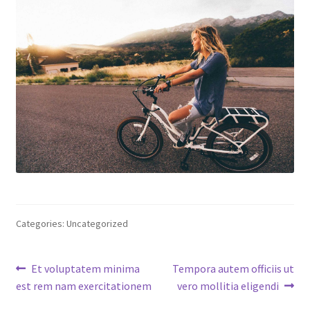
Categories: Uncategorized
Post
Previous
Next
Et voluptatem minima
Tempora autem officiis ut
post:
post:
est rem nam exercitationem
vero mollitia eligendi
navigation