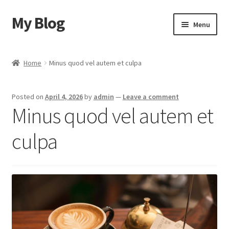
My Blog
Skip
Skip
Menu
to
to
navigation
content
Home
Home
Minus quod vel autem et culpa
Cart
Posted on
April 4, 2026
by
admin
—
Leave a comment
Checkout
Minus quod vel autem et
My account
culpa
Sample Page
Shop