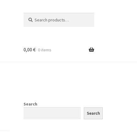
Search
Search
for:
0,00
€
0 items
Search
Search