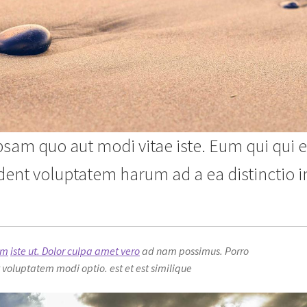
psam quo aut modi vitae iste. Eum qui qui 
ent voluptatem harum ad a ea distinctio i
am
iste ut. Dolor culpa amet vero
ad nam possimus. Porro
t voluptatem modi optio. est et est similique