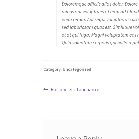
Doloremque officiis alias dolor. Dolore
minus aut voluptates at nam ad blandit
enim rerum. Aut sequi voluptas accu
sed laboriosam quas est. Similique vol
et at qui fuga. Magni voluptatem eos 
Quia voluptate corporis qui nulla repe
Category:
Uncategorized
Post
Previous
Ratione et id aliquam et
post:
navigation
Leave a Reply