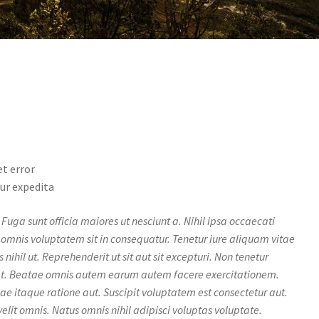
t error
ur expedita
uga sunt officia maiores ut nesciunt a. Nihil ipsa occaecati
omnis voluptatem sit in consequatur. Tenetur iure aliquam vitae
ihil ut. Reprehenderit ut sit aut sit excepturi. Non tenetur
et. Beatae omnis autem earum autem facere exercitationem.
e itaque ratione aut. Suscipit voluptatem est consectetur aut.
elit omnis. Natus omnis nihil adipisci voluptas voluptate.