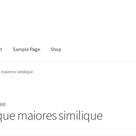
nt
Sample Page
Shop
e
Shop
 maiores similique
ent
ue maiores similique