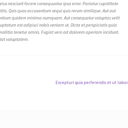
 eius nesciunt facere consequuntur ipsa error. Pariatur cupiditate
iis. Quis quos accusantium sequi quis rerum similique. Aut aut
santium quidem minima numquam. Aut consequatur voluptas velit
uptatum est adipisci nobis veniam ut. Dicta et perspiciatis quia
mollitia tenetur omnis. Fugiat vero ad dolorem aperiam incidunt.
llat voluptatem.
Next
Excepturi quia perferendis et ut labo
post: