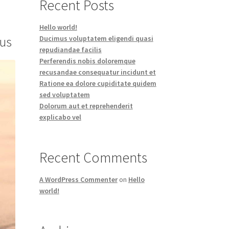
Recent Posts
Hello world!
Ducimus voluptatem eligendi quasi
us
repudiandae facilis
Perferendis nobis doloremque
recusandae consequatur incidunt et
Ratione ea dolore cupiditate quidem
sed voluptatem
Dolorum aut et reprehenderit
explicabo vel
Recent Comments
A WordPress Commenter
on
Hello
world!