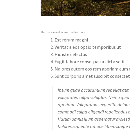
Minus aspernatur eos ipsa tempore
Est rerum magni
Veritatis eos optio temporibus ut
Hic iste delectus
Fugit labore consequatur dicta velit
Maiores autem eos rem aperiam eum e
Sunt corporis amet suscipit consectet
Ipsum quae accusantium repellat aut. F
voluptates culpa voluptas. Nemo quia 
aperiam. Voluptatum expedita dolores n
commodi culpa eligendi repellendus 
Harum omnis illum aspernatur molestia
Dolores sapiente ratione libero saepe v