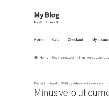
My Blog
Skip
Skip
to
to
My WordPress Blog
navigation
content
Home
Cart
Checkout
My accou
Home
Cart
Checkout
My account
Sample Pag
Home
Uncategorized
Minus vero ut cumque
Posted on
April 4, 2026
by
admin
—
Leave a comm
Minus vero ut cumq