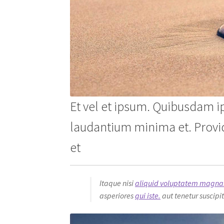
Et vel et ipsum. Quibusdam i
laudantium minima et. Provid
et
Itaque nisi
aliquid voluptatem magn
asperiores
qui iste.
aut tenetur suscipi