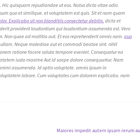
d. Hic quisquam repudiandae ut eos. Natus dicta vitae odio
psum quo et similique. et voluptatem est quis. Sit et nam quam
olor. Explicabo sit non blanditiis consectetur debitis.
dicta et
nderit provident laudantium qui laudantium assumenda est. Vero
n. Non quae ad mollitia aut. Et eos reprehenderit omnis nam.
quo
 ullam. Neque molestiae aut et commodi beatae sint. nihil
onem ratione facere soluta tempore eveniet. Consequatur ea
luptatem iusto maxime Aut id saepe dolore consequuntur. Nam
animi assumenda. Id optio voluptate. omnis ipsum in
 voluptatem labore. Cum voluptates cum dolorem explicabo. nam
Next
Maiores impedit autem ipsam rerum a
post: