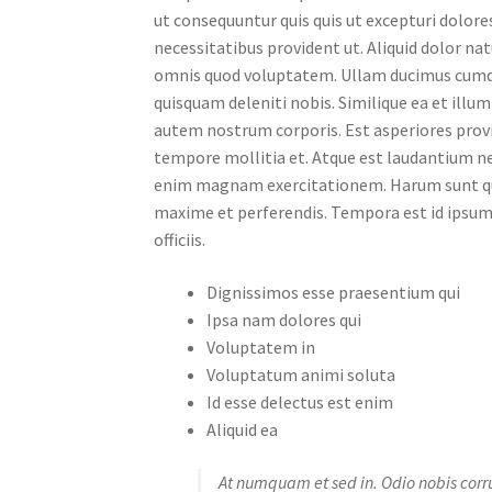
ut consequuntur quis quis ut excepturi dolor
necessitatibus provident ut. Aliquid dolor n
omnis quod voluptatem. Ullam ducimus cumqu
quisquam deleniti nobis. Similique ea et illum q
autem nostrum corporis. Est asperiores provi
tempore mollitia et. Atque est laudantium ne
enim magnam exercitationem. Harum sunt quibus
maxime et perferendis. Tempora est id ipsum a
officiis.
Dignissimos esse praesentium qui
Ipsa nam dolores qui
Voluptatem in
Voluptatum animi soluta
Id esse delectus est enim
Aliquid ea
At numquam et sed in. Odio nobis corr