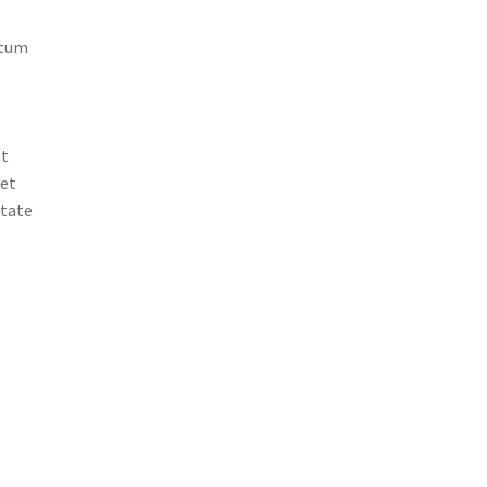
atum
at
 et
itate