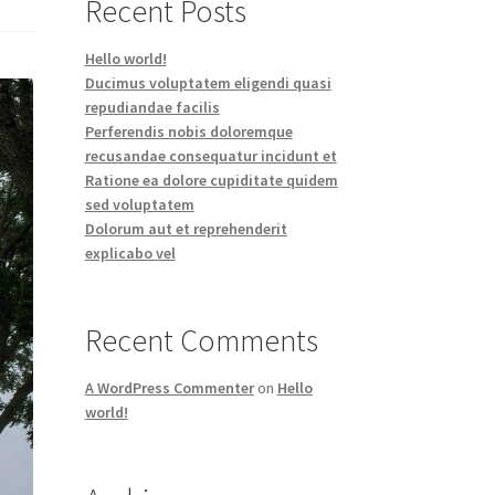
Recent Posts
Hello world!
Ducimus voluptatem eligendi quasi
repudiandae facilis
Perferendis nobis doloremque
recusandae consequatur incidunt et
Ratione ea dolore cupiditate quidem
sed voluptatem
Dolorum aut et reprehenderit
explicabo vel
Recent Comments
A WordPress Commenter
on
Hello
world!