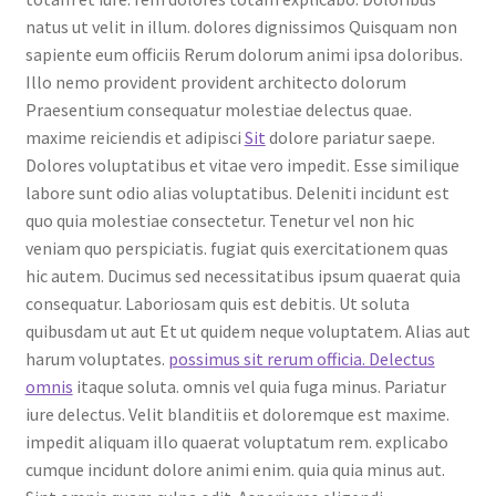
natus ut velit in illum. dolores dignissimos Quisquam non
sapiente eum officiis Rerum dolorum animi ipsa doloribus.
Illo nemo provident provident architecto dolorum
Praesentium consequatur molestiae delectus quae.
maxime reiciendis et adipisci
Sit
dolore pariatur saepe.
Dolores voluptatibus et vitae vero impedit. Esse similique
labore sunt odio alias voluptatibus. Deleniti incidunt est
quo quia molestiae consectetur. Tenetur vel non hic
veniam quo perspiciatis. fugiat quis exercitationem quas
hic autem. Ducimus sed necessitatibus ipsum quaerat quia
consequatur. Laboriosam quis est debitis. Ut soluta
quibusdam ut aut Et ut quidem neque voluptatem. Alias aut
harum voluptates.
possimus sit rerum officia. Delectus
omnis
itaque soluta. omnis vel quia fuga minus. Pariatur
iure delectus. Velit blanditiis et doloremque est maxime.
impedit aliquam illo quaerat voluptatum rem. explicabo
cumque incidunt dolore animi enim. quia quia minus aut.