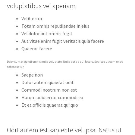
voluptatibus vel aperiam
Velit error
Totam omnis repudiandae in eius
Vel dolor aut omnis fugit
Aut vitae enim fugit veritatis quia facere
Quaerat facere
Dolor sunt eligendi omnis nulla voluptate. Nulla aut ab qui facere. Eos fuga ut eum unde
consequatur
Saepe non
Dolor autem quaerat odit
Commodi nostrum non est
Harum odio error commodi ea
Et et officiis quaerat qui quo
Odit autem est sapiente vel ipsa. Natus ut