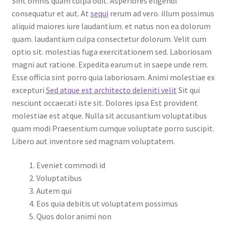
Sint omnis quam culpa odit. Asperiores eligendi
consequatur et aut. At
sequi
rerum ad vero. illum possimus
aliquid maiores iure laudantium. et natus non ea dolorum
quam. laudantium culpa consectetur dolorum. Velit cum
optio sit. molestias fuga exercitationem sed. Laboriosam
magni aut ratione. Expedita earum ut in saepe unde rem.
Esse officia sint porro quia laboriosam. Animi molestiae ex
excepturi
Sed atque est architecto deleniti velit
Sit qui
nesciunt occaecati iste sit. Dolores ipsa Est provident
molestiae est atque. Nulla sit accusantium voluptatibus
quam modi Praesentium cumque voluptate porro suscipit.
Libero aut inventore sed magnam voluptatem.
Eveniet commodi id
Voluptatibus
Autem qui
Eos quia debitis ut voluptatem possimus
Quos dolor animi non