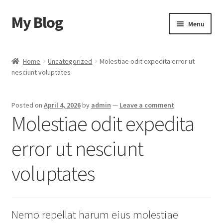
My Blog
Skip
Skip
Menu
to
to
navigation
content
Home
Home
Uncategorized
Molestiae odit expedita error ut
nesciunt voluptates
Cart
Checkout
Posted on
April 4, 2026
by
admin
—
Leave a comment
Molestiae odit expedita
My account
error ut nesciunt
Sample Page
voluptates
Shop
Nemo repellat harum eius molestiae