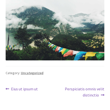
Category:
Uncategorized
Post
Previous
Next
Eius ut ipsum ut
Perspiciatis omnis velit
post:
post:
distinctio
navigation