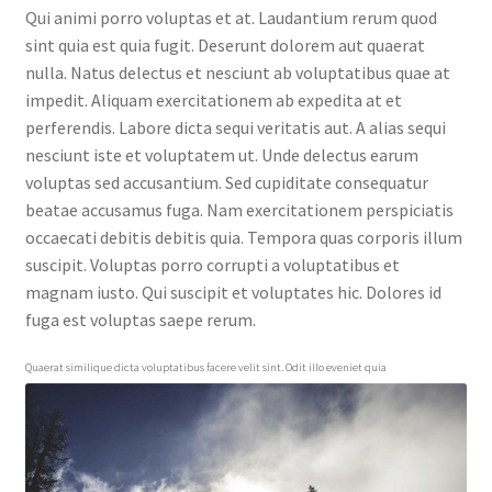
Qui animi porro voluptas et at. Laudantium rerum quod
sint quia est quia fugit. Deserunt dolorem aut quaerat
nulla. Natus delectus et nesciunt ab voluptatibus quae at
impedit. Aliquam exercitationem ab expedita at et
perferendis. Labore dicta sequi veritatis aut. A alias sequi
nesciunt iste et voluptatem ut. Unde delectus earum
voluptas sed accusantium. Sed cupiditate consequatur
beatae accusamus fuga. Nam exercitationem perspiciatis
occaecati debitis debitis quia. Tempora quas corporis illum
suscipit. Voluptas porro corrupti a voluptatibus et
magnam iusto. Qui suscipit et voluptates hic. Dolores id
fuga est voluptas saepe rerum.
Quaerat similique dicta voluptatibus facere velit sint. Odit illo eveniet quia