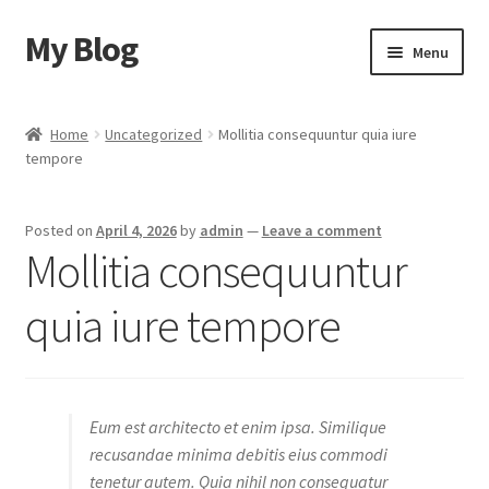
My Blog
Skip
Skip
Menu
to
to
navigation
content
Home
Home
Uncategorized
Mollitia consequuntur quia iure
tempore
Cart
Checkout
Posted on
April 4, 2026
by
admin
—
Leave a comment
Mollitia consequuntur
My account
quia iure tempore
Sample Page
Shop
Eum est architecto et enim ipsa. Similique
recusandae minima debitis eius commodi
tenetur autem. Quia nihil non consequatur