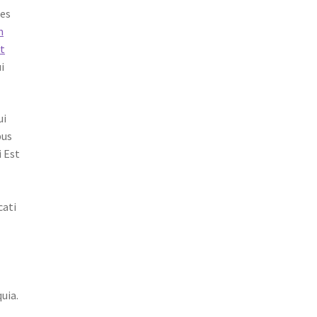
tes
m
t
i
ui
bus
 Est
cati
uia.