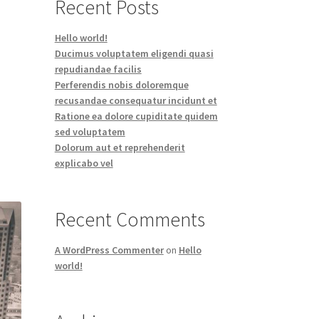
Recent Posts
Hello world!
Ducimus voluptatem eligendi quasi
repudiandae facilis
Perferendis nobis doloremque
recusandae consequatur incidunt et
Ratione ea dolore cupiditate quidem
sed voluptatem
Dolorum aut et reprehenderit
explicabo vel
Recent Comments
A WordPress Commenter
on
Hello
world!