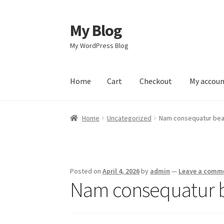
My Blog
Skip
Skip
to
to
My WordPress Blog
navigation
content
Home
Cart
Checkout
My accou
Home
Cart
Checkout
My account
Sample Pag
Home
Uncategorized
Nam consequatur beat
Posted on
April 4, 2026
by
admin
—
Leave a comm
Nam consequatur be