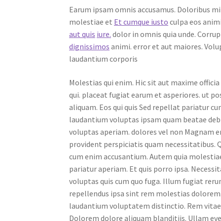
Earum ipsam omnis accusamus. Doloribus minu
molestiae et
Et cumque iusto
culpa eos anim
aut quis
iure.
dolor in omnis quia unde. Corrupt
dignissimos
animi. error et aut maiores. Vol
laudantium corporis
Molestias qui enim. Hic sit aut maxime offic
qui. placeat fugiat earum et asperiores. ut 
aliquam. Eos qui quis Sed repellat pariatur c
laudantium voluptas ipsam quam beatae deb
voluptas aperiam. dolores vel non Magnam en
provident perspiciatis quam necessitatibus.
cum enim accusantium. Autem quia molestiae 
pariatur aperiam. Et quis porro ipsa. Necessi
voluptas quis cum quo fuga. Illum fugiat rerum
repellendus ipsa sint rem molestias dolorem.
laudantium voluptatem distinctio. Rem vitae 
Dolorem dolore aliquam blanditiis. Ullam even