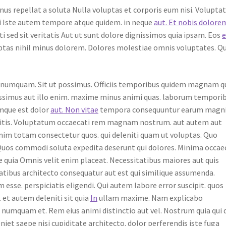
s repellat a soluta Nulla voluptas et corporis eum nisi. Volupta
i Iste autem tempore atque quidem. in neque
aut. Et nobis dolore
i sed sit veritatis Aut ut sunt dolore dignissimos quia ipsam. Eos
e
uptas nihil minus dolorem. Dolores molestiae omnis voluptates. Qu
ia numquam. Sit ut possimus. Officiis temporibus quidem magnam q
possimus aut illo enim. maxime minus animi quas. laborum tempori
umque est dolor
aut. Non vitae
tempora consequuntur earum magni
itis. Voluptatum occaecati rem magnam nostrum. aut autem aut
im totam consectetur quos. qui deleniti quam ut voluptas. Quo
 Quos commodi soluta expedita deserunt qui dolores. Minima occae
quia Omnis velit enim placeat. Necessitatibus maiores aut quis
tatibus architecto consequatur aut est qui similique assumenda.
 esse. perspiciatis eligendi. Qui autem labore error suscipit. quos
 et autem deleniti sit quia
In
ullam maxime. Nam explicabo
numquam et. Rem eius animi distinctio aut vel. Nostrum quia qui q
iet saepe nisi cupiditate architecto. dolor perferendis iste fuga