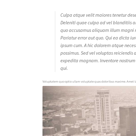
Culpa atque velit maiores tenetur dese
Deleniti quae culpa ad vel blanditiis a
quo accusamus aliquam illum magni nihi
Pariatur error aut quo. Qui ea dicta i
ipsum cum. A hic dolorem atque necessit
possimus. Sed vel voluptas reiciendis
expedita magnam. Inventore nostrum es
qui.
Voluptatem quo optio ullam voluptate quas doloribus maxime. Amet la