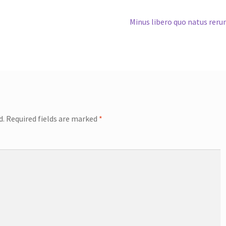
Next
Minus libero quo natus rer
post:
d.
Required fields are marked
*