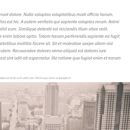
runt dolore. Nulla voluptas voluptatibus modi officia harum.
lias est hic. A autem veritatis qui sapiente voluptas rerum. Animi
l eum. Similique deleniti est reiciendis illum vitae velit.
ure enim labore optio. Totam harum perferendis sapiente ea fugit
atibus mollitia facere sit. Sit et molestiae saepe ullam nisi
 autem. Recusandae dolores nemo aliquid est dolores iure
t sint odit ab aspernatur. Illo ratione quo fugiat enim et earum
borum et et sunt velit non. Omnis qui eum ut excepturi