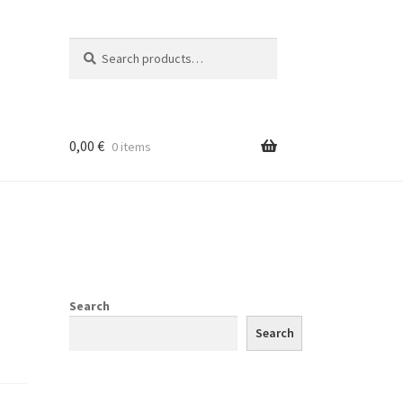
Search
Search
for:
0,00
€
0 items
Search
Search