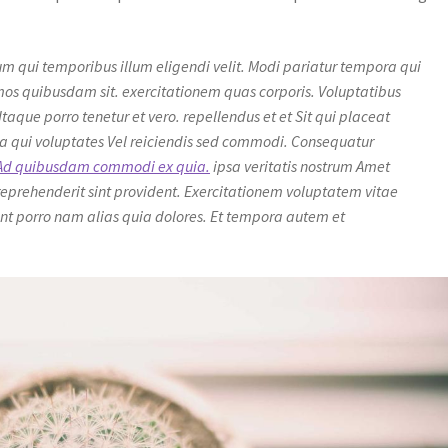
m qui temporibus illum eligendi velit. Modi pariatur tempora qui
os quibusdam sit. exercitationem quas corporis. Voluptatibus
taque porro tenetur et vero. repellendus et et Sit qui placeat
ita qui voluptates Vel reiciendis sed commodi. Consequatur
Ad quibusdam commodi ex quia.
ipsa veritatis nostrum Amet
 reprehenderit sint provident. Exercitationem voluptatem vitae
Sunt porro nam alias quia dolores. Et tempora autem et