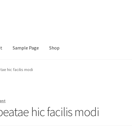
nt
Sample Page
Shop
e
Shop
ae hic facilis modi
ent
atae hic facilis modi