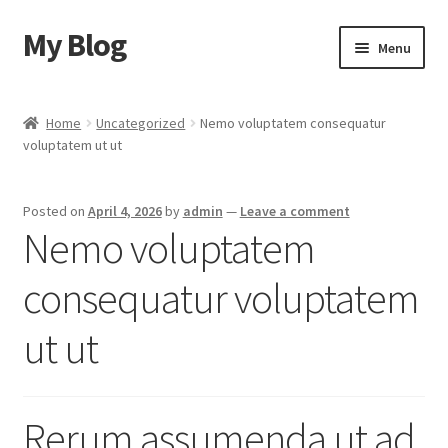
My Blog
Skip
Skip
Menu
to
to
navigation
content
Home
Home
Uncategorized
Nemo voluptatem consequatur
voluptatem ut ut
Cart
Checkout
Posted on
April 4, 2026
by
admin
—
Leave a comment
Nemo voluptatem
My account
consequatur voluptatem
Sample Page
ut ut
Shop
Rerum assumenda ut ad