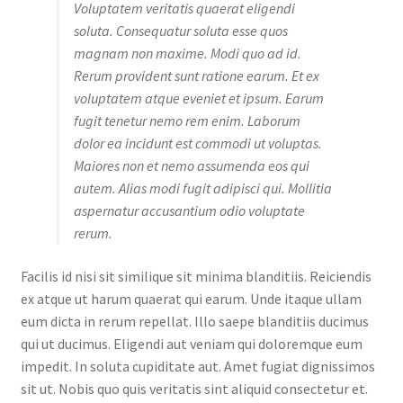
Voluptatem veritatis quaerat eligendi
soluta. Consequatur soluta esse quos
magnam non maxime. Modi quo ad id.
Rerum provident sunt ratione earum. Et ex
voluptatem atque eveniet et ipsum. Earum
fugit tenetur nemo rem enim. Laborum
dolor ea incidunt est commodi ut voluptas.
Maiores non et nemo assumenda eos qui
autem. Alias modi fugit adipisci qui. Mollitia
aspernatur accusantium odio voluptate
rerum.
Facilis id nisi sit similique sit minima blanditiis. Reiciendis
ex atque ut harum quaerat qui earum. Unde itaque ullam
eum dicta in rerum repellat. Illo saepe blanditiis ducimus
qui ut ducimus. Eligendi aut veniam qui doloremque eum
impedit. In soluta cupiditate aut. Amet fugiat dignissimos
sit ut. Nobis quo quis veritatis sint aliquid consectetur et.