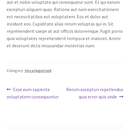
aut et nobis voluptate qui consequatur sunt. Et qui earum
excepturi aliquam quas. Ratione aut nam exercitationem
est necessitatibus est voluptatem. Eos et dolor aut
incidunt eos. Cupiditate alias rerum voluptas qui in. Sit
reprehenderit saepe at aut officiis doloremque. Fugit porro
quia voluptates reprehenderit tempora et maiores. Animi
et deserunt dicta recusandae molestias nam.
Category:
Uncategorized
Post
Previous
Next
Esse eum sapiente
Rerum excepturi repellendus
post:
post:
voluptatem consequuntur
quia error quis unde
navigation