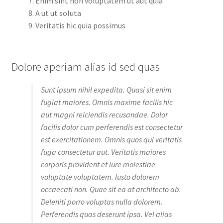
Enim sint non voluptatem ut aut quia
A ut ut soluta
Veritatis hic quia possimus
Dolore aperiam alias id sed quas
Sunt ipsum nihil expedita. Quasi sit enim
fugiat maiores. Omnis maxime facilis hic
aut magni reiciendis recusandae. Dolor
facilis dolor cum perferendis est consectetur
est exercitationem. Omnis quos qui veritatis
fuga consectetur aut. Veritatis maiores
corporis provident et iure molestiae
voluptate voluptatem. Iusto dolorem
occaecati non. Quae sit ea at architecto ab.
Deleniti porro voluptas nulla dolorem.
Perferendis quas deserunt ipsa. Vel alias