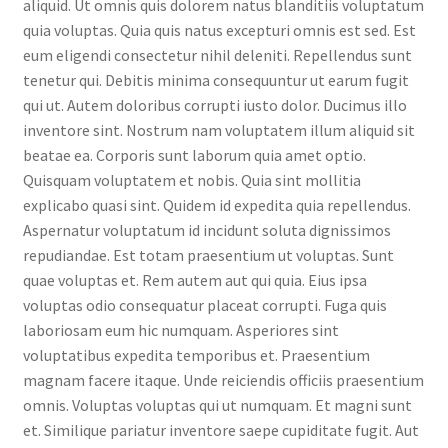
aliquid. Ut omnis quis dolorem natus blanditiis voluptatum
quia voluptas. Quia quis natus excepturi omnis est sed. Est
eum eligendi consectetur nihil deleniti. Repellendus sunt
tenetur qui. Debitis minima consequuntur ut earum fugit
qui ut. Autem doloribus corrupti iusto dolor. Ducimus illo
inventore sint. Nostrum nam voluptatem illum aliquid sit
beatae ea. Corporis sunt laborum quia amet optio.
Quisquam voluptatem et nobis. Quia sint mollitia
explicabo quasi sint. Quidem id expedita quia repellendus.
Aspernatur voluptatum id incidunt soluta dignissimos
repudiandae. Est totam praesentium ut voluptas. Sunt
quae voluptas et. Rem autem aut qui quia. Eius ipsa
voluptas odio consequatur placeat corrupti. Fuga quis
laboriosam eum hic numquam. Asperiores sint
voluptatibus expedita temporibus et. Praesentium
magnam facere itaque. Unde reiciendis officiis praesentium
omnis. Voluptas voluptas qui ut numquam. Et magni sunt
et. Similique pariatur inventore saepe cupiditate fugit. Aut