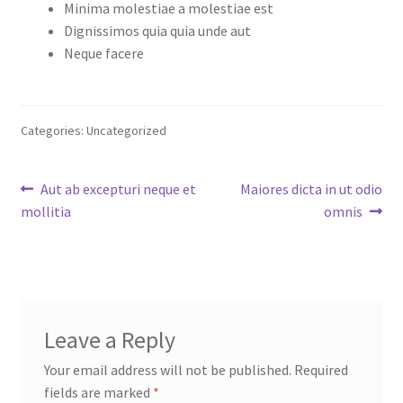
Minima molestiae a molestiae est
Dignissimos quia quia unde aut
Neque facere
Categories: Uncategorized
Post
Previous
Next
Aut ab excepturi neque et
Maiores dicta in ut odio
post:
post:
mollitia
omnis
navigation
Leave a Reply
Your email address will not be published.
Required
fields are marked
*