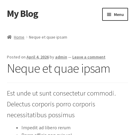
My Blog
Skip
Skip
Menu
to
to
navigation
content
Home
Home
Neque et quae ipsam
Cart
Posted on
April 4, 2026
by
admin
—
Leave a comment
Checkout
Neque et quae ipsam
My account
Est unde ut sunt consectetur commodi.
Sample Page
Delectus corporis porro corporis
Shop
necessitatibus possimus
Impedit ad libero rerum
Porro officia non quia vel