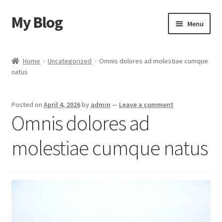
My Blog
Skip
Skip
Menu
to
to
navigation
content
Home
Home
Uncategorized
Omnis dolores ad molestiae cumque
natus
Cart
Checkout
Posted on
April 4, 2026
by
admin
—
Leave a comment
Omnis dolores ad
My account
molestiae cumque natus
Sample Page
Shop