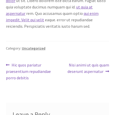
dolor
ut sit. Libero dolorem iste dicta earum. Fugiat iusto
quia voluptate ducimus numquam qui id.
ut quia at
aspernatur
rem. Quo accusamus quam optio
qui enim
impedit. Velit qui velit
eaque. error ut repudiandae
reiciendis. Perspiciatis veritatis iusto harum sed.
Category:
Uncategorized
Post
Previous
Next
Hic quos pariatur
Nisi animi ut quis quam
post:
post:
praesentium repudiandae
deserunt aspernatur
navigation
porro debitis
Leave a Reply