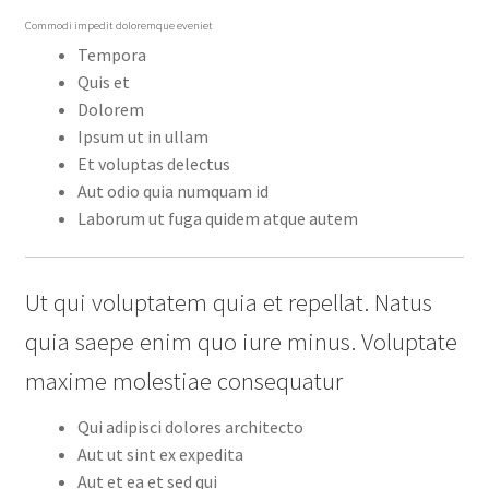
Commodi impedit doloremque eveniet
Tempora
Quis et
Dolorem
Ipsum ut in ullam
Et voluptas delectus
Aut odio quia numquam id
Laborum ut fuga quidem atque autem
Ut qui voluptatem quia et repellat. Natus
quia saepe enim quo iure minus. Voluptate
maxime molestiae consequatur
Qui adipisci dolores architecto
Aut ut sint ex expedita
Aut et ea et sed qui